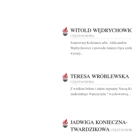
WITOLD WĘDRYCHOWI
CZĘSTOCHOWA
Szanownej Koleżance adw. Aleksandrze
Wędrychowicz z powodu śmierci Ojca serd
wyrazy...
TERESA WRÓBLEWSKA
CZĘSTOCHOWA
Z wielkim bólem i żalem żegnamy Naszą Ko
znakomitego Nauczyciela ? wychowawcę...
JADWIGA KONIECZNA-
TWARDZIKOWA
CZĘSTOCHO