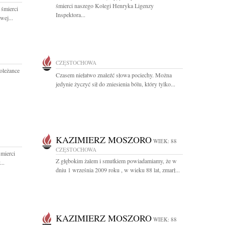
śmierci naszego Kolegi Henryka Ligenzy
 śmierci
Inspektora...
wej...
CZĘSTOCHOWA
oleżance
Czasem niełatwo znaleźć słowa pociechy. Można
jedynie życzyć sił do zniesienia bólu, który tylko...
KAZIMIERZ MOSZORO
WIEK: 88
CZĘSTOCHOWA
mierci
Z głębokim żalem i smutkiem powiadamiamy, że w
..
dniu 1 września 2009 roku , w wieku 88 lat, zmarł...
KAZIMIERZ MOSZORO
WIEK: 88