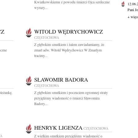
Kwiatkowskiemu z powodu śmierci Ojca serdeczne
12.06
wyrazy...
Pani J
+ więc
CZ
WITOLD WĘDRYCHOWICZ
CZĘSTOCHOWA
Z głębokim smutkiem i żalem zawiadamiamy, że
eczne
zmarł adw. Witold Wędrychowicz W Zmarłym
tracimy...
SŁAWOMIR BADORA
CZĘSTOCHOWA
leżankę,
Z głębokim smutkiem i poczuciem ogromnej straty
przyjęliśmy wiadomość o śmierci Sławomira
Badory...
HENRYK LIGENZA
CZĘSTOCHOWA
WA
Z wielkim smutkiem przyjęliśmy wiadomość o