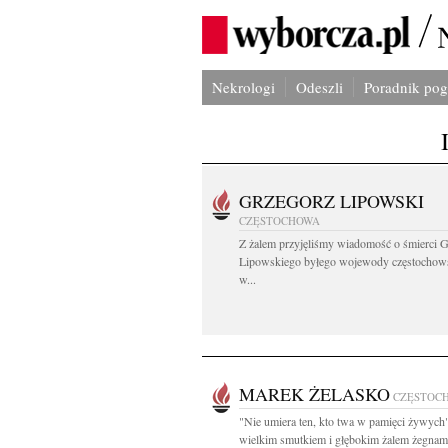
Nekrologi
Odeszli
Poradnik po
GRZEGORZ LIPOWSKI
CZĘSTOCHOWA
Z żalem przyjęliśmy wiadomość o śmierci 
Lipowskiego byłego wojewody częstochow
w...
MAREK ŻELASKO
CZĘSTOC
"Nie umiera ten, kto twa w pamięci żywych
wielkim smutkiem i głębokim żalem żegnam