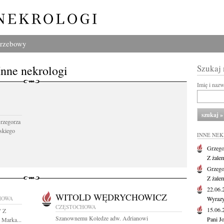
grzebowy
Inne nekrologi
Szukaj
Imię i naz
Grzegorza
skiego
INNE NE
Grzego
Z żale
Grzego
Z żale
22.06
WITOLD WĘDRYCHOWICZ
HOWA
Wyrazy
CZĘSTOCHOWA
15.06
" Z
Szanownemu Koledze adw. Adrianowi
Pani J
 Marka...