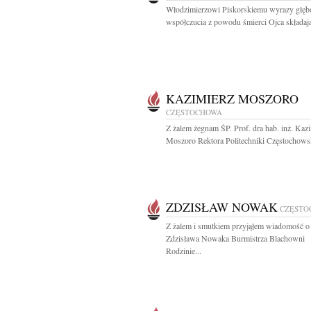
Włodzimierzowi Piskorskiemu wyrazy głęb
współczucia z powodu śmierci Ojca składają
KAZIMIERZ MOSZORO
CZĘSTOCHOWA
Z żalem żegnam ŚP. Prof. dra hab. inż. Kaz
Moszoro Rektora Politechniki Częstochowsk
ZDZISŁAW NOWAK
CZĘSTO
Z żalem i smutkiem przyjąłem wiadomość o 
Zdzisława Nowaka Burmistrza Blachowni
Rodzinie...