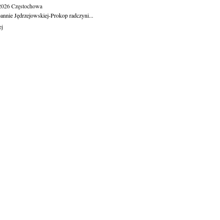
.2026
Częstochowa
oannie Jędrzejowskiej-Prokop radczyni...
ej