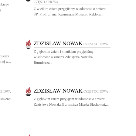
CZĘSTOCHOWA
okiego
Z wielkim żalem przyjęliśmy wiadomość o śmierci
...
ŚP. Prof. dr. inż. Kazimierza Moszoro Rektora...
ZDZISŁAW NOWAK
CZĘSTOCHOWA
Z głębokim żalem i smutkiem przyjęliśmy
imierza
wiadomość o śmierci Zdzisława Nowaka
iej w...
Burmistrza...
ZDZISŁAW NOWAK
CHOWA
CZĘSTOCHOWA
śmierci
Z głębokim żalem przyjąłem wiadomość o śmierci
Zdzisława Nowaka Burmistrza Miasta Blachowni,...