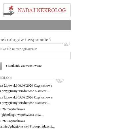
 nekrologów i wspomnień
wisko lub numer ogłoszenia:
+ szukanie zaawansowane
KROLOGI
rz Lipowski
06.08.2026
Częstochowa
m przyjęliśmy wiadomość o śmierci...
rz Lipowski
05.08.2026
Częstochowa
m przyjęliśmy wiadomość o śmierci...
.2026
Częstochowa
 głębokiego współczucia oraz...
.2026
Częstochowa
oannie Jędrzejowskiej-Prokop radczyni...