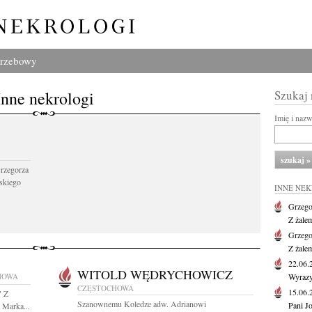
grzebowy
Inne nekrologi
Szukaj
Imię i naz
Grzegorza
skiego
INNE NE
Grzego
Z żale
Grzego
Z żale
22.06
WITOLD WĘDRYCHOWICZ
HOWA
Wyrazy
CZĘSTOCHOWA
15.06
" Z
Szanownemu Koledze adw. Adrianowi
Pani J
 Marka...