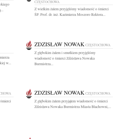
CZĘSTOCHOWA
okiego
Z wielkim żalem przyjęliśmy wiadomość o śmierci
...
ŚP. Prof. dr. inż. Kazimierza Moszoro Rektora...
ZDZISŁAW NOWAK
CZĘSTOCHOWA
Z głębokim żalem i smutkiem przyjęliśmy
imierza
wiadomość o śmierci Zdzisława Nowaka
iej w...
Burmistrza...
ZDZISŁAW NOWAK
CHOWA
CZĘSTOCHOWA
śmierci
Z głębokim żalem przyjąłem wiadomość o śmierci
Zdzisława Nowaka Burmistrza Miasta Blachowni,...