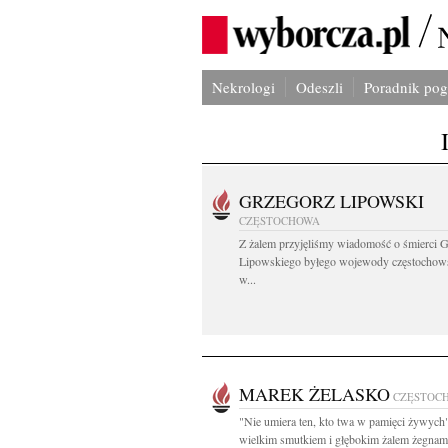
Nekrologi
Odeszli
Poradnik po
GRZEGORZ LIPOWSKI
CZĘSTOCHOWA
Z żalem przyjęliśmy wiadomość o śmierci 
Lipowskiego byłego wojewody częstochow
w...
MAREK ŻELASKO
CZĘSTOC
"Nie umiera ten, kto twa w pamięci żywych
wielkim smutkiem i głębokim żalem żegnam