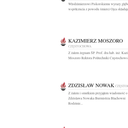
Włodzimierzowi Piskorskiemu wyrazy głęb
współczucia z powodu śmierci Ojca składają
KAZIMIERZ MOSZORO
CZĘSTOCHOWA
Z żalem żegnam ŚP. Prof. dra hab. inż. Kaz
Moszoro Rektora Politechniki Częstochowsk
ZDZISŁAW NOWAK
CZĘSTO
Z żalem i smutkiem przyjąłem wiadomość o 
Zdzisława Nowaka Burmistrza Blachowni
Rodzinie...