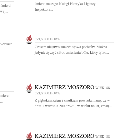
śmierci naszego Kolegi Henryka Ligenzy
 śmierci
Inspektora...
wej...
CZĘSTOCHOWA
oleżance
Czasem niełatwo znaleźć słowa pociechy. Można
jedynie życzyć sił do zniesienia bólu, który tylko...
KAZIMIERZ MOSZORO
WIEK: 88
CZĘSTOCHOWA
mierci
Z głębokim żalem i smutkiem powiadamiamy, że w
..
dniu 1 września 2009 roku , w wieku 88 lat, zmarł...
KAZIMIERZ MOSZORO
WIEK: 88