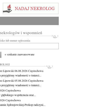
 nekrologów i wspomnień
wisko lub numer ogłoszenia:
+ szukanie zaawansowane
KROLOGI
rz Lipowski
06.08.2026
Częstochowa
m przyjęliśmy wiadomość o śmierci...
rz Lipowski
05.08.2026
Częstochowa
m przyjęliśmy wiadomość o śmierci...
.2026
Częstochowa
 głębokiego współczucia oraz...
.2026
Częstochowa
oannie Jędrzejowskiej-Prokop radczyni...