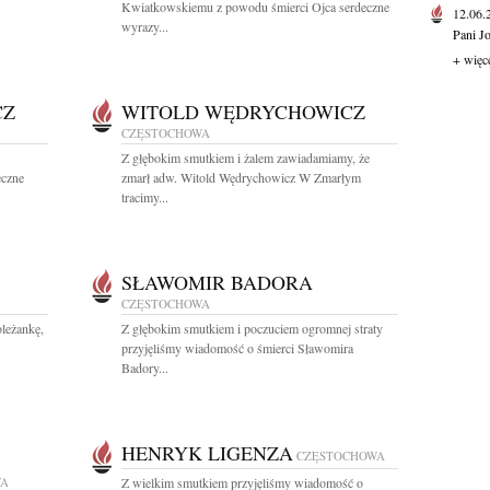
Kwiatkowskiemu z powodu śmierci Ojca serdeczne
12.06
wyrazy...
Pani J
+ więc
CZ
WITOLD WĘDRYCHOWICZ
CZĘSTOCHOWA
Z głębokim smutkiem i żalem zawiadamiamy, że
eczne
zmarł adw. Witold Wędrychowicz W Zmarłym
tracimy...
SŁAWOMIR BADORA
CZĘSTOCHOWA
leżankę,
Z głębokim smutkiem i poczuciem ogromnej straty
przyjęliśmy wiadomość o śmierci Sławomira
Badory...
HENRYK LIGENZA
CZĘSTOCHOWA
WA
Z wielkim smutkiem przyjęliśmy wiadomość o