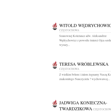
WITOLD WĘDRYCHOWI
CZĘSTOCHOWA
Szanownej Koleżance adw. Aleksandrze
Wędrychowicz z powodu śmierci Ojca serd
wyrazy...
TERESA WRÓBLEWSKA
CZĘSTOCHOWA
Z wielkim bólem i żalem żegnamy Naszą Ko
znakomitego Nauczyciela ? wychowawcę...
JADWIGA KONIECZNA-
TWARDZIKOWA
CZĘSTOCHO