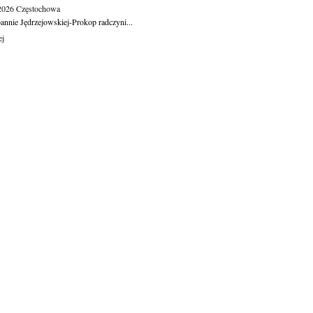
.2026
Częstochowa
oannie Jędrzejowskiej-Prokop radczyni...
ej