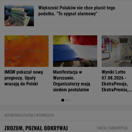
Większość Polaków nie chce płacić tego
podatku. "To sygnał alarmowy"
IMGW pokazał nową
Manifestacja w
Wyniki Lotto
prognozę. Upały
Warszawie.
07.08.2026 -
wracają do Polski
Organizatorzy mają
EkstraPensja,
siedem postulatów
EkstraPremia,
EuroJackpot, K
MiniLotto, Mult
WSPÓŁPRACA PŁATNA Z WYBORCZA.PL
ZROZUM, POZNAJ, ODKRYWAJ
SEKCJA Z SUBSKRYPCJĄ