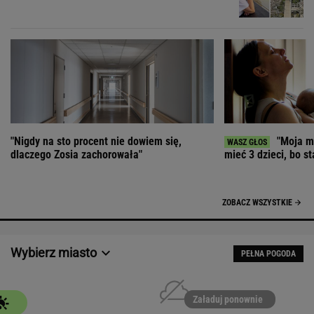
"Nigdy na sto procent nie dowiem się,
"Moja ma
dlaczego Zosia zachorowała"
mieć 3 dzieci, bo st
ZOBACZ WSZYSTKIE
Wybierz miasto
PEŁNA POGODA
Załaduj ponownie