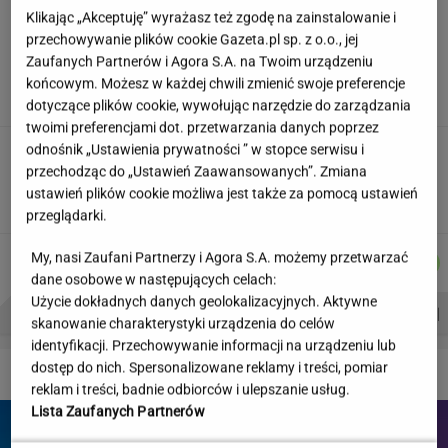
Klikając „Akceptuję” wyrażasz też zgodę na zainstalowanie i
"Wymieniłam mojego byłego na
przechowywanie plików cookie Gazeta.pl sp. z o.o., jej
jego wujka milionera". Tak wciągają
Zaufanych Partnerów i Agora S.A. na Twoim urządzeniu
mikrodramy
końcowym. Możesz w każdej chwili zmienić swoje preferencje
SUBSKRYPCJA
dotyczące plików cookie, wywołując narzędzie do zarządzania
twoimi preferencjami dot. przetwarzania danych poprzez
odnośnik „Ustawienia prywatności ” w stopce serwisu i
Jeździłem autem z paliwem, które
może zastąpić diesla. Frytura i olej roślinny
przechodząc do „Ustawień Zaawansowanych”. Zmiana
ustawień plików cookie możliwa jest także za pomocą ustawień
TOMASZ OKUROWSKI
przeglądarki.
JAKUB
DOMINIK
MICHAŁ
AGNIESZKA
My, nasi Zaufani Partnerzy i Agora S.A. możemy przetwarzać
Autorzy:
BALCERSKI
SENKOWSKI
TRELA
NIEDZIAŁEK
dane osobowe w następujących celach:
Użycie dokładnych danych geolokalizacyjnych. Aktywne
PROBLEMY POLSKICH SIATKARZY
ZNAK Z '30'
WISŁAWA SZYMBORSKA
skanowanie charakterystyki urządzenia do celów
identyfikacji. Przechowywanie informacji na urządzeniu lub
dostęp do nich. Spersonalizowane reklamy i treści, pomiar
DZIEJE SIĘ!
reklam i treści, badnie odbiorców i ulepszanie usług.
Lista Zaufanych Partnerów