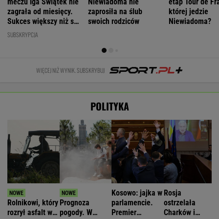
meczu Iga Świątek nie
Niewiadoma nie
etap Tour de Fr
zagrała od miesięcy.
zaprosiła na ślub
której jedzie
Sukces większy niż się
swoich rodziców
Niewiadoma?
wydaje
SUBSKRYPCJA
WIĘCEJ NIŻ WYNIK. SUBSKRYBUJ
POLITYKA
Kosowo: jajka w
Rosja
Rolnikowi, który
Prognoza
parlamencie.
ostrzelała
rozrył asfalt w
pogody. W
Premier
Charków i