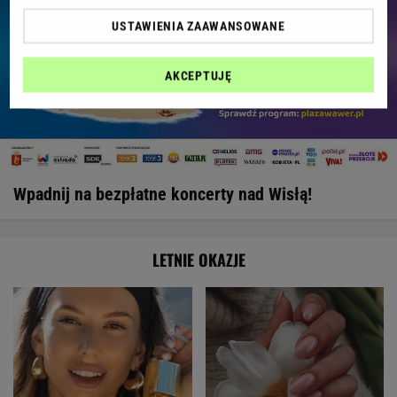
USTAWIENIA ZAAWANSOWANE
AKCEPTUJĘ
Wpadnij na bezpłatne koncerty nad Wisłą!
LETNIE OKAZJE