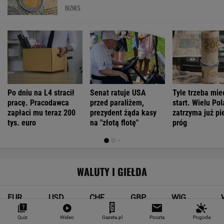
BIZNES
Po dniu na L4 stracił
Senat ratuje USA
Tyle trzeba mie
pracę. Pracodawca
przed paraliżem,
start. Wielu Po
zapłaci mu teraz 200
prezydent żąda kasy
zatrzyma już pi
tys. euro
na "złotą flotę"
próg
WALUTY I GIEŁDA
EUR
USD
CHF
GBP
WIG
4,2983
3,7187
4,6027
5,0166
151 782,92
Quiz
Wideo
Gazeta.pl
Poczta
Pogoda