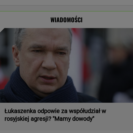
Gliwicach, grozi
poniedziałek
zaatakowany
Odessę.
więzienie
może nawet
podczas obrad
Zginęły dwie
spaść grad
osoby
WIADOMOŚCI
Łukaszenka odpowie za współudział w
rosyjskiej agresji? "Mamy dowody"