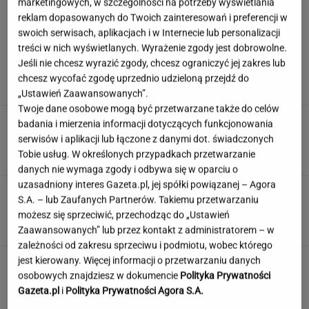
marketingowych, w szczególności na potrzeby wyświetlania
reklam dopasowanych do Twoich zainteresowań i preferencji w
swoich serwisach, aplikacjach i w Internecie lub personalizacji
Agata Kulesza jest jak polska
treści w nich wyświetlanych. Wyrażenie zgody jest dobrowolne.
Meryl Streep. Mogłaby zagrać nawet gruz
Jeśli nie chcesz wyrazić zgody, chcesz ograniczyć jej zakres lub
chcesz wycofać zgodę uprzednio udzieloną przejdź do
J. BRYCZKOWSKA,
M. STANISZEWSKA
„Ustawień Zaawansowanych”.
Twoje dane osobowe mogą być przetwarzane także do celów
Tak Lang komentuje głośny
badania i mierzenia informacji dotyczących funkcjonowania
konflikt z Niewiadomą. "Zadzwoniłem do niej"
serwisów i aplikacji lub łączone z danymi dot. świadczonych
Tobie usług. W określonych przypadkach przetwarzanie
SUBSKRYPCJA
danych nie wymaga zgody i odbywa się w oparciu o
uzasadniony interes Gazeta.pl, jej spółki powiązanej – Agora
Pamiętasz, jak miał na imię Kusy? Rozwiąż
S.A. – lub Zaufanych Partnerów. Takiemu przetwarzaniu
quiz o serialu "Ranczo"!
możesz się sprzeciwić, przechodząc do „Ustawień
Zaawansowanych” lub przez kontakt z administratorem – w
zależności od zakresu sprzeciwu i podmiotu, wobec którego
jest kierowany. Więcej informacji o przetwarzaniu danych
Jedno przekonanie może utrudniać życie
osobowych znajdziesz w dokumencie
Polityka Prywatności
osobom z astygmatyzmem. Zwłaszcza latem
Gazeta.pl
i
Polityka Prywatności Agora S.A.
MATERIAŁ PROMOCYJNY