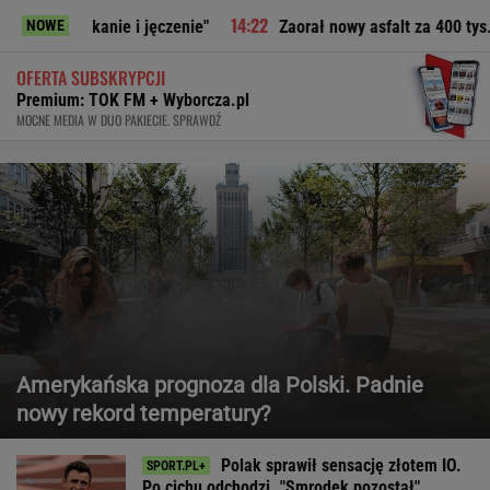
ie i jęczenie"
Zaorał nowy asfalt za 400 tys. zł. Trafi do ar
NOWE
OFERTA SUBSKRYPCJI
Premium: TOK FM + Wyborcza.pl
MOCNE MEDIA W DUO PAKIECIE. SPRAWDŹ
Amerykańska prognoza dla Polski. Padnie
nowy rekord temperatury?
Polak sprawił sensację złotem IO.
Po cichu odchodzi. "Smrodek pozostał"