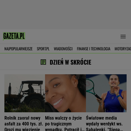
NAJPOPULARNIEJSZE
SPORT.PL
WIADOMOŚCI
FINANSE I TECHNOLOGIA
MOTORYZA
DZIEŃ W SKRÓCIE
Rolnik zaorał nowy
Miss walczy o życie
Światowe media
asfalt za 400 tys. zł.
po tragicznym
wydały werdykt ws.
Grozi mu więzienie
wypadku. Potrącił ją
Sabalenki. "Sięga