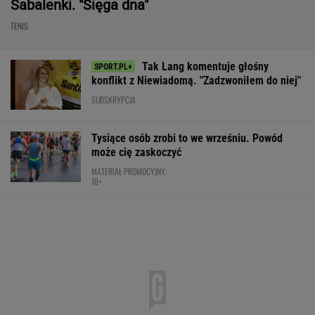
Sabalenki. "Sięga dna"
TENIS
Tak Lang komentuje głośny
konflikt z Niewiadomą. "Zadzwoniłem do niej"
SUBSKRYPCJA
Tysiące osób zrobi to we wrześniu. Powód
może cię zaskoczyć
MATERIAŁ PROMOCYJNY,
18+