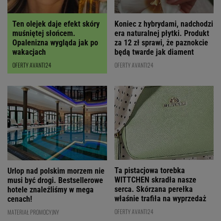
Ten olejek daje efekt skóry
Koniec z hybrydami, nadchodzi
muśniętej słońcem.
era naturalnej płytki. Produkt
Opalenizna wygląda jak po
za 12 zł sprawi, że paznokcie
wakacjach
będą twarde jak diament
OFERTY AVANTI24
OFERTY AVANTI24
Ta pistacjowa torebka
Urlop nad polskim morzem nie
WITTCHEN skradła nasze
musi być drogi. Bestsellerowe
serca. Skórzana perełka
hotele znaleźliśmy w mega
właśnie trafiła na wyprzedaż
cenach!
OFERTY AVANTI24
MATERIAŁ PROMOCYJNY