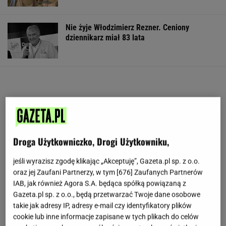
Nie żyje Włodzimierz Rezner. Ceniony
dziennikarz miał 83 lata
Droga Użytkowniczko, Drogi Użytkowniku,
jeśli wyrazisz zgodę klikając „Akceptuję”, Gazeta.pl sp. z o.o.
oraz jej Zaufani Partnerzy, w tym [
676
] Zaufanych Partnerów
IAB, jak również Agora S.A. będąca spółką powiązaną z
Gazeta.pl sp. z o.o., będą przetwarzać Twoje dane osobowe
takie jak adresy IP, adresy e-mail czy identyfikatory plików
cookie lub inne informacje zapisane w tych plikach do celów