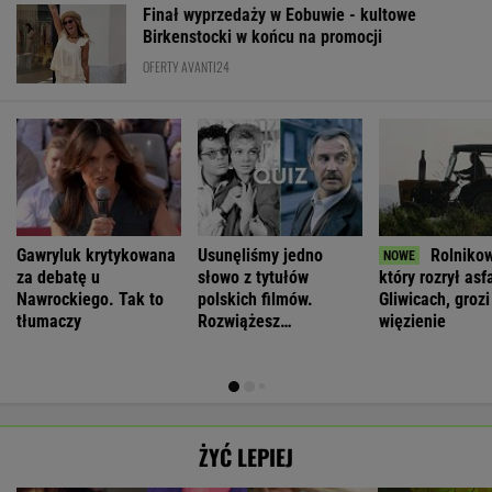
Finał wyprzedaży w Eobuwie - kultowe
Birkenstocki w końcu na promocji
OFERTY AVANTI24
Gawryluk krytykowana
Usunęliśmy jedno
Rolnikow
za debatę u
słowo z tytułów
który rozrył asf
Nawrockiego. Tak to
polskich filmów.
Gliwicach, grozi
tłumaczy
Rozwiążesz
więzienie
bezbłędnie?
ŻYĆ LEPIEJ