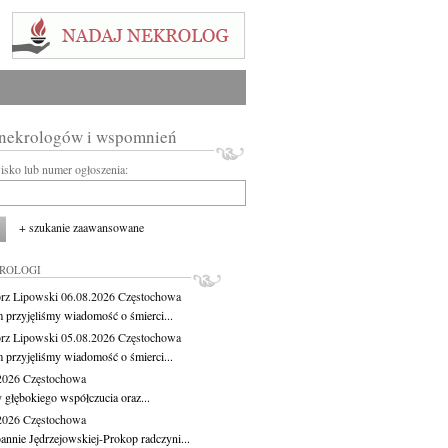
 nekrologów i wspomnień
wisko lub numer ogłoszenia:
+ szukanie zaawansowane
KROLOGI
rz Lipowski
06.08.2026
Częstochowa
m przyjęliśmy wiadomość o śmierci...
rz Lipowski
05.08.2026
Częstochowa
m przyjęliśmy wiadomość o śmierci...
.2026
Częstochowa
 głębokiego współczucia oraz...
.2026
Częstochowa
oannie Jędrzejowskiej-Prokop radczyni...