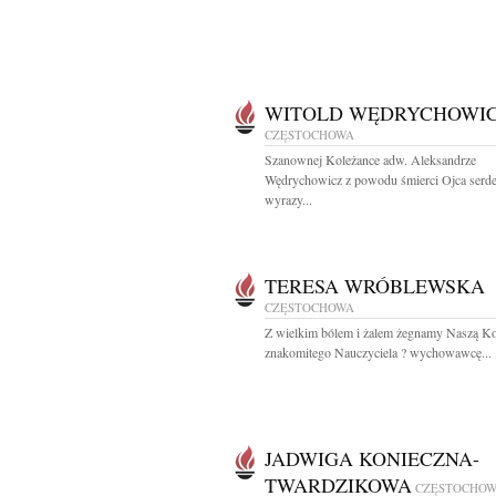
WITOLD WĘDRYCHOWI
CZĘSTOCHOWA
Szanownej Koleżance adw. Aleksandrze
Wędrychowicz z powodu śmierci Ojca serd
wyrazy...
TERESA WRÓBLEWSKA
CZĘSTOCHOWA
Z wielkim bólem i żalem żegnamy Naszą Ko
znakomitego Nauczyciela ? wychowawcę...
JADWIGA KONIECZNA-
TWARDZIKOWA
CZĘSTOCHO