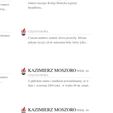
śmierci naszego Kolegi Henryka Ligenzy
 śmierci
Inspektora...
wej...
CZĘSTOCHOWA
oleżance
Czasem niełatwo znaleźć słowa pociechy. Można
jedynie życzyć sił do zniesienia bólu, który tylko...
KAZIMIERZ MOSZORO
WIEK: 88
CZĘSTOCHOWA
mierci
Z głębokim żalem i smutkiem powiadamiamy, że w
..
dniu 1 września 2009 roku , w wieku 88 lat, zmarł...
KAZIMIERZ MOSZORO
WIEK: 88