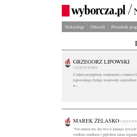
Nekrologi
Odeszli
Poradnik po
GRZEGORZ LIPOWSKI
CZĘSTOCHOWA
Z żalem przyjęliśmy wiadomość o śmierci 
Lipowskiego byłego wojewody częstochow
w...
MAREK ŻELASKO
CZĘSTOC
"Nie umiera ten, kto twa w pamięci żywych
wielkim smutkiem i głębokim żalem żegnam