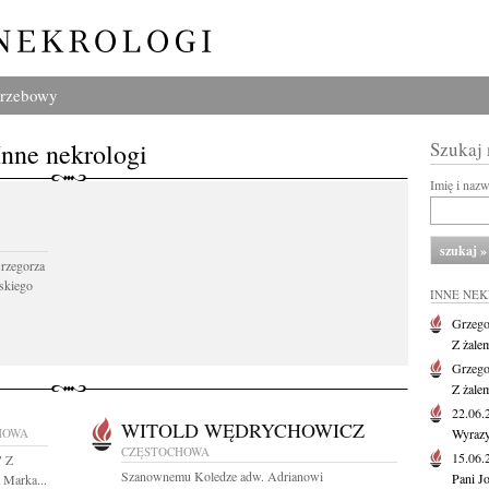
grzebowy
Inne nekrologi
Szukaj
Imię i naz
Grzegorza
skiego
INNE NE
Grzego
Z żale
Grzego
Z żale
22.06
WITOLD WĘDRYCHOWICZ
HOWA
Wyrazy
CZĘSTOCHOWA
15.06
" Z
Szanownemu Koledze adw. Adrianowi
Pani J
 Marka...