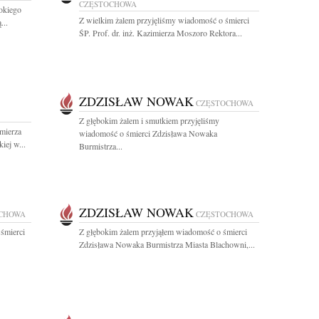
CZĘSTOCHOWA
okiego
Z wielkim żalem przyjęliśmy wiadomość o śmierci
...
ŚP. Prof. dr. inż. Kazimierza Moszoro Rektora...
ZDZISŁAW NOWAK
CZĘSTOCHOWA
Z głębokim żalem i smutkiem przyjęliśmy
imierza
wiadomość o śmierci Zdzisława Nowaka
iej w...
Burmistrza...
ZDZISŁAW NOWAK
CHOWA
CZĘSTOCHOWA
śmierci
Z głębokim żalem przyjąłem wiadomość o śmierci
Zdzisława Nowaka Burmistrza Miasta Blachowni,...