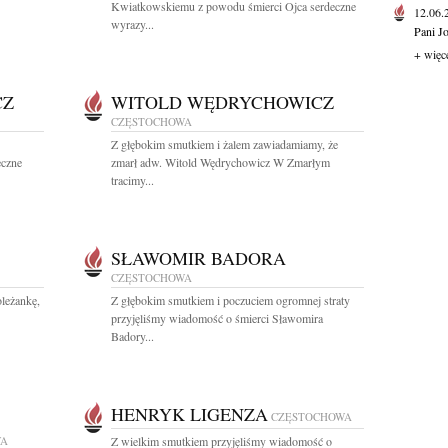
Kwiatkowskiemu z powodu śmierci Ojca serdeczne
12.06
wyrazy...
Pani J
+ więc
CZ
WITOLD WĘDRYCHOWICZ
CZĘSTOCHOWA
Z głębokim smutkiem i żalem zawiadamiamy, że
eczne
zmarł adw. Witold Wędrychowicz W Zmarłym
tracimy...
SŁAWOMIR BADORA
CZĘSTOCHOWA
leżankę,
Z głębokim smutkiem i poczuciem ogromnej straty
przyjęliśmy wiadomość o śmierci Sławomira
Badory...
HENRYK LIGENZA
CZĘSTOCHOWA
WA
Z wielkim smutkiem przyjęliśmy wiadomość o