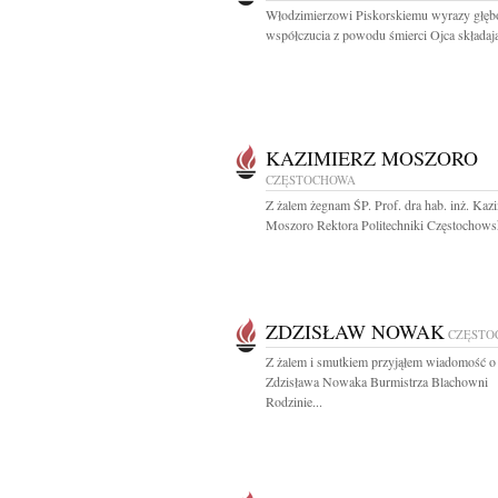
Włodzimierzowi Piskorskiemu wyrazy głęb
współczucia z powodu śmierci Ojca składają
KAZIMIERZ MOSZORO
CZĘSTOCHOWA
Z żalem żegnam ŚP. Prof. dra hab. inż. Kaz
Moszoro Rektora Politechniki Częstochowsk
ZDZISŁAW NOWAK
CZĘSTO
Z żalem i smutkiem przyjąłem wiadomość o 
Zdzisława Nowaka Burmistrza Blachowni
Rodzinie...