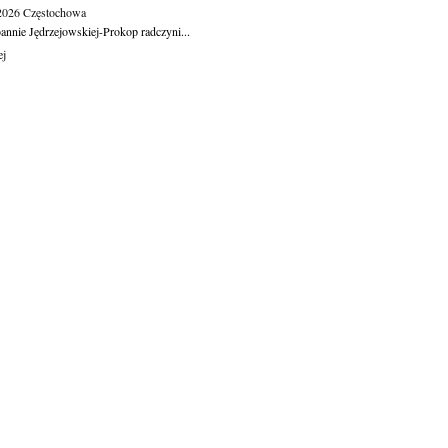
.2026
Częstochowa
oannie Jędrzejowskiej-Prokop radczyni...
ej