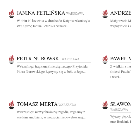
JANINA FETLIŃSKA
ANDRZE
WARSZAWA
W dniu 10 kwietnia w drodze do Katynia zakończyła
Małgorzacie M
swą służbę Janina Fetlińska Senator...
współczucia i s
PIOTR NUROWSKI
PAWEŁ 
WARSZAWA
Wstrząśnięci tragiczną śmiercią naszego Przyjaciela
Z wielkim smu
Piotra Nurowskiego Łączymy się w bólu z Jego...
śmierci Pawła 
Dzieci...
TOMASZ MERTA
SŁAWOM
WARSZAWA
WARSZAWA
Wstrząśnięci niewyobrażalną tragedią, żegnamy z
Wyrazy głębok
wielkim smutkiem, w poczuciu niepowetowanej...
oraz Rodzinie i