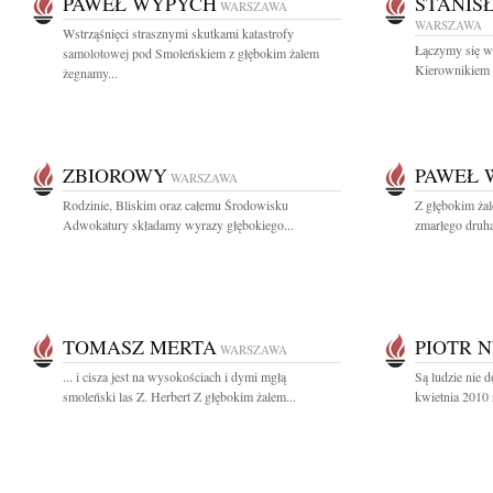
PAWEŁ WYPYCH
STANIS
WARSZAWA
WARSZAWA
Wstrząśnięci strasznymi skutkami katastrofy
Łączymy się w 
samolotowej pod Smoleńskiem z głębokim żalem
Kierownikiem
żegnamy...
ZBIOROWY
PAWEŁ 
WARSZAWA
Rodzinie, Bliskim oraz całemu Środowisku
Z głębokim żal
Adwokatury składamy wyrazy głębokiego...
zmarłego druha
TOMASZ MERTA
PIOTR 
WARSZAWA
... i cisza jest na wysokościach i dymi mgłą
Są ludzie nie d
smoleński las Z. Herbert Z głębokim żalem...
kwietnia 2010 r