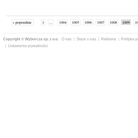
« poprzednie
1
...
1004
1005
1006
1007
1008
1009
1
...
1059
następne »
Copyright © Wyborcza sp. z o.o.
O nas
Staże u nas
Reklama
Polityka 
Ustawienia prywatności