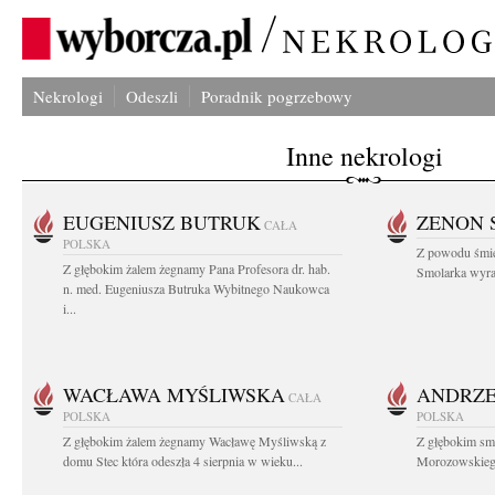
Nekrologi
Odeszli
Poradnik pogrzebowy
Inne nekrologi
EUGENIUSZ BUTRUK
ZENON 
CAŁA
POLSKA
Z powodu śmie
Z głębokim żalem żegnamy Pana Profesora dr. hab.
Smolarka wyraz
n. med. Eugeniusza Butruka Wybitnego Naukowca
i...
WACŁAWA MYŚLIWSKA
ANDRZE
CAŁA
POLSKA
POLSKA
Z głębokim żalem żegnamy Wacławę Myśliwską z
Z głębokim sm
domu Stec która odeszła 4 sierpnia w wieku...
Morozowskiego 