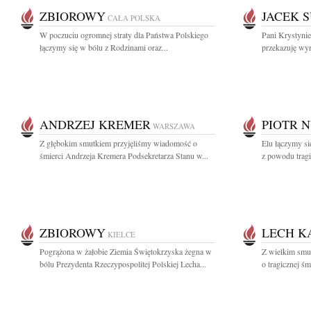
ZBIOROWY
JACEK 
CAŁA POLSKA
W poczuciu ogromnej straty dla Państwa Polskiego
Pani Krystyni
łączymy się w bólu z Rodzinami oraz...
przekazuję wyr
ANDRZEJ KREMER
PIOTR 
WARSZAWA
Z głębokim smutkiem przyjęliśmy wiadomość o
Elu łączymy si
śmierci Andrzeja Kremera Podsekretarza Stanu w...
z powodu tragic
ZBIOROWY
LECH K
KIELCE
Pogrążona w żałobie Ziemia Świętokrzyska żegna w
Z wielkim smu
bólu Prezydenta Rzeczypospolitej Polskiej Lecha...
o tragicznej śmi