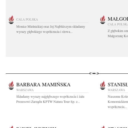
MAŁGOR
CAŁA POLSKA
CAŁA POLSK
Monice Mielnickiej oraz Jej Najbliższym składamy
Z głębokim sm
wyrazy głębokiego współczucia i słowa...
Małgorzatę Koś
BARBARA MAMIŃSKA
STANIS
WARSZAWA
WARSZAWA
Składamy wyrazy najgłębszego współczucia i żalu
Naszemu Koled
Prezesowi Zarządu KPTW Natura Tour Sp. z...
Komornickiemu
współczucia...