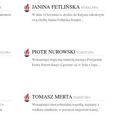
JANINA FETLIŃSKA
E
WARSZAWA
iadomość
W dniu 10 kwietnia w drodze do Katynia zakończyła
swą służbę Janina Fetlińska Senator...
PIOTR NUROWSKI
SZAWA
WARSZAWA
Wstrząśnięci tragiczną śmiercią naszego Przyjaciela
Piotra Nurowskiego Łączymy się w bólu z Jego...
TOMASZ MERTA
WARSZAWA
ć o
Wstrząśnięci niewyobrażalną tragedią, żegnamy z
la
wielkim smutkiem, w poczuciu niepowetowanej...