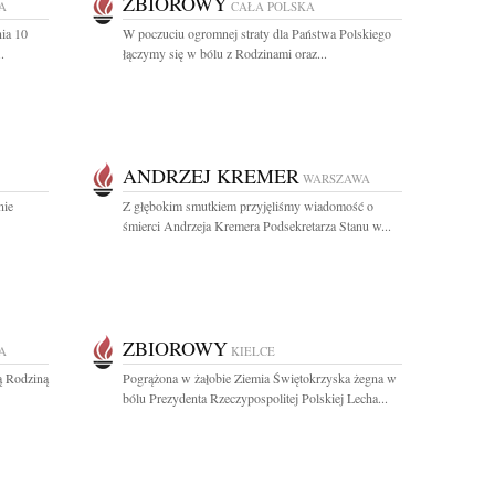
ZBIOROWY
A
CAŁA POLSKA
nia 10
W poczuciu ogromnej straty dla Państwa Polskiego
.
łączymy się w bólu z Rodzinami oraz...
ANDRZEJ KREMER
WARSZAWA
nie
Z głębokim smutkiem przyjęliśmy wiadomość o
śmierci Andrzeja Kremera Podsekretarza Stanu w...
ZBIOROWY
A
KIELCE
ją Rodziną
Pogrążona w żałobie Ziemia Świętokrzyska żegna w
bólu Prezydenta Rzeczypospolitej Polskiej Lecha...