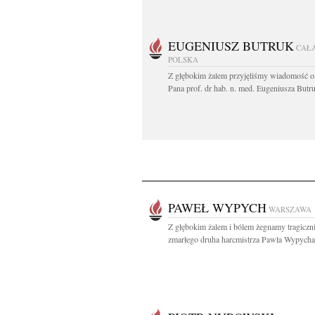
EUGENIUSZ BUTRUK
CAŁ
POLSKA
Z głębokim żalem przyjęliśmy wiadomość o
Pana prof. dr hab. n. med. Eugeniusza Butru
PAWEŁ WYPYCH
WARSZAWA
Z głębokim żalem i bólem żegnamy tragiczn
zmarłego druha harcmistrza Pawła Wypycha.