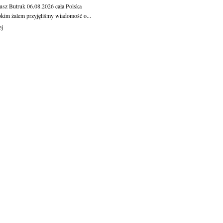
usz Butruk
06.08.2026
cała Polska
okim żalem przyjęliśmy wiadomość o...
ej