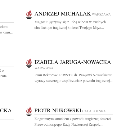
ANDRZEJ MICHALAK
WARSZAWA
Małgosiu łączymy się z Tobą w bólu w trudnych
eciom
chwilach po tragicznej śmierci Twojego Męża...
w dniu...
IZABELA JARUGA-NOWACKA
WARSZAWA
ć o
Panu Rektorowi PJWSTK dr. Pawłowi Nowackiemu
enta...
wyrazy szczerego współczucia z powodu tragicznej...
ACKA
PIOTR NUROWSKI
CAŁA POLSKA
Z ogromnym smutkiem z powodu tragicznej śmierci
Przewodniczącego Rady Nadzorczej Zespołu...