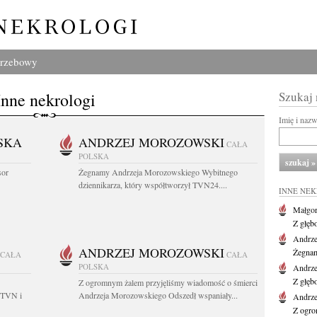
grzebowy
Inne nekrologi
Szukaj
Imię i naz
SKA
ANDRZEJ MOROZOWSKI
CAŁA
POLSKA
sor
Żegnamy Andrzeja Morozowskiego Wybitnego
dziennikarza, który współtworzył TVN24....
INNE NE
Małgor
Z głęb
Andrze
ANDRZEJ MOROZOWSKI
Żegnam
CAŁA
CAŁA
POLSKA
Andrze
Z głęb
Z ogromnym żalem przyjęliśmy wiadomość o śmierci
 TVN i
Andrzeja Morozowskiego Odszedł wspaniały...
Andrze
Z ogro