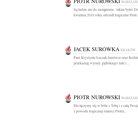
PIOTR NUROWSKI
WARSZAW
Są ludzie nie do zastąpienia - takim byłeś D
kwietnia 2010 roku odszedł tragicznie Piotr..
JACEK SURÓWKA
KRAKÓW
Pani Krystynie Łuczak-Surówce oraz Rodzi
przekazuję wyrazy głębokiego żalu i...
PIOTR NUROWSKI
WARSZAW
Elu łączymy się w bólu z Tobą i z całą Two
z powodu tragicznej śmierci Piotra...