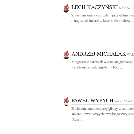
LECH KACZYŃSKI
KATOWIC
Z wielkim smutkiem i żalem przyjęliśmy w
o tragicznej śmierci w katastrofie lotniczej...
ANDRZEJ MICHALAK
WAR
Małgorzacie Michalak wyrazy najgłębszego
współczucia i solidarności w bólu z...
PAWEŁ WYPYCH
WARSZAWA
Z wielkim smutkiem przyjęliśmy wiadomoś
śmierci Pawła Wypycha wielkiego Przyjacie
Dzieci...