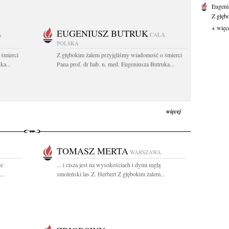
Eugeni
Z głęb
+ więc
EUGENIUSZ BUTRUK
A
CAŁA
POLSKA
 śmierci
Z głębokim żalem przyjęliśmy wiadomość o śmierci
ka...
Pana prof. dr hab. n. med. Eugeniusza Butruka...
więcej
TOMASZ MERTA
WARSZAWA
ie
... i cisza jest na wysokościach i dymi mgłą
..
smoleński las Z. Herbert Z głębokim żalem...