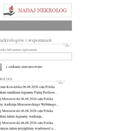
 nekrologów i wspomnień
wisko lub numer ogłoszenia:
+ szukanie zaawansowane
KROLOGI
zata Kościelska
06.08.2026
cała Polska
okim smutkiem żegnamy Panią Profesor...
j Morozowski
06.08.2026
cała Polska
y Andrzeja Morozowskiego Wybitnego...
j Morozowski
06.08.2026
cała Polska
okim żalem żegnamy Andrzeja...
j Morozowski
06.08.2026
cała Polska
mnym żalem przyjęliśmy wiadomość o...