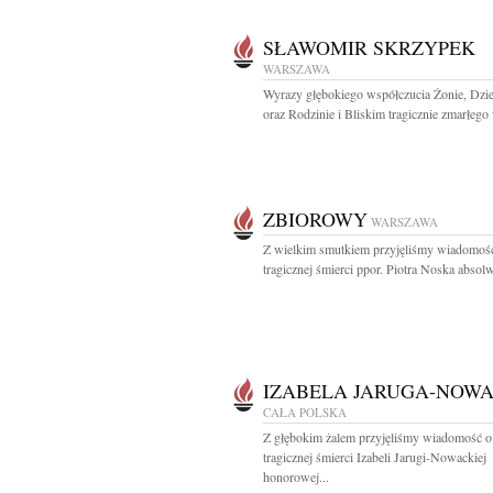
SŁAWOMIR SKRZYPEK
WARSZAWA
Wyrazy głębokiego współczucia Żonie, Dzi
oraz Rodzinie i Bliskim tragicznie zmarłego 
ZBIOROWY
WARSZAWA
Z wielkim smutkiem przyjęliśmy wiadomoś
tragicznej śmierci ppor. Piotra Noska absolw
IZABELA JARUGA-NOW
CAŁA POLSKA
Z głębokim żalem przyjęliśmy wiadomość o
tragicznej śmierci Izabeli Jarugi-Nowackiej
honorowej...