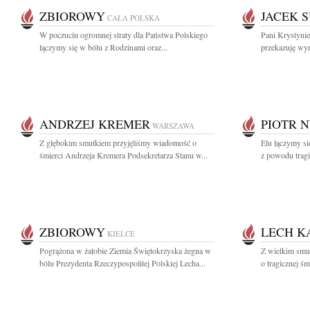
ZBIOROWY
JACEK 
CAŁA POLSKA
W poczuciu ogromnej straty dla Państwa Polskiego
Pani Krystyni
łączymy się w bólu z Rodzinami oraz...
przekazuję wyr
ANDRZEJ KREMER
PIOTR 
WARSZAWA
Z głębokim smutkiem przyjęliśmy wiadomość o
Elu łączymy si
śmierci Andrzeja Kremera Podsekretarza Stanu w...
z powodu tragic
ZBIOROWY
LECH K
KIELCE
Pogrążona w żałobie Ziemia Świętokrzyska żegna w
Z wielkim smu
bólu Prezydenta Rzeczypospolitej Polskiej Lecha...
o tragicznej śmi