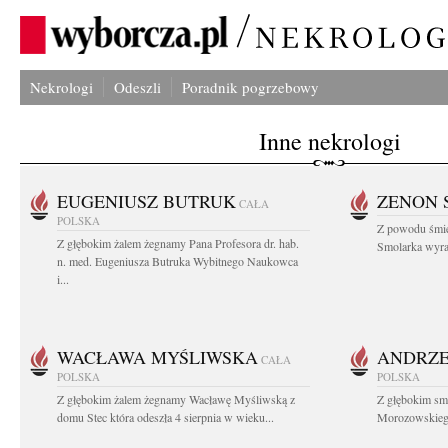
Nekrologi
Odeszli
Poradnik pogrzebowy
Inne nekrologi
EUGENIUSZ BUTRUK
ZENON 
CAŁA
POLSKA
Z powodu śmie
Z głębokim żalem żegnamy Pana Profesora dr. hab.
Smolarka wyraz
n. med. Eugeniusza Butruka Wybitnego Naukowca
i...
WACŁAWA MYŚLIWSKA
ANDRZE
CAŁA
POLSKA
POLSKA
Z głębokim żalem żegnamy Wacławę Myśliwską z
Z głębokim sm
domu Stec która odeszła 4 sierpnia w wieku...
Morozowskiego 