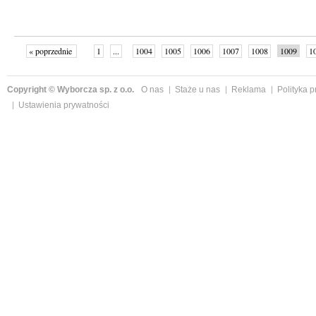
« poprzednie
1
...
1004
1005
1006
1007
1008
1009
1
...
1059
następne »
Copyright © Wyborcza sp. z o.o.
O nas
Staże u nas
Reklama
Polityka 
Ustawienia prywatności