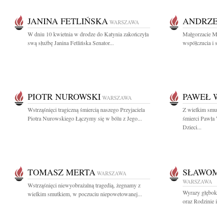
JANINA FETLIŃSKA
ANDRZE
WARSZAWA
W dniu 10 kwietnia w drodze do Katynia zakończyła
Małgorzacie M
swą służbę Janina Fetlińska Senator...
współczucia i s
PIOTR NUROWSKI
PAWEŁ 
WARSZAWA
Wstrząśnięci tragiczną śmiercią naszego Przyjaciela
Z wielkim smu
Piotra Nurowskiego Łączymy się w bólu z Jego...
śmierci Pawła 
Dzieci...
TOMASZ MERTA
SŁAWOM
WARSZAWA
WARSZAWA
Wstrząśnięci niewyobrażalną tragedią, żegnamy z
Wyrazy głębok
wielkim smutkiem, w poczuciu niepowetowanej...
oraz Rodzinie i