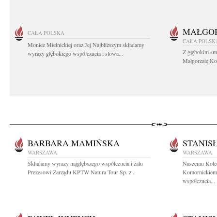
MAŁGOR
CAŁA POLSKA
CAŁA POLSK
Monice Mielnickiej oraz Jej Najbliższym składamy
Z głębokim sm
wyrazy głębokiego współczucia i słowa...
Małgorzatę Koś
BARBARA MAMIŃSKA
STANIS
WARSZAWA
WARSZAWA
Składamy wyrazy najgłębszego współczucia i żalu
Naszemu Koled
Prezesowi Zarządu KPTW Natura Tour Sp. z...
Komornickiemu
współczucia...