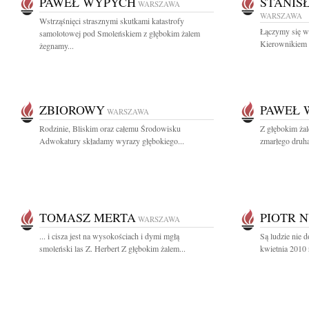
PAWEŁ WYPYCH
STANIS
WARSZAWA
WARSZAWA
Wstrząśnięci strasznymi skutkami katastrofy
Łączymy się w 
samolotowej pod Smoleńskiem z głębokim żalem
Kierownikiem
żegnamy...
ZBIOROWY
PAWEŁ 
WARSZAWA
Rodzinie, Bliskim oraz całemu Środowisku
Z głębokim żal
Adwokatury składamy wyrazy głębokiego...
zmarłego druha
TOMASZ MERTA
PIOTR 
WARSZAWA
... i cisza jest na wysokościach i dymi mgłą
Są ludzie nie d
smoleński las Z. Herbert Z głębokim żalem...
kwietnia 2010 r