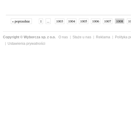
« poprzednie
1
...
1003
1004
1005
1006
1007
1008
1
...
1059
następne »
Copyright © Wyborcza sp. z o.o.
O nas
Staże u nas
Reklama
Polityka 
Ustawienia prywatności