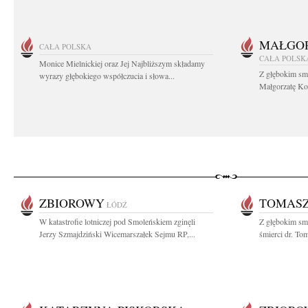
MAŁGOR
CAŁA POLSKA
CAŁA POLSK
Monice Mielnickiej oraz Jej Najbliższym składamy
Z głębokim sm
wyrazy głębokiego współczucia i słowa...
Małgorzatę Koś
ZBIOROWY
TOMASZ
ŁÓDŹ
W katastrofie lotniczej pod Smoleńskiem zginęli
Z głębokim sm
Jerzy Szmajdziński Wicemarszałek Sejmu RP,...
śmierci dr. To