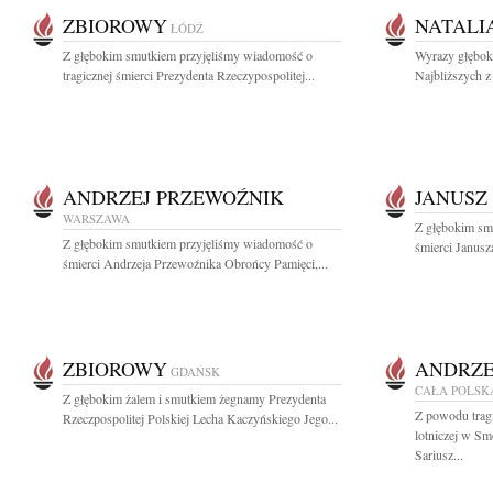
ZBIOROWY
NATALI
ŁÓDŹ
Z głębokim smutkiem przyjęliśmy wiadomość o
Wyrazy głębok
tragicznej śmierci Prezydenta Rzeczypospolitej...
Najbliższych z
ANDRZEJ PRZEWOŹNIK
JANUSZ
WARSZAWA
Z głębokim sm
Z głębokim smutkiem przyjęliśmy wiadomość o
śmierci Janusz
śmierci Andrzeja Przewoźnika Obrońcy Pamięci,...
ZBIOROWY
ANDRZE
GDAŃSK
CAŁA POLSK
Z głębokim żalem i smutkiem żegnamy Prezydenta
Z powodu tragi
Rzeczpospolitej Polskiej Lecha Kaczyńskiego Jego...
lotniczej w S
Sariusz...