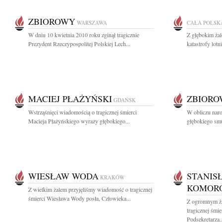
ZBIOROWY
WARSZAWA
CAŁA POLSK
W dniu 10 kwietnia 2010 roku zginął tragicznie
Z głębokim ża
Prezydent Rzeczypospolitej Polskiej Lech...
katastrofy lot
MACIEJ PŁAŻYŃSKI
ZBIOR
GDAŃSK
Wstrząśnięci wiadomością o tragicznej śmierci
W obliczu naro
Macieja Płażyńskiego wyrazy głębokiego...
głębokiego smu
WIESŁAW WODA
STANIS
KRAKÓW
KOMOR
Z wielkim żalem przyjęliśmy wiadomość o tragicznej
śmierci Wiesława Wody posła, Człowieka...
Z ogromnym ża
tragicznej śm
Podsekretarza..