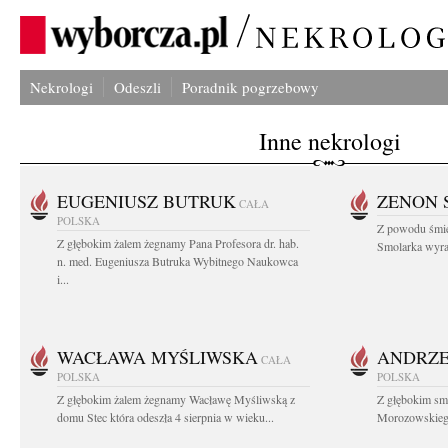
Nekrologi
Odeszli
Poradnik pogrzebowy
Inne nekrologi
EUGENIUSZ BUTRUK
ZENON 
CAŁA
POLSKA
Z powodu śmie
Z głębokim żalem żegnamy Pana Profesora dr. hab.
Smolarka wyraz
n. med. Eugeniusza Butruka Wybitnego Naukowca
i...
WACŁAWA MYŚLIWSKA
ANDRZE
CAŁA
POLSKA
POLSKA
Z głębokim żalem żegnamy Wacławę Myśliwską z
Z głębokim sm
domu Stec która odeszła 4 sierpnia w wieku...
Morozowskiego 