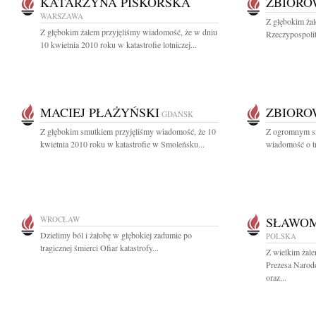
KATARZYNA PISKORSKA
ZBIOR
WARSZAWA
Z głębokim ża
Z głębokim żalem przyjęliśmy wiadomość, że w dniu
Rzeczypospolit
10 kwietnia 2010 roku w katastrofie lotniczej...
MACIEJ PŁAŻYŃSKI
ZBIOR
GDAŃSK
Z głębokim smutkiem przyjęliśmy wiadomość, że 10
Z ogromnym sm
kwietnia 2010 roku w katastrofie w Smoleńsku...
wiadomość o tr
WROCŁAW
SŁAWOM
Dzielimy ból i żałobę w głębokiej zadumie po
POLSKA
tragicznej śmierci Ofiar katastrofy...
Z wielkim żal
Prezesa Narod
oraz...