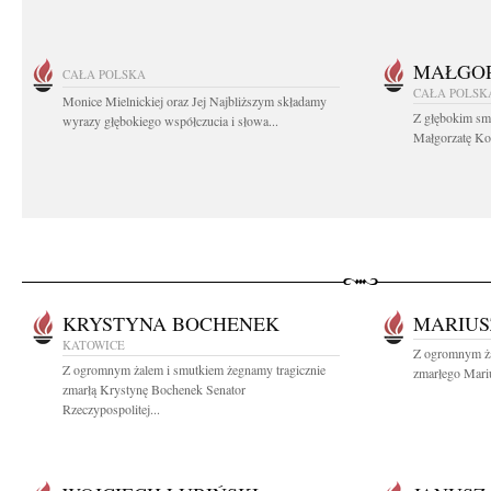
MAŁGOR
CAŁA POLSKA
CAŁA POLSK
Monice Mielnickiej oraz Jej Najbliższym składamy
Z głębokim sm
wyrazy głębokiego współczucia i słowa...
Małgorzatę Koś
KRYSTYNA BOCHENEK
MARIUS
KATOWICE
Z ogromnym ża
Z ogromnym żalem i smutkiem żegnamy tragicznie
zmarłego Mariu
zmarłą Krystynę Bochenek Senator
Rzeczypospolitej...