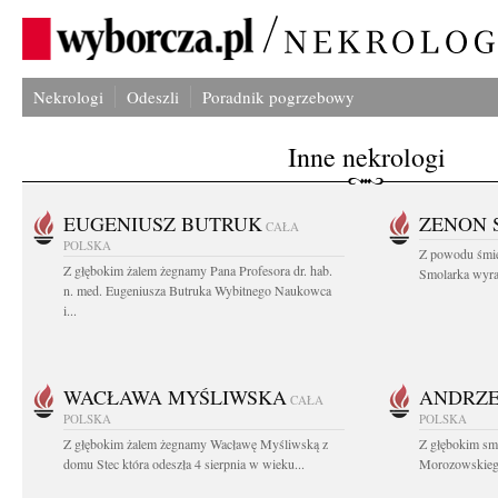
Nekrologi
Odeszli
Poradnik pogrzebowy
Inne nekrologi
EUGENIUSZ BUTRUK
ZENON 
CAŁA
POLSKA
Z powodu śmie
Z głębokim żalem żegnamy Pana Profesora dr. hab.
Smolarka wyraz
n. med. Eugeniusza Butruka Wybitnego Naukowca
i...
WACŁAWA MYŚLIWSKA
ANDRZE
CAŁA
POLSKA
POLSKA
Z głębokim żalem żegnamy Wacławę Myśliwską z
Z głębokim sm
domu Stec która odeszła 4 sierpnia w wieku...
Morozowskiego 