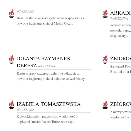
WARSZAWA
ARKADI
Basi i Justynie wyrazy głębokiego współczucia z
WARSZAWA
powodu tragicznej śmierci Męża i Ojca...
Wyrazy szczere
powodu tragicz
Magdaleny...
JOLANTA SZYMANEK-
ZBIOR
DERESZ
WARSZAWA
Samorząd Powi
Bliskimi ofiar 
Kasiu wyrazy szczerego żalu i współczucia z
powodu tragicznej śmierci najukochańszej Mamy...
IZABELA TOMASZEWSKA
ZBIOR
WARSZAWA
Z niewypowied
Z głębokim żalem przyjęliśmy wiadomość o
wiadomość o tra
tragicznej śmierci Izabeli Tomaszewskiej...