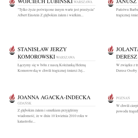
WOJCIECH LUBIŃSKI
JANUSZ
WARSZAWA
"Tylko życie poświęcone innym warte jest przeżycia"
Państwu Barba
Albert Einstein Z głębokim żalem i wielkim...
tragicznej śmi
STANISŁAW JERZY
JOLANT
KOMOROWSKI
DERESZ
WARSZAWA
Łączymy się w bólu z naszą Koleżanką Heleną
W związku z tr
Komorowską w chwili tragicznej śmierci Jej...
Deresz Osoby wy
JOANNA AGACKA-INDECKA
POZNAŃ
GDAŃSK
W chwili cierp
Z głębokim żalem i smutkiem przyjęliśmy
powodu traged
wiadomość, że w dniu 10 kwietnia 2010 roku w
katastrofie...