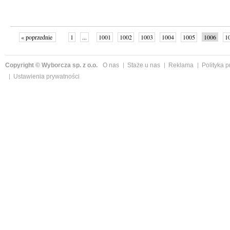
« poprzednie
1
...
1001
1002
1003
1004
1005
1006
1
...
1059
następne »
Copyright © Wyborcza sp. z o.o.
O nas
Staże u nas
Reklama
Polityka 
Ustawienia prywatności