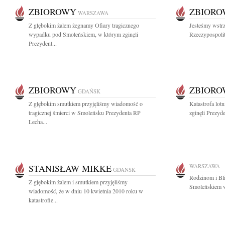
ZBIOROWY
ZBIOR
WARSZAWA
Z głębokim żalem żegnamy Ofiary tragicznego
Jesteśmy wstrz
wypadku pod Smoleńskiem, w którym zginęli
Rzeczypospolit
Prezydent...
ZBIOROWY
ZBIOR
GDAŃSK
Z głębokim smutkiem przyjęliśmy wiadomość o
Katastrofa lot
tragicznej śmierci w Smoleńsku Prezydenta RP
zginęli Prezyde
Lecha...
STANISŁAW MIKKE
WARSZAWA
GDAŃSK
Rodzinom i Bli
Z głębokim żalem i smutkiem przyjęliśmy
Smoleńskiem w
wiadomość, że w dniu 10 kwietnia 2010 roku w
katastrofie...