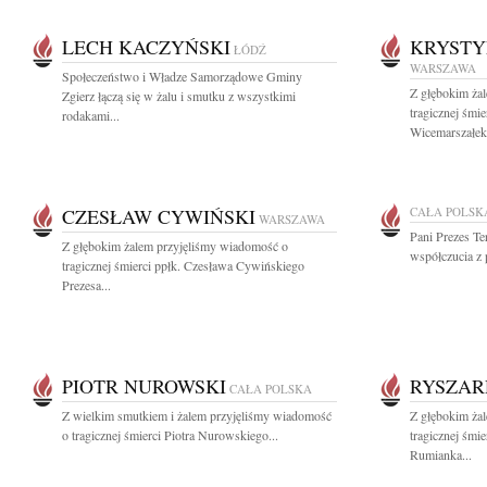
LECH KACZYŃSKI
KRYSTY
ŁÓDŹ
WARSZAWA
Społeczeństwo i Władze Samorządowe Gminy
Z głębokim ża
Zgierz łączą się w żalu i smutku z wszystkimi
tragicznej śmi
rodakami...
Wicemarszałek.
CZESŁAW CYWIŃSKI
CAŁA POLSK
WARSZAWA
Pani Prezes Te
Z głębokim żalem przyjęliśmy wiadomość o
współczucia z 
tragicznej śmierci ppłk. Czesława Cywińskiego
Prezesa...
PIOTR NUROWSKI
RYSZAR
CAŁA POLSKA
Z wielkim smutkiem i żalem przyjęliśmy wiadomość
Z głębokim ża
o tragicznej śmierci Piotra Nurowskiego...
tragicznej śmie
Rumianka...