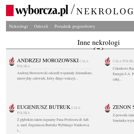
Nekrologi
Odeszli
Poradnik pogrzebowy
Inne nekrologi
ANDRZEJ MOROZOWSKI
CAŁA
CAŁA POLSK
POLSKA
Członkowi Ra
Andrzej Morozowski odszedł wspaniały dziennikarz,
Energia S.A. 
niezwykły człowiek, który długo walczył...
całej...
EUGENIUSZ BUTRUK
ZENON 
CAŁA
POLSKA
Z powodu śmie
Z głębokim żalem żegnamy Pana Profesora dr. hab.
Smolarka wyraz
n. med. Eugeniusza Butruka Wybitnego Naukowca
i...