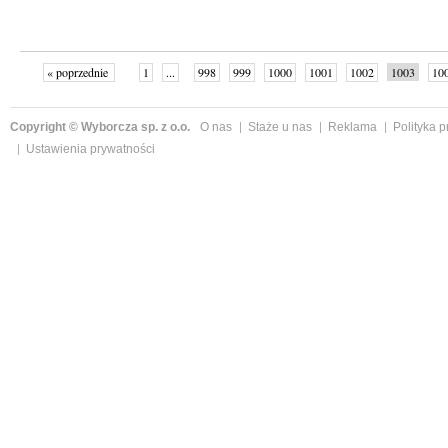
« poprzednie
1
...
998
999
1000
1001
1002
1003
10
...
1059
następne »
Copyright © Wyborcza sp. z o.o.
O nas
Staże u nas
Reklama
Polityka 
Ustawienia prywatności