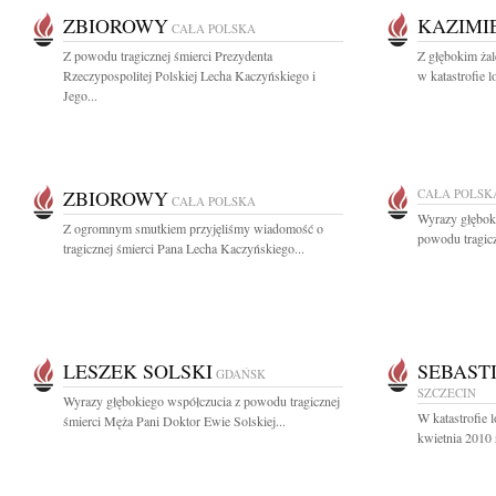
ZBIOROWY
KAZIMI
CAŁA POLSKA
Z powodu tragicznej śmierci Prezydenta
Z głębokim ża
Rzeczypospolitej Polskiej Lecha Kaczyńskiego i
w katastrofie 
Jego...
ZBIOROWY
CAŁA POLSK
CAŁA POLSKA
Wyrazy głęboki
Z ogromnym smutkiem przyjęliśmy wiadomość o
powodu tragiczn
tragicznej śmierci Pana Lecha Kaczyńskiego...
LESZEK SOLSKI
SEBAST
GDAŃSK
SZCZECIN
Wyrazy głębokiego współczucia z powodu tragicznej
W katastrofie 
śmierci Męża Pani Doktor Ewie Solskiej...
kwietnia 2010 