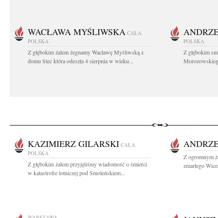
WACŁAWA MYŚLIWSKA
ANDRZE
CAŁA
POLSKA
POLSKA
Z głębokim żalem żegnamy Wacławę Myśliwską z
Z głębokim sm
domu Stec która odeszła 4 sierpnia w wieku...
Morozowskiego 
KAZIMIERZ GILARSKI
ANDRZE
CAŁA
POLSKA
Z ogromnym ża
Z głębokim żalem przyjęliśmy wiadomość o śmierci
zmarłego Wice
w katastrofie lotniczej pod Smoleńskiem...
WARSZAWA