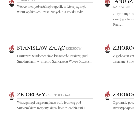
JANUSZ
Wobec niewyobrażalnej tragedii, w której zginęło
KATOWICE
wielu wybitnych i zasłużonych dla Polski ludzi...
Z ogromnym ża
zmarłego Janu
Praw...
STANISŁAW ZAJĄC
ZBIOR
RZESZÓW
Poruszeni wiadomością o katastrofie lotniczej pod
Z głębokim sm
Smoleńskiem w imieniu Samorządu Województwa...
tragicznej śmi
ZBIOROWY
ZBIOR
CZĘSTOCHOWA
Wstrząśnięci tragiczną katastrofą lotniczą pod
Ogromnie porus
Smoleńskiem łączymy się w bólu z Rodzinami i...
Rzeczypospolit