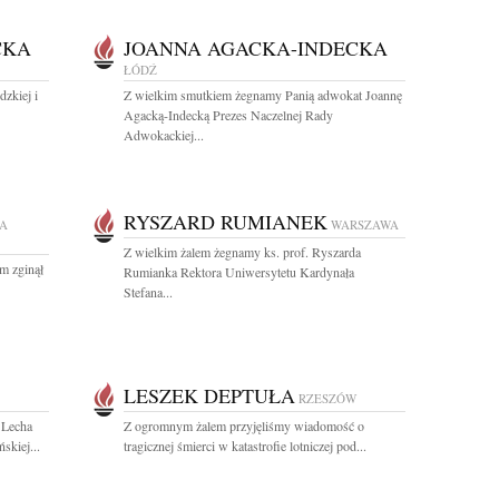
CKA
JOANNA AGACKA-INDECKA
ŁÓDŹ
zkiej i
Z wielkim smutkiem żegnamy Panią adwokat Joannę
Agacką-Indecką Prezes Naczelnej Rady
Adwokackiej...
RYSZARD RUMIANEK
A
WARSZAWA
Z wielkim żalem żegnamy ks. prof. Ryszarda
m zginął
Rumianka Rektora Uniwersytetu Kardynała
Stefana...
LESZEK DEPTUŁA
RZESZÓW
 Lecha
Z ogromnym żalem przyjęliśmy wiadomość o
skiej...
tragicznej śmierci w katastrofie lotniczej pod...