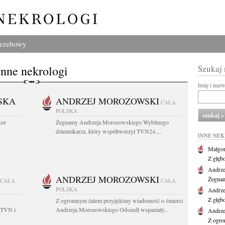
grzebowy
Inne nekrologi
Szukaj
Imię i naz
SKA
ANDRZEJ MOROZOWSKI
CAŁA
POLSKA
sor
Żegnamy Andrzeja Morozowskiego Wybitnego
dziennikarza, który współtworzył TVN24....
INNE NE
Małgor
Z głęb
Andrze
ANDRZEJ MOROZOWSKI
Żegnam
CAŁA
CAŁA
POLSKA
Andrze
Z głęb
Z ogromnym żalem przyjęliśmy wiadomość o śmierci
 TVN i
Andrzeja Morozowskiego Odszedł wspaniały...
Andrze
Z ogro