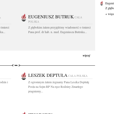
Eugeni
Z głęb
+ więc
EUGENIUSZ BUTRUK
A
CAŁA
POLSKA
 śmierci
Z głębokim żalem przyjęliśmy wiadomość o śmierci
ka...
Pana prof. dr hab. n. med. Eugeniusza Butruka...
więcej
LESZEK DEPTUŁA
CAŁA POLSKA
odzin i
Z ogromnym żalem żegnamy Pana Leszka Deptułę
Posła na Sejm RP Na ręce Rodziny Zmarłego
pragniemy...