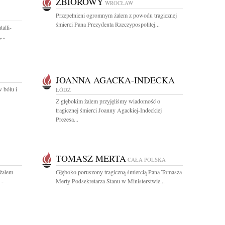
ZBIOROWY
WROCŁAW
Przepełnieni ogromnym żalem z powodu tragicznej
śmierci Pana Prezydenta Rzeczypospolitej...
alli-
...
JOANNA AGACKA-INDECKA
w bólu i
ŁÓDŹ
Z głębokim żalem przyjęliśmy wiadomość o
tragicznej śmierci Joanny Agackiej-Indeckiej
Prezesa...
TOMASZ MERTA
CAŁA POLSKA
żalem
Głęboko poruszony tragiczną śmiercią Pana Tomasza
 -
Merty Podsekretarza Stanu w Ministerstwie...