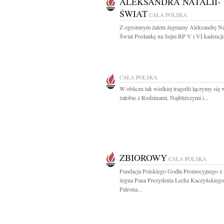
ALEKSANDRA NATALII-
ŚWIAT
CAŁA POLSKA
Z ogromnym żalem żegnamy Aleksandrę Nat
Świat Posłankę na Sejm RP V i VI kadencji,
CAŁA POLSKA
W obliczu tak wielkiej tragedii łączymy się 
żałobie z Rodzinami, Najbliższymi i...
ZBIOROWY
CAŁA POLSKA
Fundacja Polskiego Godła Promocyjnego z 
żegna Pana Prezydenta Lecha Kaczyńskiego
Patrona...