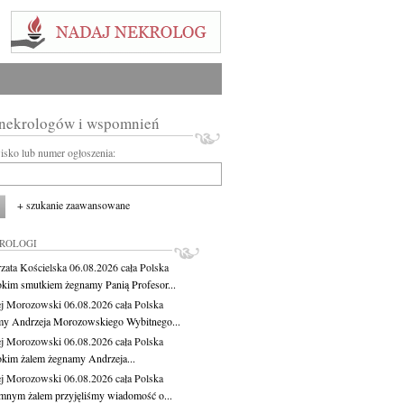
 nekrologów i wspomnień
wisko lub numer ogłoszenia:
+ szukanie zaawansowane
KROLOGI
zata Kościelska
06.08.2026
cała Polska
okim smutkiem żegnamy Panią Profesor...
j Morozowski
06.08.2026
cała Polska
y Andrzeja Morozowskiego Wybitnego...
j Morozowski
06.08.2026
cała Polska
okim żalem żegnamy Andrzeja...
j Morozowski
06.08.2026
cała Polska
mnym żalem przyjęliśmy wiadomość o...