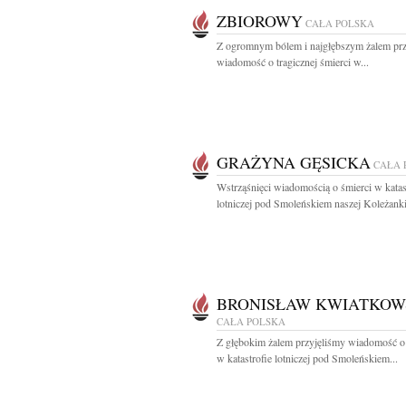
ZBIOROWY
CAŁA POLSKA
Z ogromnym bólem i najgłębszym żalem prz
wiadomość o tragicznej śmierci w...
GRAŻYNA GĘSICKA
CAŁA 
Wstrząśnięci wiadomością o śmierci w katas
lotniczej pod Smoleńskiem naszej Koleżanki
BRONISŁAW KWIATKOW
CAŁA POLSKA
Z głębokim żalem przyjęliśmy wiadomość o
w katastrofie lotniczej pod Smoleńskiem...