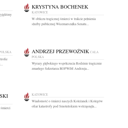
KRYSTYNA BOCHENEK
KATOWICE
yjęliśmy
W obliczu tragicznej śmierci w trakcie pełnienia
służby publicznej Wicemarszałka Senatu...
ANDRZEJ PRZEWOŹNIK
POLSKA
CAŁA
POLSKA
trofie
Wyrazy głębokiego współczucia Rodzinie tragicznie
...
zmarłego Sekretarza ROPWiM Andrzeja...
SKI
KATOWICE
Wiadomość o śmierci naszych Koleżanek i Kolegów
ofiar katastrofy pod Smoleńskiem wstrząsnęła...
 śmierci