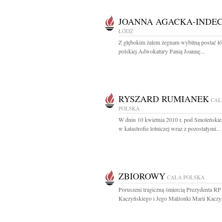
JOANNA AGACKA-INDE
ŁÓDŹ
Z głębokim żalem żegnam wybitną postać łód
polskiej Adwokatury Panią Joannę...
RYSZARD RUMIANEK
CAŁ
POLSKA
W dniu 10 kwietnia 2010 r. pod Smoleńskie
w katastrofie lotniczej wraz z pozostałymi...
ZBIOROWY
CAŁA POLSKA
Poruszeni tragiczną śmiercią Prezydenta RP
Kaczyńskiego i Jego Małżonki Marii Kaczyń