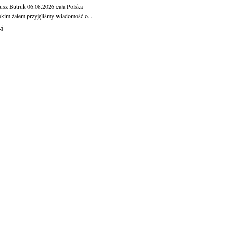
usz Butruk
06.08.2026
cała Polska
okim żalem przyjęliśmy wiadomość o...
ej