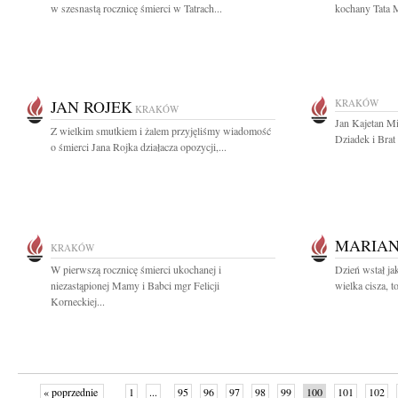
w szesnastą rocznicę śmierci w Tatrach...
kochany Tata 
JAN ROJEK
KRAKÓW
KRAKÓW
Jan Kajetan Mi
Z wielkim smutkiem i żalem przyjęliśmy wiadomość
Dziadek i Brat
o śmierci Jana Rojka działacza opozycji,...
MARIAN
KRAKÓW
W pierwszą rocznicę śmierci ukochanej i
Dzień wstał jak
niezastąpionej Mamy i Babci mgr Felicji
wielka cisza, to
Korneckiej...
« poprzednie
1
...
95
96
97
98
99
100
101
102