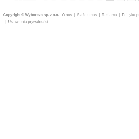
następne »
Copyright © Wyborcza sp. z o.o.
O nas
Staże u nas
Reklama
Polityka 
Ustawienia prywatności