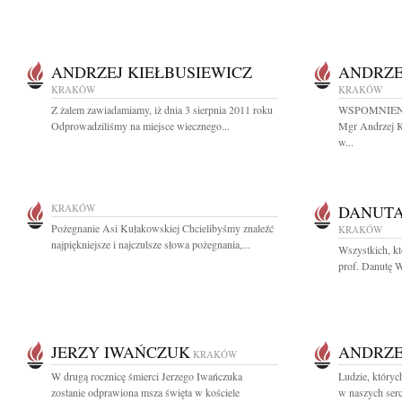
ANDRZEJ KIEŁBUSIEWICZ
ANDRZE
KRAKÓW
KRAKÓW
Z żalem zawiadamiamy, iż dnia 3 sierpnia 2011 roku
WSPOMNIENIE 
Odprowadziliśmy na miejsce wiecznego...
Mgr Andrzej K
w...
KRAKÓW
DANUT
Pożegnanie Asi Kułakowskiej Chcielibyśmy znaleźć
KRAKÓW
najpiękniejsze i najczulsze słowa pożegnania,...
Wszystkich, kt
prof. Danutę W
JERZY IWAŃCZUK
ANDRZE
KRAKÓW
W drugą rocznicę śmierci Jerzego Iwańczuka
Ludzie, któryc
zostanie odprawiona msza święta w kościele
w naszych serc