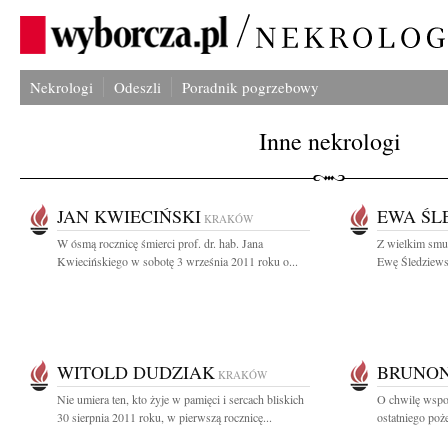
Nekrologi
Odeszli
Poradnik pogrzebowy
Inne nekrologi
JAN KWIECIŃSKI
EWA ŚL
KRAKÓW
W ósmą rocznicę śmierci prof. dr. hab. Jana
Z wielkim smu
Kwiecińskiego w sobotę 3 września 2011 roku o...
Ewę Śledziews
WITOLD DUDZIAK
BRUNON
KRAKÓW
Nie umiera ten, kto żyje w pamięci i sercach bliskich
O chwilę wspo
30 sierpnia 2011 roku, w pierwszą rocznicę...
ostatniego poż