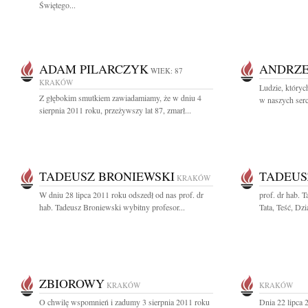
Świętego...
ADAM PILARCZYK
ANDRZE
WIEK: 87
KRAKÓW
Ludzie, któryc
Z głębokim smutkiem zawiadamiamy, że w dniu 4
w naszych serc
sierpnia 2011 roku, przeżywszy lat 87, zmarł...
TADEUSZ BRONIEWSKI
TADEUS
KRAKÓW
W dniu 28 lipca 2011 roku odszedł od nas prof. dr
prof. dr hab. 
hab. Tadeusz Broniewski wybitny profesor...
Tata, Teść, Dz
ZBIOROWY
KRAKÓW
KRAKÓW
O chwilę wspomnień i zadumy 3 sierpnia 2011 roku
Dnia 22 lipca 