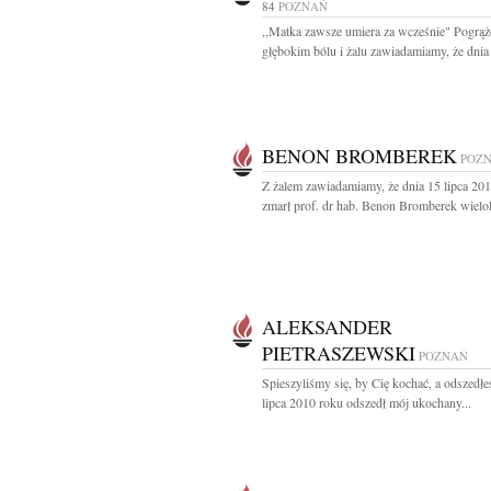
84
POZNAŃ
,,Matka zawsze umiera za wcześnie" Pogrąż
głębokim bólu i żalu zawiadamiamy, że dnia 
BENON BROMBEREK
POZ
Z żalem zawiadamiamy, że dnia 15 lipca 20
zmarł prof. dr hab. Benon Bromberek wielole
ALEKSANDER
PIETRASZEWSKI
POZNAŃ
Spieszyliśmy się, by Cię kochać, a odszedłeś
lipca 2010 roku odszedł mój ukochany...