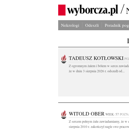
Nekrologi
Odeszli
Poradnik po
TADEUSZ KOTŁOWSKI
PO
Z ogromnym żalem i bólem w sercu zawiad
że w dniu 3 sierpnia 2026 r. odszedł od...
WITOLD OBER
WIEK: 57
POZN
Z sercem pełnym żalu zawiadamiamy, że w 
sierpnia 2010 r. zakończył nagle swe pracowi