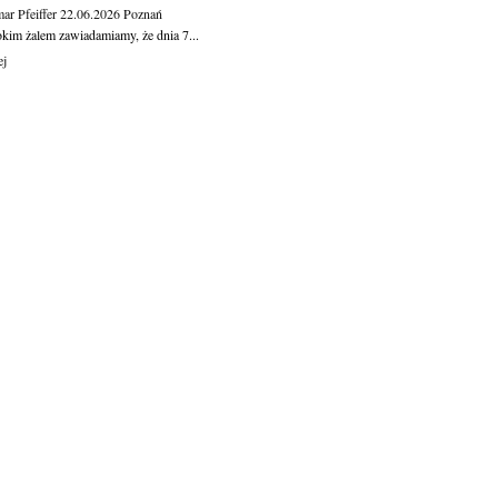
ar Pfeiffer
22.06.2026
Poznań
okim żalem zawiadamiamy, że dnia 7...
ej