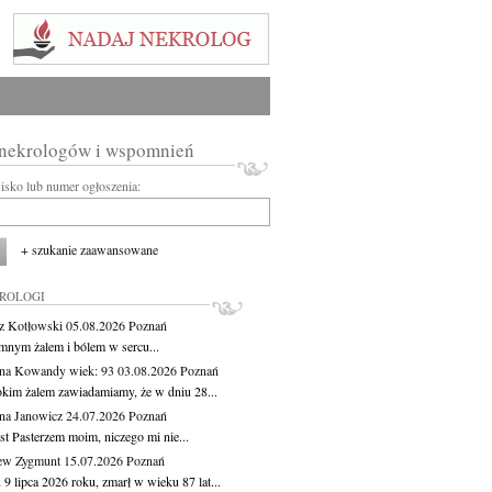
 nekrologów i wspomnień
wisko lub numer ogłoszenia:
+ szukanie zaawansowane
KROLOGI
z Kotłowski
05.08.2026
Poznań
mnym żalem i bólem w sercu...
yna Kowandy
wiek: 93
03.08.2026
Poznań
okim żalem zawiadamiamy, że w dniu 28...
na Janowicz
24.07.2026
Poznań
st Pasterzem moim, niczego mi nie...
ew Zygmunt
15.07.2026
Poznań
9 lipca 2026 roku, zmarł w wieku 87 lat...