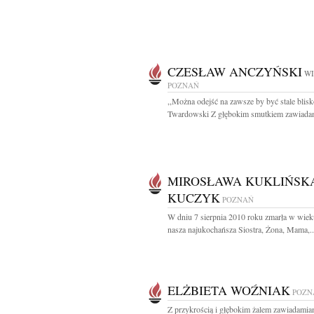
CZESŁAW ANCZYŃSKI
WI
POZNAŃ
,,Można odejść na zawsze by być stale blisk
Twardowski Z głębokim smutkiem zawiadam
MIROSŁAWA KUKLIŃSK
KUCZYK
POZNAŃ
W dniu 7 sierpnia 2010 roku zmarła w wieku
nasza najukochańsza Siostra, Żona, Mama,..
ELŻBIETA WOŹNIAK
POZN
Z przykrością i głębokim żalem zawiadamia