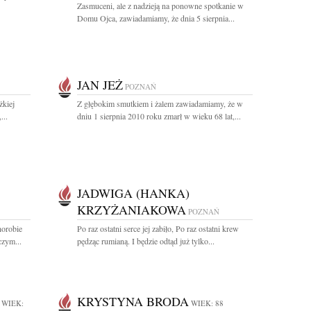
Zasmuceni, ale z nadzieją na ponowne spotkanie w
Domu Ojca, zawiadamiamy, że dnia 5 sierpnia...
JAN JEŻ
POZNAŃ
żkiej
Z głębokim smutkiem i żalem zawiadamiamy, że w
...
dniu 1 sierpnia 2010 roku zmarł w wieku 68 lat,...
JADWIGA (HANKA)
KRZYŻANIAKOWA
POZNAŃ
horobie
Po raz ostatni serce jej zabiło, Po raz ostatni krew
czym...
pędząc rumianą. I będzie odtąd już tylko...
KRYSTYNA BRODA
WIEK:
WIEK: 88