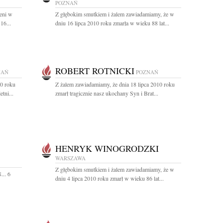
POZNAŃ
eni w
Z głębokim smutkiem i żalem zawiadamiamy, że w
16...
dniu 16 lipca 2010 roku zmarła w wieku 88 lat...
ROBERT ROTNICKI
NAŃ
POZNAŃ
10 roku
Z żalem zawiadamiamy, że dnia 18 lipca 2010 roku
tni...
zmarł tragicznie nasz ukochany Syn i Brat...
HENRYK WINOGRODZKI
WARSZAWA
Z głębokim smutkiem i żalem zawiadamiamy, że w
... 6
dniu 4 lipca 2010 roku zmarł w wieku 86 lat...