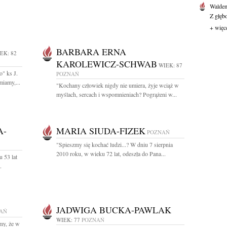
Waldem
Z głęb
+ więc
BARBARA ERNA
EK: 82
KAROLEWICZ-SCHWAB
WIEK: 87
o" ks J.
POZNAŃ
iamy,...
"Kochany człowiek nigdy nie umiera, żyje wciąż w
myślach, sercach i wspomnieniach? Pogrążeni w...
A-
MARIA SIUDA-FIZEK
POZNAŃ
"Spieszmy się kochać ludzi...? W dniu 7 sierpnia
2010 roku, w wieku 72 lat, odeszła do Pana...
 53 lat
.
JADWIGA BUCKA-PAWLAK
AŃ
WIEK: 77
POZNAŃ
my, że w