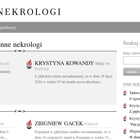
grzebowy
Inne nekrologi
Szukaj
Imię i naz
KRYSTYNA KOWANDY
ZNAŃ
WIEK: 93
POZNAŃ
amiamy,
Z głębokim żalem zawiadamiamy, że w dniu 28 lipca
2026 w wieku 93 lat zmarła nasza ukochana...
INNE NE
Tadeus
Z ogro
Kryst
Z głęb
Krysty
ZBIGNIEW GACEK
AŃ
POZNAŃ
"Pan je
Zbigni
dniu 9
Pogrążeni w głębokim smutku zawiadamiamy, że w
W dniu 
te,...
dniu 10 sierpnia br zmarł w Poznaniu w wieku 53...