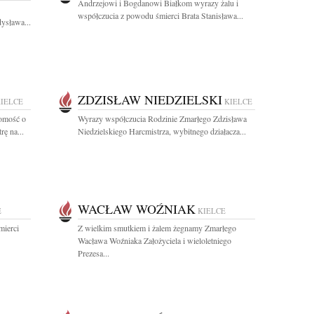
Andrzejowi i Bogdanowi Białkom wyrazy żalu i
współczucia z powodu śmierci Brata Stanisława...
dysława...
ZDZISŁAW NIEDZIELSKI
IELCE
KIELCE
domość o
Wyrazy współczucia Rodzinie Zmarłego Zdzisława
ę na...
Niedzielskiego Harcmistrza, wybitnego działacza...
WACŁAW WOŹNIAK
E
KIELCE
mierci
Z wielkim smutkiem i żalem żegnamy Zmarłego
Wacława Woźniaka Założyciela i wieloletniego
Prezesa...