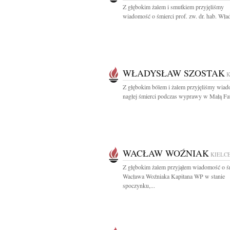
Z głębokim żalem i smutkiem przyjęliśmy
wiadomość o śmierci prof. zw. dr. hab. Wła
WŁADYSŁAW SZOSTAK
K
Z głębokim bólem i żalem przyjęliśmy wia
nagłej śmierci podczas wyprawy w Małą Fatr
WACŁAW WOŹNIAK
KIELC
Z głębokim żalem przyjąłem wiadomość o ś
Wacława Woźniaka Kapitana WP w stanie
spoczynku,...