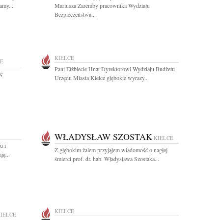
amy...
Mariusza Zaremby pracownika Wydziału
Bezpieczeństwa...
KIELCE
CE
Pani Elżbiecie Hnat Dyrektorowi Wydziału Budżetu
ę
Urzędu Miasta Kielce głębokie wyrazy...
WŁADYSŁAW SZOSTAK
KIELCE
u i
Z głębokim żalem przyjąłem wiadomość o nagłej
ą...
śmierci prof. dr. hab. Władysława Szostaka...
KIELCE
IELCE