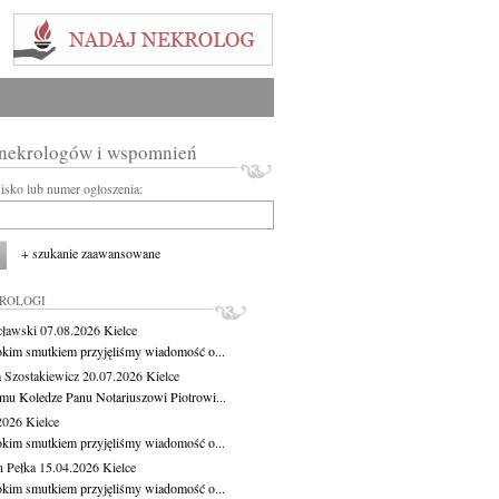
 nekrologów i wspomnień
wisko lub numer ogłoszenia:
+ szukanie zaawansowane
KROLOGI
cławski
07.08.2026
Kielce
okim smutkiem przyjęliśmy wiadomość o...
 Szostakiewicz
20.07.2026
Kielce
mu Koledze Panu Notariuszowi Piotrowi...
.2026
Kielce
okim smutkiem przyjęliśmy wiadomość o...
 Pełka
15.04.2026
Kielce
okim smutkiem przyjęliśmy wiadomość o...