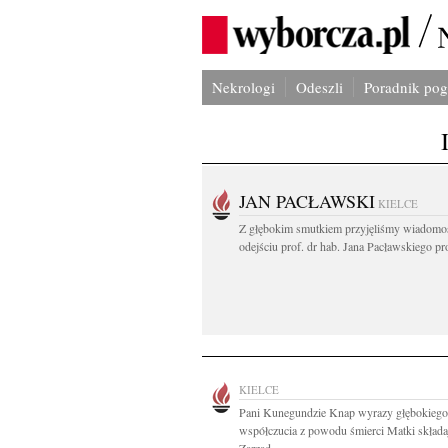
Nekrologi
Odeszli
Poradnik po
JAN PACŁAWSKI
KIELCE
Z głębokim smutkiem przyjęliśmy wiadomo
odejściu prof. dr hab. Jana Pacławskiego pro
KIELCE
Pani Kunegundzie Knap wyrazy głębokiego
współczucia z powodu śmierci Matki składa