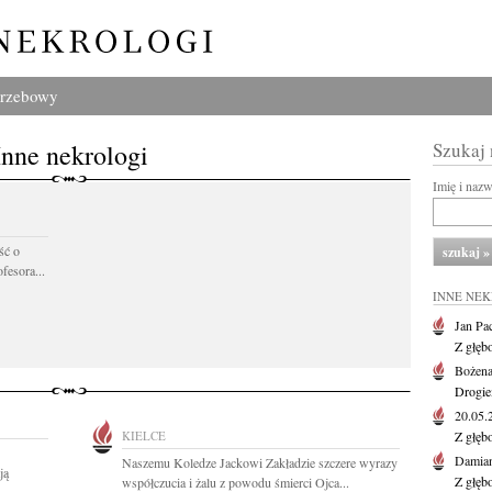
grzebowy
Inne nekrologi
Szukaj
Imię i naz
ść o
fesora...
INNE NE
Jan Pa
Z głęb
Bożena
Drogie
20.05
KIELCE
Z głęb
Damian
Naszemu Koledze Jackowi Zakładzie szczere wyrazy
ją
Z głęb
współczucia i żalu z powodu śmierci Ojca...