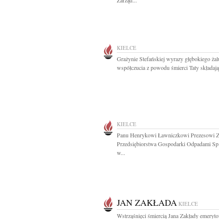
Zarząd...
KIELCE
Grażynie Stefańskiej wyrazy głębokiego żal
współczucia z powodu śmierci Taty składają.
KIELCE
Panu Henrykowi Ławniczkowi Prezesowi Z
Przedsiębiorstwa Gospodarki Odpadami Sp.
w...
JAN ZAKŁADA
KIELCE
Wstrząśnięci śmiercią Jana Zakłady emery