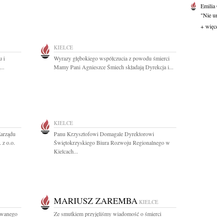
Emilia
"Nie um
+ więc
KIELCE
u i
Wyrazy głębokiego współczucia z powodu śmierci
..
Mamy Pani Agnieszce Śmiech składają Dyrekcja i...
KIELCE
arządu
Panu Krzysztofowi Domagale Dyrektorowi
 z o.o.
Świętokrzyskiego Biura Rozwoju Regionalnego w
Kielcach...
MARIUSZ ZAREMBA
KIELCE
towanego
Ze smutkiem przyjęliśmy wiadomość o śmierci