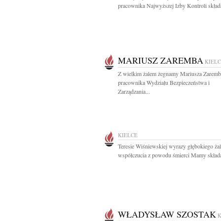
pracownika Najwyższej Izby Kontroli skład
MARIUSZ ZAREMBA
KIEL
Z wielkim żalem żegnamy Mariusza Zaremb
pracownika Wydziału Bezpieczeństwa i
Zarządzania...
KIELCE
Teresie Wiśniewskiej wyrazy głębokiego żal
współczucia z powodu śmierci Mamy składaj
WŁADYSŁAW SZOSTAK
K