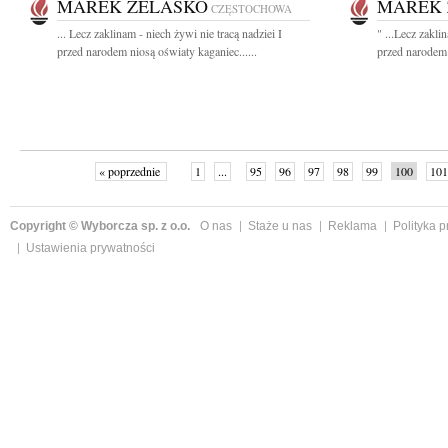
MAREK ŻELASKO
MAREK 
CZĘSTOCHOWA
... Lecz zaklinam - niech żywi nie tracą nadziei I
" ...Lecz zakli
przed narodem niosą oświaty kaganiec......
przed narodem 
« poprzednie
1
...
95
96
97
98
99
100
101
Copyright © Wyborcza sp. z o.o.
O nas
Staże u nas
Reklama
Polityka 
Ustawienia prywatności