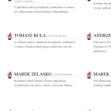
CZĘSTOCHOWA
Koledze Dyre
Z głębokim żalem przyjęliśmy wiadomość o śmierci
wyrazy głębok
inż. Mieczysława Kurzyńskiego długoletniego...
TOMASZ BUŁA
ANDRZE
CZĘSTOCHOWA
Z wielkim żalem i smutkiem przyjęliśmy wiadomość
Panu prof. dr
o śmierci Tomasza Buły pracownika Euro-net Sp....
Dziekanowi Wy
głębokiego...
MAREK ŻELASKO
MAREK 
CZĘSTOCHOWA
Koleżance Marii Żelasko wyrazy głębokiego
Nie umiera ten
współczucia oraz słowa otuchy z powodu śmierci...
wielkim smutk