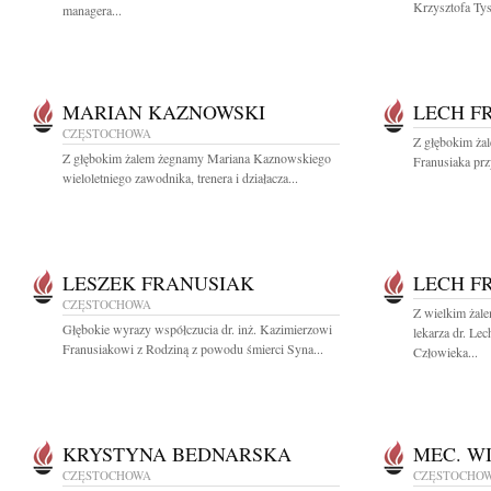
Krzysztofa Ty
managera...
MARIAN KAZNOWSKI
LECH F
CZĘSTOCHOWA
Z głębokim ża
Z głębokim żalem żegnamy Mariana Kaznowskiego
Franusiaka przy
wieloletniego zawodnika, trenera i działacza...
LESZEK FRANUSIAK
LECH F
CZĘSTOCHOWA
Z wielkim żale
Głębokie wyrazy współczucia dr. inż. Kazimierzowi
lekarza dr. Le
Franusiakowi z Rodziną z powodu śmierci Syna...
Człowieka...
KRYSTYNA BEDNARSKA
MEC. W
CZĘSTOCHOWA
CZĘSTOCHO