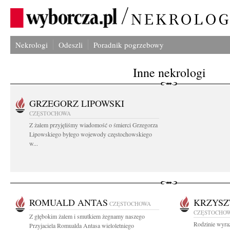
Nekrologi
Odeszli
Poradnik pogrzebowy
Inne nekrologi
GRZEGORZ LIPOWSKI
CZĘSTOCHOWA
Z żalem przyjęliśmy wiadomość o śmierci Grzegorza
Lipowskiego byłego wojewody częstochowskiego
w...
ROMUALD ANTAS
KRZYSZ
CZĘSTOCHOWA
CZĘSTOCHO
Z głębokim żalem i smutkiem żegnamy naszego
Rodzinie wyraz
Przyjaciela Romualda Antasa wieloletniego