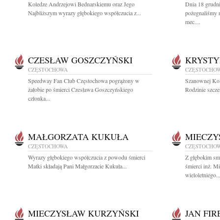
Koledze Andrzejowi Bednarskiemu oraz Jego
Dnia 18 grudn
Najbliższym wyrazy głębokiego współczucia z...
pożegnaliśmy 
mec....
CZESŁAW GOSZCZYŃSKI
KRYSTY
CZĘSTOCHOWA
CZĘSTOCHO
Speedway Fan Club Częstochowa pogrążony w
Szanownej Kol
żałobie po śmierci Czesława Goszczyńskiego
Rodzinie szcze
członka...
MAŁGORZATA KUKUŁA
MIECZY
CZĘSTOCHOWA
CZĘSTOCHO
Wyrazy głębokiego współczucia z powodu śmierci
Z głębokim sm
Matki składają Pani Małgorzacie Kukuła...
śmierci inż. 
wieloletniego..
MIECZYSŁAW KURZYŃSKI
JAN FIR