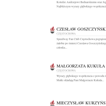
Koledze Andrzejowi Bednarskiemu oraz Je
Najbliższym wyrazy głębokiego współczucia
CZESŁAW GOSZCZYŃSK
CZĘSTOCHOWA
Speedway Fan Club Częstochowa pogrążo
żałobie po śmierci Czesława Goszczyńskieg
członka...
MAŁGORZATA KUKUŁA
CZĘSTOCHOWA
Wyrazy głębokiego współczucia z powodu ś
Matki składają Pani Małgorzacie Kukuła...
MIECZYSŁAW KURZYŃS