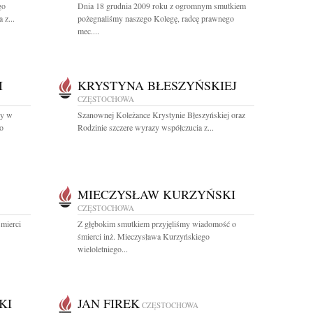
go
Dnia 18 grudnia 2009 roku z ogromnym smutkiem
 z...
pożegnaliśmy naszego Kolegę, radcę prawnego
mec....
I
KRYSTYNA BŁESZYŃSKIEJ
CZĘSTOCHOWA
ny w
Szanownej Koleżance Krystynie Błeszyńskiej oraz
o
Rodzinie szczere wyrazy współczucia z...
MIECZYSŁAW KURZYŃSKI
CZĘSTOCHOWA
mierci
Z głębokim smutkiem przyjęliśmy wiadomość o
śmierci inż. Mieczysława Kurzyńskiego
wieloletniego...
KI
JAN FIREK
CZĘSTOCHOWA