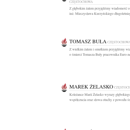
CZĘSTOCHOWA
Z głębokim żalem przyjęliśmy wiadomość o
inż. Mieczysława Kurzyńskiego długoletnieg
TOMASZ BUŁA
CZĘSTOCHOW
Z wielkim żalem i smutkiem przyjęliśmy w
o śmierci Tomasza Buły pracownika Euro-net
MAREK ŻELASKO
CZĘSTOC
Koleżance Marii Żelasko wyrazy głębokieg
współczucia oraz słowa otuchy z powodu śmi