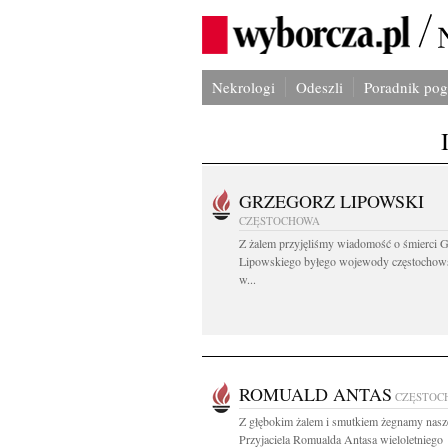
Nekrologi
Odeszli
Poradnik po
GRZEGORZ LIPOWSKI
CZĘSTOCHOWA
Z żalem przyjęliśmy wiadomość o śmierci 
Lipowskiego byłego wojewody częstochow
w...
ROMUALD ANTAS
CZĘSTOC
Z głębokim żalem i smutkiem żegnamy nas
Przyjaciela Romualda Antasa wieloletniego