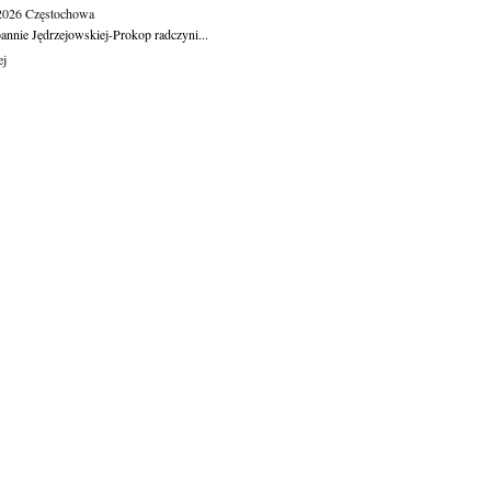
.2026
Częstochowa
oannie Jędrzejowskiej-Prokop radczyni...
ej