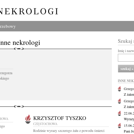
grzebowy
Inne nekrologi
Szukaj
Imię i naz
Grzegorza
skiego
INNE NE
Grzego
Z żale
Grzego
Z żale
22.06
KRZYSZTOF TYSZKO
HOWA
Wyrazy
CZĘSTOCHOWA
15.06
zego
Rodzinie wyrazy szczerego żalu z powodu śmierci
Pani J