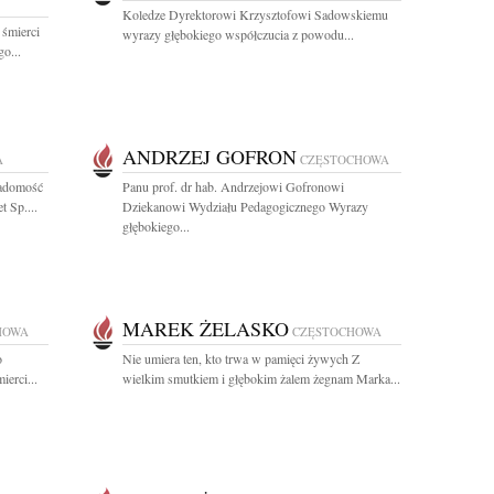
Koledze Dyrektorowi Krzysztofowi Sadowskiemu
 śmierci
wyrazy głębokiego współczucia z powodu...
o...
ANDRZEJ GOFRON
A
CZĘSTOCHOWA
iadomość
Panu prof. dr hab. Andrzejowi Gofronowi
 Sp....
Dziekanowi Wydziału Pedagogicznego Wyrazy
głębokiego...
MAREK ŻELASKO
HOWA
CZĘSTOCHOWA
o
Nie umiera ten, kto trwa w pamięci żywych Z
erci...
wielkim smutkiem i głębokim żalem żegnam Marka...