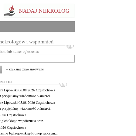
 nekrologów i wspomnień
wisko lub numer ogłoszenia:
+ szukanie zaawansowane
KROLOGI
rz Lipowski
06.08.2026
Częstochowa
m przyjęliśmy wiadomość o śmierci...
rz Lipowski
05.08.2026
Częstochowa
m przyjęliśmy wiadomość o śmierci...
.2026
Częstochowa
 głębokiego współczucia oraz...
.2026
Częstochowa
oannie Jędrzejowskiej-Prokop radczyni...