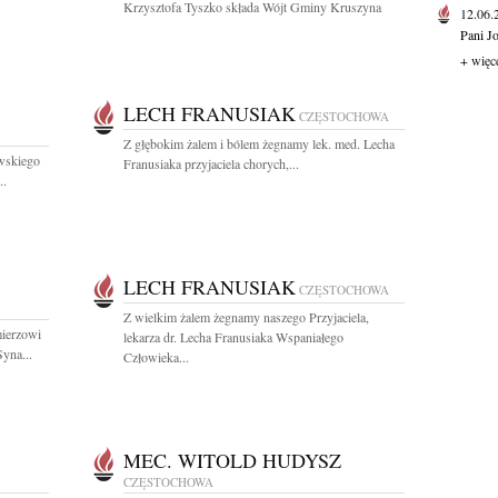
Krzysztofa Tyszko składa Wójt Gminy Kruszyna
12.06
Pani J
+ więc
LECH FRANUSIAK
CZĘSTOCHOWA
Z głębokim żalem i bólem żegnamy lek. med. Lecha
wskiego
Franusiaka przyjaciela chorych,...
..
LECH FRANUSIAK
CZĘSTOCHOWA
Z wielkim żalem żegnamy naszego Przyjaciela,
mierzowi
lekarza dr. Lecha Franusiaka Wspaniałego
yna...
Człowieka...
MEC. WITOLD HUDYSZ
CZĘSTOCHOWA