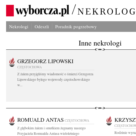
Nekrologi
Odeszli
Poradnik pogrzebowy
Inne nekrologi
GRZEGORZ LIPOWSKI
CZĘSTOCHOWA
Z żalem przyjęliśmy wiadomość o śmierci Grzegorza
Lipowskiego byłego wojewody częstochowskiego
w...
ROMUALD ANTAS
KRZYSZ
CZĘSTOCHOWA
CZĘSTOCHO
Z głębokim żalem i smutkiem żegnamy naszego
Rodzinie wyraz
Przyjaciela Romualda Antasa wieloletniego