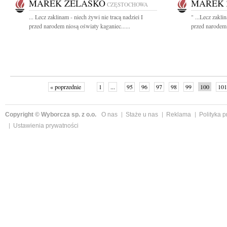
MAREK ŻELASKO
MAREK 
CZĘSTOCHOWA
... Lecz zaklinam - niech żywi nie tracą nadziei I
" ...Lecz zakli
przed narodem niosą oświaty kaganiec......
przed narodem 
« poprzednie
1
...
95
96
97
98
99
100
101
Copyright © Wyborcza sp. z o.o.
O nas
Staże u nas
Reklama
Polityka 
Ustawienia prywatności