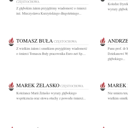
CZĘSTOCHOWA
Koledze Dyre
Z głębokim żalem przyjęliśmy wiadomość o śmierci
wyrazy głębok
inż. Mieczysława Kurzyńskiego długoletniego...
TOMASZ BUŁA
ANDRZE
CZĘSTOCHOWA
Z wielkim żalem i smutkiem przyjęliśmy wiadomość
Panu prof. dr
o śmierci Tomasza Buły pracownika Euro-net Sp....
Dziekanowi Wy
głębokiego...
MAREK ŻELASKO
MAREK 
CZĘSTOCHOWA
Koleżance Marii Żelasko wyrazy głębokiego
Nie umiera ten
współczucia oraz słowa otuchy z powodu śmierci...
wielkim smutk