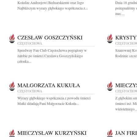
Koledze Andrzejowi Bednarskiemu oraz Jego
Dnia 18 grudn
Najbliższym wyrazy głębokiego współczucia z...
pożegnaliśmy 
mec....
CZESŁAW GOSZCZYŃSKI
KRYSTY
CZĘSTOCHOWA
CZĘSTOCHO
Speedway Fan Club Częstochowa pogrążony w
Szanownej Kol
żałobie po śmierci Czesława Goszczyńskiego
Rodzinie szcze
członka...
MAŁGORZATA KUKUŁA
MIECZY
CZĘSTOCHOWA
CZĘSTOCHO
Wyrazy głębokiego współczucia z powodu śmierci
Z głębokim sm
Matki składają Pani Małgorzacie Kukuła...
śmierci inż. 
wieloletniego..
MIECZYSŁAW KURZYŃSKI
JAN FIR