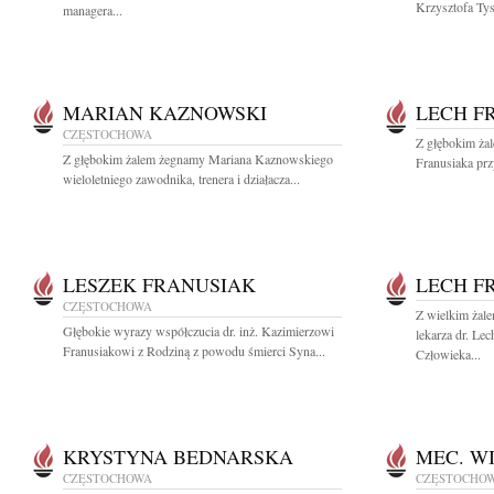
Krzysztofa Ty
managera...
MARIAN KAZNOWSKI
LECH F
CZĘSTOCHOWA
Z głębokim ża
Z głębokim żalem żegnamy Mariana Kaznowskiego
Franusiaka przy
wieloletniego zawodnika, trenera i działacza...
LESZEK FRANUSIAK
LECH F
CZĘSTOCHOWA
Z wielkim żale
Głębokie wyrazy współczucia dr. inż. Kazimierzowi
lekarza dr. Le
Franusiakowi z Rodziną z powodu śmierci Syna...
Człowieka...
KRYSTYNA BEDNARSKA
MEC. W
CZĘSTOCHOWA
CZĘSTOCHO