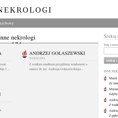
grzebowy
Inne nekrologi
Szukaj
Imię i naz
A
ANDRZEJ GOŁASZEWSKI
WARSZAWA
eszać
Z wielkim smutkiem przyjęliśmy wiadomość o
ija 7...
śmierci dr. inż. Andrzeja Gołaszewskiego...
INNE NE
Marek 
Ze smu
Marian
I
Gdyby 
Andrze
Z wiel
a
Andrze
Z głęb