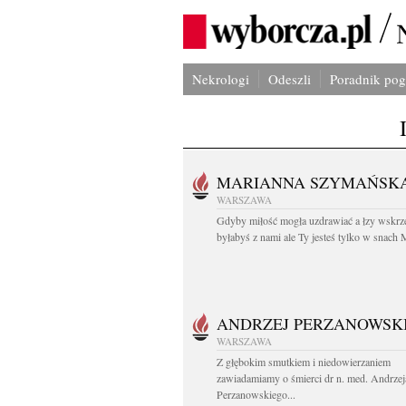
Nekrologi
Odeszli
Poradnik po
MARIANNA SZYMAŃSK
WARSZAWA
Gdyby miłość mogła uzdrawiać a łzy wskrz
byłabyś z nami ale Ty jesteś tylko w snach M
ANDRZEJ PERZANOWSK
WARSZAWA
Z głębokim smutkiem i niedowierzaniem
zawiadamiamy o śmierci dr n. med. Andrzej
Perzanowskiego...