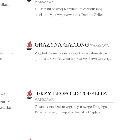
WARSZAWA
mutkiem
10 lat temu odszedł Romuald Poleszczuk mój
opiekun i życiowy przewodnik Dariusz Geller
GRAŻYNA GACIONG
WARSZAWA
0 grudnia
Z głębokim smutkiem przyjęliśmy wiadomość, że 9
a
grudnia 2025 roku zmarła nasza Wychowawczyni,...
JERZY LEOPOLD TOEPLITZ
AWA
WARSZAWA
niu 15
Ze smutkiem i żalem żegnamy naszego Drogiego
kowska...
Kuzyna Jerzego Leopolda Toeplitza Ciepłego,...