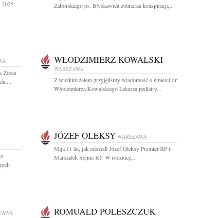
1.2025
Zaborskiego ps. Błyskawica żołnierza konspiracji,...
WŁODZIMIERZ KOWALSKI
WA
WARSZAWA
s Zosia
Z wielkim żalem przyjęliśmy wiadomość o śmierci dr
a....
Włodzimierza Kowalskiego Lekarza pediatry...
JÓZEF OLEKSY
WARSZAWA
Mija 11 lat, jak odszedł Józef Oleksy Premier RP i
go
Marszałek Sejmu RP. W rocznicę...
znych
ROMUALD POLESZCZUK
ZAWA