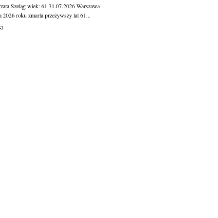
zata Szeląg
wiek: 61
31.07.2026
Warszawa
a 2026 roku zmarła przeżywszy lat 61...
ej