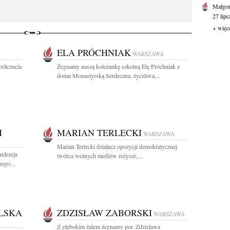
Małgor
27 lipc
+ więc
ELA PRÓCHNIAK
WARSZAWA
półczucia
Żegnamy naszą koleżankę szkolną Elę Próchniak z
domu Monastyrską Serdeczna, życzliwa,...
I
MARIAN TERLECKI
WARSZAWA
Marian Terlecki działacz opozycji demokratycznej
ndrzeja
twórca wolnych mediów reżyser,...
ego...
LSKA
ZDZISŁAW ZABORSKI
WARSZAWA
Z głębokim żalem żegnamy por. Zdzisława