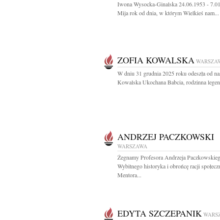
Iwona Wysocka-Ginalska 24.06.1953 - 7.0
Mija rok od dnia, w którym Wielkieś nam...
ZOFIA KOWALSKA
WARSZA
W dniu 31 grudnia 2025 roku odeszła od na
Kowalska Ukochana Babcia, rodzinna legend
ANDRZEJ PACZKOWSKI
WARSZAWA
Żegnamy Profesora Andrzeja Paczkowskie
Wybitnego historyka i obrońcę racji społec
Mentora...
EDYTA SZCZEPANIK
WARS