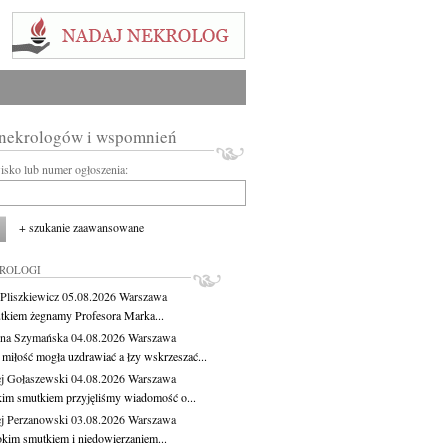
 nekrologów i wspomnień
wisko lub numer ogłoszenia:
+ szukanie zaawansowane
KROLOGI
Pliszkiewicz
05.08.2026
Warszawa
tkiem żegnamy Profesora Marka...
na Szymańska
04.08.2026
Warszawa
miłość mogła uzdrawiać a łzy wskrzeszać...
j Gołaszewski
04.08.2026
Warszawa
kim smutkiem przyjęliśmy wiadomość o...
j Perzanowski
03.08.2026
Warszawa
okim smutkiem i niedowierzaniem...