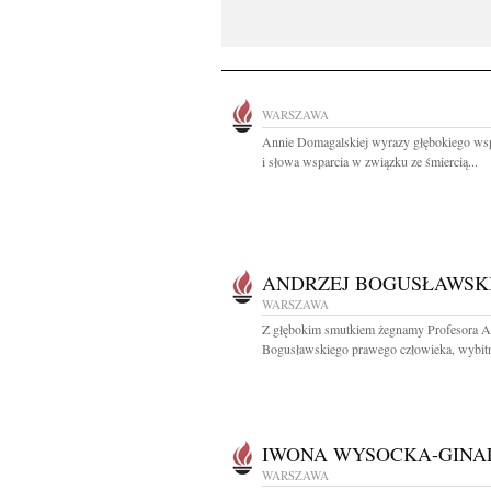
WARSZAWA
Annie Domagalskiej wyrazy głębokiego ws
i słowa wsparcia w związku ze śmiercią...
ANDRZEJ BOGUSŁAWSK
WARSZAWA
Z głębokim smutkiem żegnamy Profesora A
Bogusławskiego prawego człowieka, wybitn
IWONA WYSOCKA-GINA
WARSZAWA