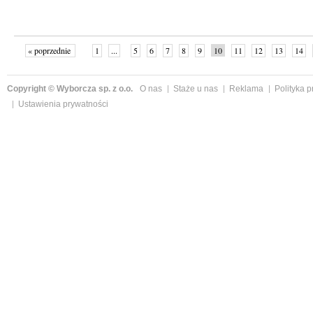
« poprzednie
1
...
5
6
7
8
9
10
11
12
13
14
Copyright © Wyborcza sp. z o.o.
O nas
Staże u nas
Reklama
Polityka 
Ustawienia prywatności