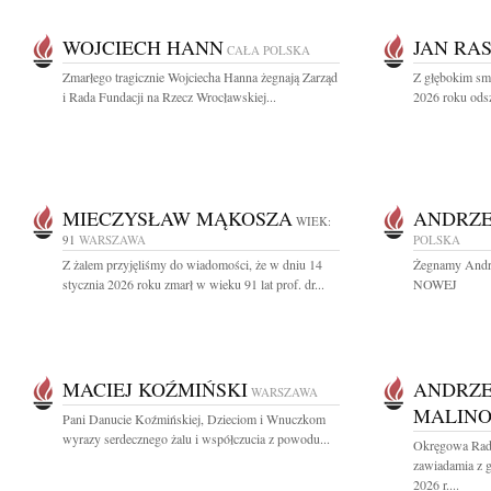
WOJCIECH HANN
JAN RA
CAŁA POLSKA
Zmarłego tragicznie Wojciecha Hanna żegnają Zarząd
Z głębokim sm
i Rada Fundacji na Rzecz Wrocławskiej...
2026 roku odsz
MIECZYSŁAW MĄKOSZA
ANDRZE
WIEK:
91
WARSZAWA
POLSKA
Z żalem przyjęliśmy do wiadomości, że w dniu 14
Żegnamy Andrz
stycznia 2026 roku zmarł w wieku 91 lat prof. dr...
NOWEJ
MACIEJ KOŹMIŃSKI
ANDRZE
WARSZAWA
MALINO
Pani Danucie Koźmińskiej, Dzieciom i Wnuczkom
wyrazy serdecznego żalu i współczucia z powodu...
Okręgowa Rad
zawiadamia z g
2026 r....