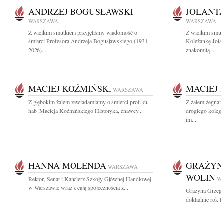
ANDRZEJ BOGUSŁAWSKI
JOLANT
WARSZAWA
WARSZAWA
Z wielkim smutkiem przyjęliśmy wiadomość o
Z wielkim smu
śmierci Profesora Andrzeja Bogusławskiego (1931-
Koleżankę Jol
2026)...
znakomitą...
MACIEJ KOŹMIŃSKI
MACIEJ
WARSZAWA
Z głębokim żalem zawiadamiamy o śmierci prof. dr.
Z żalem żegn
hab. Macieja Koźmińskiego Historyka, znawcy...
drogiego koleg
im....
HANNA MOLENDA
GRAŻYN
WARSZAWA
WOLIN
Rektor, Senat i Kanclerz Szkoły Głównej Handlowej
W
w Warszawie wraz z całą społecznością z...
Grażyna Grzeg
dokładnie rok t