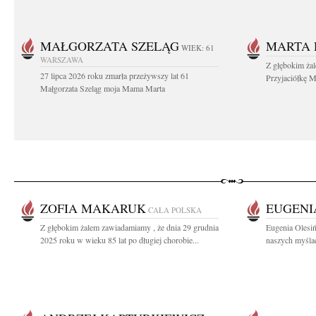
MAŁGORZATA SZELĄG
MARTA 
WIEK: 61
WARSZAWA
Z głębokim ża
27 lipca 2026 roku zmarła przeżywszy lat 61
Przyjaciółkę M
Małgorzata Szeląg moja Mama Marta
ZOFIA MAKARUK
EUGENI
CAŁA POLSKA
Z głębokim żalem zawiadamiamy , że dnia 29 grudnia
Eugenia Olesiń
2025 roku w wieku 85 lat po długiej chorobie...
naszych myślac