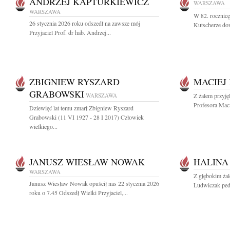
ANDRZEJ KAPTURKIEWICZ
WARSZAWA
WARSZAWA
W 82. rocznic
26 stycznia 2026 roku odszedł na zawsze mój
Kutscherze dow
Przyjaciel Prof. dr hab. Andrzej...
ZBIGNIEW RYSZARD
MACIEJ
GRABOWSKI
WARSZAWA
Z żalem przyję
Profesora Mac
Dziewięć lat temu zmarł Zbigniew Ryszard
Grabowski (11 VI 1927 - 28 I 2017) Człowiek
wielkiego...
JANUSZ WIESŁAW NOWAK
HALINA
WARSZAWA
Z głębokim ża
Janusz Wiesław Nowak opuścił nas 22 stycznia 2026
Ludwiczak pedia
roku o 7.45 Odszedł Wielki Przyjaciel,...