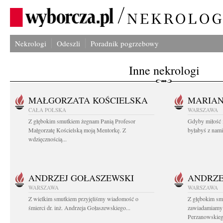
Nekrologi
Odeszli
Poradnik pogrzebowy
Inne nekrologi
MAŁGORZATA KOŚCIELSKA
MARIA
CAŁA POLSKA
WARSZAWA
Z głębokim smutkiem żegnam Panią Profesor
Gdyby miłość 
Małgorzatę Kościelską moją Mentorkę. Z
byłabyś z nami 
wdzięcznością...
ANDRZEJ GOŁASZEWSKI
ANDRZE
WARSZAWA
WARSZAWA
Z wielkim smutkiem przyjęliśmy wiadomość o
Z głębokim sm
śmierci dr. inż. Andrzeja Gołaszewskiego...
zawiadamiamy o
Perzanowskieg