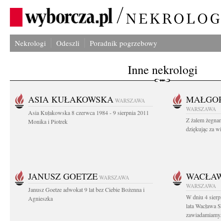
Nekrologi
Odeszli
Poradnik pogrzebowy
Inne nekrologi
ASIA KUŁAKOWSKA
MAŁGOR
WARSZAWA
WARSZAWA
Asia Kułakowska 8 czerwca 1984 - 9 sierpnia 2011
Z żalem żegnam
Monika i Piotrek
dziękując za w
JANUSZ GOETZE
WACŁAW
WARSZAWA
WARSZAWA
Janusz Goetze adwokat 9 lat bez Ciebie Bożenna i
W dniu 4 sier
Agnieszka
lata Wacława 
zawiadamiamy.