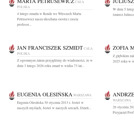
MARTA PETRUSEWICZ
JULIUS
CAŁA
POLSKA
W dniu 5 luteg
4 lutego zmarła w Rende we Włoszech Marta
śmierci Julius
Petrusewicz nasza ukochana siostra i ciocia
profesor...
JAN FRANCISZEK SZMIDT
ZOFIA 
CAŁA
POLSKA
Z głębokim żal
Z ogromnym żalem przyjęliśmy do wiadomości, że w
2025 roku w wi
dniu 3 lutego 2026 roku zmarł w wieku 73 lat...
EUGENIA OLESIŃSKA
ANDRZE
WARSZAWA
WARSZAWA
Eugenia Olesińska 30 stycznia 2013 r. Jesteś w
26 stycznia 20
naszych myślach, Jesteś w naszych sercach, Dzieli...
Przyjaciel Prof