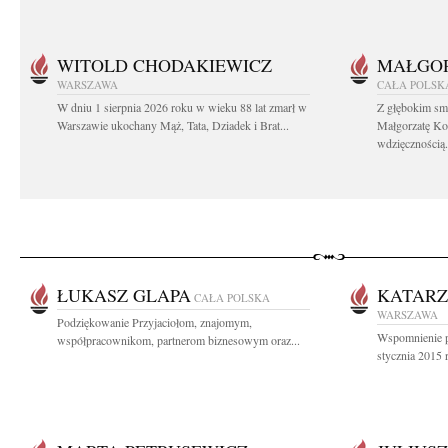
WITOLD CHODAKIEWICZ
MAŁGOR
WARSZAWA
CAŁA POLSK
W dniu 1 sierpnia 2026 roku w wieku 88 lat zmarł w
Z głębokim sm
Warszawie ukochany Mąż, Tata, Dziadek i Brat...
Małgorzatę Ko
wdzięcznością.
ŁUKASZ GLAPA
KATARZ
CAŁA POLSKA
WARSZAWA
Podziękowanie Przyjaciołom, znajomym,
Wspomnienie po
współpracownikom, partnerom biznesowym oraz...
stycznia 2015 