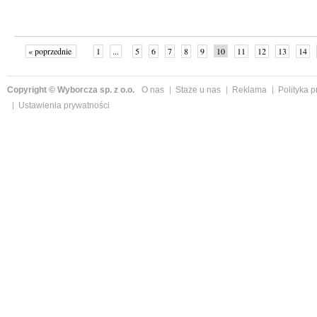
« poprzednie
1
...
5
6
7
8
9
10
11
12
13
14
Copyright © Wyborcza sp. z o.o.
O nas
Staże u nas
Reklama
Polityka 
Ustawienia prywatności