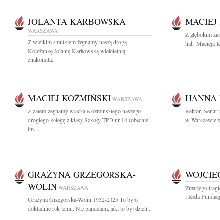
JOLANTA KARBOWSKA
MACIEJ
WARSZAWA
Z głębokim żal
Z wielkim smutkiem żegnamy naszą drogą
hab. Macieja K
Koleżankę Jolantę Karbowską wieloletnią
znakomitą...
MACIEJ KOŹMIŃSKI
HANNA
WARSZAWA
Z żalem żegnamy Maćka Koźmińskiego naszego
Rektor, Senat
drogiego kolegę z klasy Szkoły TPD nr 14 (obecnie
w Warszawie wr
im....
GRAŻYNA GRZEGORSKA-
WOJCIE
WOLIN
WARSZAWA
Zmarłego tragi
i Rada Fundacj
Grażyna Grzegorska-Wolin 1952-2025 To było
dokładnie rok temu. Nie pamiętam, jaki to był dzień...