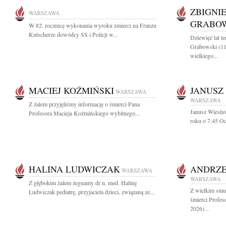
ZBIGNI
WARSZAWA
GRABO
W 82. rocznicę wykonania wyroku śmierci na Franzu
Kutscherze dowódcy SS i Policji w...
Dziewięć lat 
Grabowski (11
wielkiego...
MACIEJ KOŹMIŃSKI
JANUSZ
WARSZAWA
WARSZAWA
Z żalem przyjęliśmy informację o śmierci Pana
Janusz Wiesła
Profesora Macieja Koźmińskiego wybitnego...
roku o 7.45 Ods
HALINA LUDWICZAK
ANDRZE
WARSZAWA
WARSZAWA
Z głębokim żalem żegnamy dr n. med. Halinę
Z wielkim smu
Ludwiczak pediatrę, przyjaciela dzieci, związaną ze...
śmierci Profe
2026)...