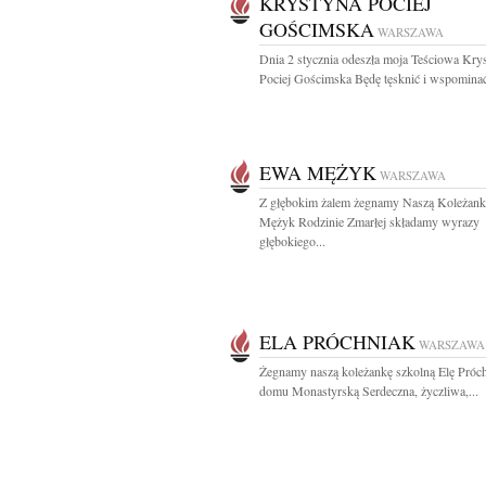
KRYSTYNA POCIEJ
GOŚCIMSKA
WARSZAWA
Dnia 2 stycznia odeszła moja Teściowa Kry
Pociej Gościmska Będę tęsknić i wspomin
EWA MĘŻYK
WARSZAWA
Z głębokim żalem żegnamy Naszą Koleżan
Mężyk Rodzinie Zmarłej składamy wyrazy
głębokiego...
ELA PRÓCHNIAK
WARSZAWA
Żegnamy naszą koleżankę szkolną Elę Próch
domu Monastyrską Serdeczna, życzliwa,...