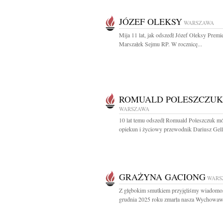
JÓZEF OLEKSY
WARSZAWA
Mija 11 lat, jak odszedł Józef Oleksy Premi
Marszałek Sejmu RP. W rocznicę...
ROMUALD POLESZCZUK
WARSZAWA
10 lat temu odszedł Romuald Poleszczuk mó
opiekun i życiowy przewodnik Dariusz Gell
GRAŻYNA GACIONG
WARS
Z głębokim smutkiem przyjęliśmy wiadomoś
grudnia 2025 roku zmarła nasza Wychowawc