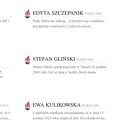
EDYTA SZCZEPANIK
WARSZAWA
er RP i
Ślady dobra nie znikają... Z przykrością i smutkiem
przyjęliśmy wiadomość o odejściu naszej...
STEFAN GLIŃSKI
WARSZAWA
Stefan Gliński zginął tragicznie w Tatrach 30 grudnia
j
2009 roku Jest ze mną w każdej chwili mama
er
EWA KULIKOWSKA
ZAWA
WARSZAWA
ć, że 9
Z głębokim smutkiem zawiadamiamy że w dniu 15
zyni,...
grudnia 2025 roku zmarła dr hab. Ewa Kulikowska...