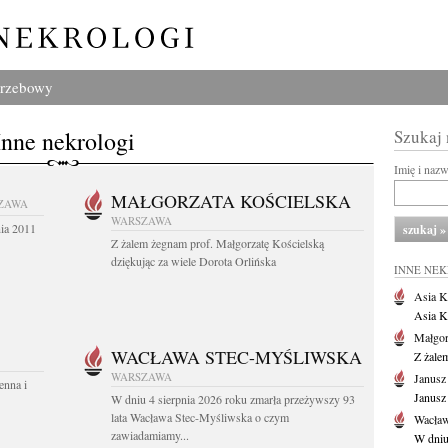
grzebowy
Inne nekrologi
Szukaj
Imię i naz
MAŁGORZATA KOŚCIELSKA
ZAWA
WARSZAWA
nia 2011
Z żalem żegnam prof. Małgorzatę Kościelską
dziękując za wiele Dorota Orlińska
INNE NE
Asia K
Asia K
Małgor
WACŁAWA STEC-MYŚLIWSKA
Z żale
WARSZAWA
Janusz
enna i
Janusz
W dniu 4 sierpnia 2026 roku zmarła przeżywszy 93
lata Wacława Stec-Myśliwska o czym
Wacław
zawiadamiamy...
W dniu