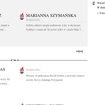
Witold
W dniu 
+ więc
Z
MARIANNA SZYMAŃSKA
WARSZAWA
t zmarł w
Gdyby miłość mogła uzdrawiać a łzy wskrzeszać
at...
byłabyś z nami ale Ty jesteś tylko w snach Mija 7...
więcej
AS
WARSZAWA
Wyrazy współczucia dla Eli Dubel z powodu śmierci
żywszy 88
siostry Krysi składają Przyjaciele
znicę...