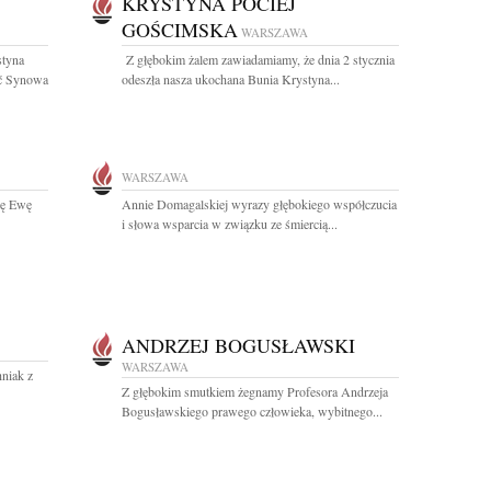
KRYSTYNA POCIEJ
GOŚCIMSKA
WARSZAWA
styna
Z głębokim żalem zawiadamiamy, że dnia 2 stycznia
ać Synowa
odeszła nasza ukochana Bunia Krystyna...
WARSZAWA
kę Ewę
Annie Domagalskiej wyrazy głębokiego współczucia
i słowa wsparcia w związku ze śmiercią...
ANDRZEJ BOGUSŁAWSKI
WARSZAWA
niak z
Z głębokim smutkiem żegnamy Profesora Andrzeja
Bogusławskiego prawego człowieka, wybitnego...