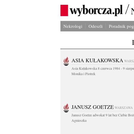
Nekrologi
Odeszli
Poradnik po
ASIA KUŁAKOWSKA
WARS
Asia Kułakowska 8 czerwca 1984 - 9 sierp
Monika i Piotrek
JANUSZ GOETZE
WARSZAWA
Janusz Goetze adwokat 9 lat bez Ciebie Boż
Agnieszka