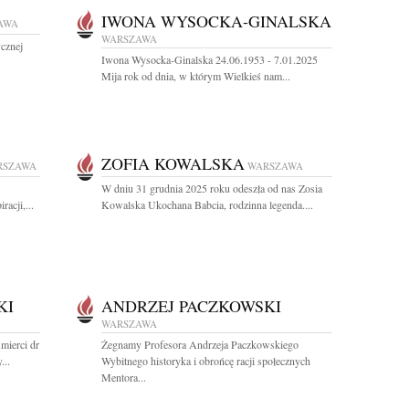
IWONA WYSOCKA-GINALSKA
AWA
WARSZAWA
ycznej
Iwona Wysocka-Ginalska 24.06.1953 - 7.01.2025
Mija rok od dnia, w którym Wielkieś nam...
ZOFIA KOWALSKA
RSZAWA
WARSZAWA
W dniu 31 grudnia 2025 roku odeszła od nas Zosia
acji,...
Kowalska Ukochana Babcia, rodzinna legenda....
KI
ANDRZEJ PACZKOWSKI
WARSZAWA
mierci dr
Żegnamy Profesora Andrzeja Paczkowskiego
...
Wybitnego historyka i obrońcę racji społecznych
Mentora...