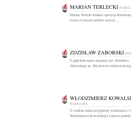
MARIAN TERLECKI
WARSZ
Marian Terlecki działacz opozycji demokrat
twórca wolnych mediów reżyser,...
ZDZISŁAW ZABORSKI
WA
Z głębokim żalem żegnamy por. Zdzisława
Zaborskiego ps. Błyskawica żołnierza konspir
WŁODZIMIERZ KOWALS
WARSZAWA
Z wielkim żalem przyjęliśmy wiadomość o ś
Włodzimierza Kowalskiego Lekarza pediatry