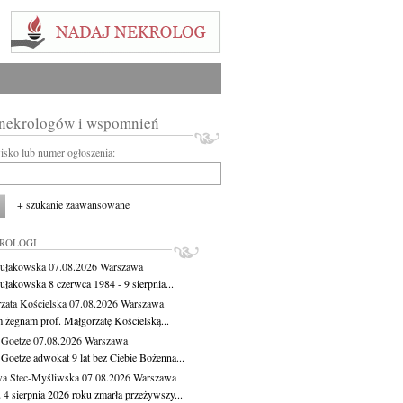
 nekrologów i wspomnień
wisko lub numer ogłoszenia:
+ szukanie zaawansowane
KROLOGI
ułakowska
07.08.2026
Warszawa
ułakowska 8 czerwca 1984 - 9 sierpnia...
zata Kościelska
07.08.2026
Warszawa
m żegnam prof. Małgorzatę Kościelską...
 Goetze
07.08.2026
Warszawa
 Goetze adwokat 9 lat bez Ciebie Bożenna...
a Stec-Myśliwska
07.08.2026
Warszawa
 4 sierpnia 2026 roku zmarła przeżywszy...