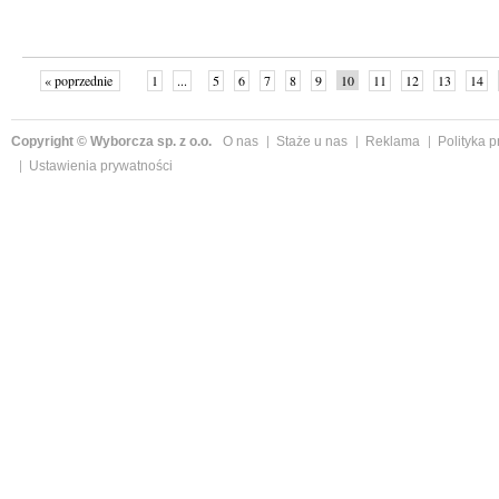
« poprzednie
1
...
5
6
7
8
9
10
11
12
13
14
Copyright © Wyborcza sp. z o.o.
O nas
Staże u nas
Reklama
Polityka 
Ustawienia prywatności