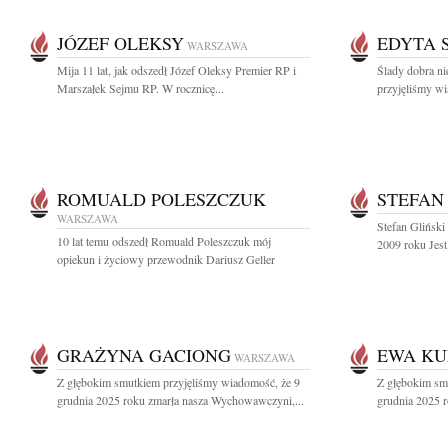
JÓZEF OLEKSY
EDYTA 
WARSZAWA
Mija 11 lat, jak odszedł Józef Oleksy Premier RP i
Ślady dobra ni
Marszałek Sejmu RP. W rocznicę...
przyjęliśmy wi
ROMUALD POLESZCZUK
STEFAN
WARSZAWA
Stefan Gliński 
10 lat temu odszedł Romuald Poleszczuk mój
2009 roku Jes
opiekun i życiowy przewodnik Dariusz Geller
GRAŻYNA GACIONG
EWA KU
WARSZAWA
Z głębokim smutkiem przyjęliśmy wiadomość, że 9
Z głębokim sm
grudnia 2025 roku zmarła nasza Wychowawczyni,...
grudnia 2025 r