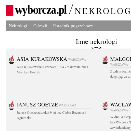
Nekrologi
Odeszli
Poradnik pogrzebowy
Inne nekrologi
ASIA KUŁAKOWSKA
MAŁGOR
WARSZAWA
WARSZAWA
Asia Kułakowska 8 czerwca 1984 - 9 sierpnia 2011
Z żalem żegnam
Monika i Piotrek
dziękując za w
JANUSZ GOETZE
WACŁAW
WARSZAWA
WARSZAWA
Janusz Goetze adwokat 9 lat bez Ciebie Bożenna i
W dniu 4 sier
Agnieszka
lata Wacława 
zawiadamiamy.