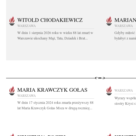
WITOLD CHODAKIEWICZ
MARIA
WARSZAWA
WARSZAWA
W dniu 1 sierpnia 2026 roku w wieku 88 lat zmarł w
Gdyby miłość 
Warszawie ukochany Mąż, Tata, Dziadek i Brat...
byłabyś z nami 
MARIA KRAWCZYK GOŁAS
WARSZAWA
WARSZAWA
Wyrazy współc
W dniu 17 stycznia 2024 roku zmarła przeżywszy 88
siostry Krysi s
lat Maria Krawczyk Gołas Msza w drugą rocznicę...