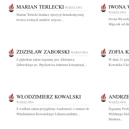
MARIAN TERLECKI
IWONA 
WARSZAWA
WARSZAWA
Marian Terlecki działacz opozycji demokratycznej
Iwona Wysocka
twórca wolnych mediów reżyser,...
Mija rok od dn
ZDZISŁAW ZABORSKI
ZOFIA 
WARSZAWA
Z głębokim żalem żegnamy por. Zdzisława
W dniu 31 grud
Zaborskiego ps. Błyskawica żołnierza konspiracji,...
Kowalska Ukoch
WŁODZIMIERZ KOWALSKI
ANDRZE
WARSZAWA
WARSZAWA
Z wielkim żalem przyjęliśmy wiadomość o śmierci dr
Żegnamy Profe
Włodzimierza Kowalskiego Lekarza pediatry...
Wybitnego hist
Mentora...