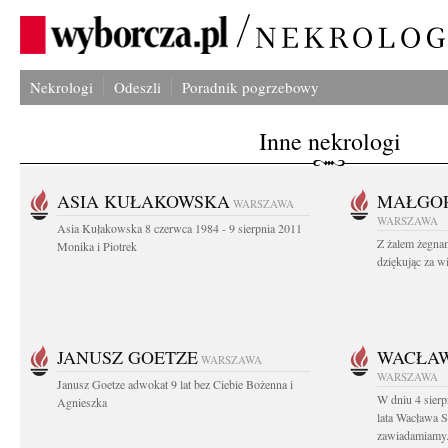
Nekrologi
Odeszli
Poradnik pogrzebowy
Inne nekrologi
ASIA KUŁAKOWSKA
MAŁGOR
WARSZAWA
WARSZAWA
Asia Kułakowska 8 czerwca 1984 - 9 sierpnia 2011
Z żalem żegnam
Monika i Piotrek
dziękując za w
JANUSZ GOETZE
WACŁAW
WARSZAWA
WARSZAWA
Janusz Goetze adwokat 9 lat bez Ciebie Bożenna i
W dniu 4 sier
Agnieszka
lata Wacława 
zawiadamiamy.