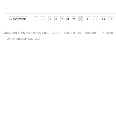
« poprzednie
1
...
5
6
7
8
9
10
11
12
13
14
Copyright © Wyborcza sp. z o.o.
O nas
Staże u nas
Reklama
Polityka 
Ustawienia prywatności