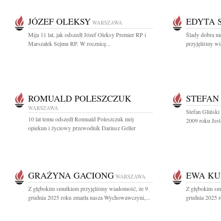
JÓZEF OLEKSY
EDYTA 
WARSZAWA
Mija 11 lat, jak odszedł Józef Oleksy Premier RP i
Ślady dobra ni
Marszałek Sejmu RP. W rocznicę...
przyjęliśmy wi
ROMUALD POLESZCZUK
STEFAN
WARSZAWA
Stefan Gliński 
10 lat temu odszedł Romuald Poleszczuk mój
2009 roku Jes
opiekun i życiowy przewodnik Dariusz Geller
GRAŻYNA GACIONG
EWA KU
WARSZAWA
Z głębokim smutkiem przyjęliśmy wiadomość, że 9
Z głębokim sm
grudnia 2025 roku zmarła nasza Wychowawczyni,...
grudnia 2025 r