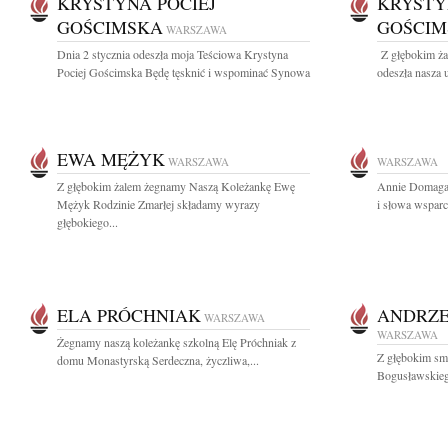
KRYSTYNA POCIEJ
KRYSTY
GOŚCIMSKA
GOŚCIM
WARSZAWA
Dnia 2 stycznia odeszła moja Teściowa Krystyna
Z głębokim ża
Pociej Gościmska Będę tęsknić i wspominać Synowa
odeszła nasza 
EWA MĘŻYK
WARSZAWA
WARSZAWA
Z głębokim żalem żegnamy Naszą Koleżankę Ewę
Annie Domagal
Mężyk Rodzinie Zmarłej składamy wyrazy
i słowa wsparc
głębokiego...
ELA PRÓCHNIAK
ANDRZE
WARSZAWA
WARSZAWA
Żegnamy naszą koleżankę szkolną Elę Próchniak z
Z głębokim sm
domu Monastyrską Serdeczna, życzliwa,...
Bogusławskieg