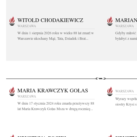
WITOLD CHODAKIEWICZ
MARIA
WARSZAWA
WARSZAWA
W dniu 1 sierpnia 2026 roku w wieku 88 lat zmarł w
Gdyby miłość 
Warszawie ukochany Mąż, Tata, Dziadek i Brat...
byłabyś z nami 
MARIA KRAWCZYK GOŁAS
WARSZAWA
WARSZAWA
Wyrazy współc
W dniu 17 stycznia 2024 roku zmarła przeżywszy 88
siostry Krysi s
lat Maria Krawczyk Gołas Msza w drugą rocznicę...