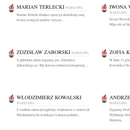
MARIAN TERLECKI
IWONA 
WARSZAWA
WARSZAWA
Marian Terlecki działacz opozycji demokratycznej
Iwona Wysocka
twórca wolnych mediów reżyser,...
Mija rok od dn
ZDZISŁAW ZABORSKI
ZOFIA 
WARSZAWA
Z głębokim żalem żegnamy por. Zdzisława
W dniu 31 grud
Zaborskiego ps. Błyskawica żołnierza konspiracji,...
Kowalska Ukoch
WŁODZIMIERZ KOWALSKI
ANDRZE
WARSZAWA
WARSZAWA
Z wielkim żalem przyjęliśmy wiadomość o śmierci dr
Żegnamy Profe
Włodzimierza Kowalskiego Lekarza pediatry...
Wybitnego hist
Mentora...