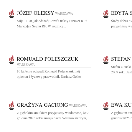
JÓZEF OLEKSY
EDYTA 
WARSZAWA
Mija 11 lat, jak odszedł Józef Oleksy Premier RP i
Ślady dobra ni
Marszałek Sejmu RP. W rocznicę...
przyjęliśmy wi
ROMUALD POLESZCZUK
STEFAN
WARSZAWA
Stefan Gliński 
10 lat temu odszedł Romuald Poleszczuk mój
2009 roku Jes
opiekun i życiowy przewodnik Dariusz Geller
GRAŻYNA GACIONG
EWA KU
WARSZAWA
Z głębokim smutkiem przyjęliśmy wiadomość, że 9
Z głębokim sm
grudnia 2025 roku zmarła nasza Wychowawczyni,...
grudnia 2025 r