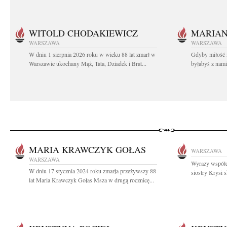
WITOLD CHODAKIEWICZ
MARIA
WARSZAWA
WARSZAWA
W dniu 1 sierpnia 2026 roku w wieku 88 lat zmarł w
Gdyby miłość 
Warszawie ukochany Mąż, Tata, Dziadek i Brat...
byłabyś z nami 
MARIA KRAWCZYK GOŁAS
WARSZAWA
WARSZAWA
Wyrazy współc
W dniu 17 stycznia 2024 roku zmarła przeżywszy 88
siostry Krysi s
lat Maria Krawczyk Gołas Msza w drugą rocznicę...