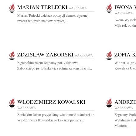
MARIAN TERLECKI
IWONA 
WARSZAWA
WARSZAWA
Marian Terlecki działacz opozycji demokratycznej
Iwona Wysocka
twórca wolnych mediów reżyser,...
Mija rok od dn
ZDZISŁAW ZABORSKI
ZOFIA 
WARSZAWA
Z głębokim żalem żegnamy por. Zdzisława
W dniu 31 grud
Zaborskiego ps. Błyskawica żołnierza konspiracji,...
Kowalska Ukoch
WŁODZIMIERZ KOWALSKI
ANDRZE
WARSZAWA
WARSZAWA
Z wielkim żalem przyjęliśmy wiadomość o śmierci dr
Żegnamy Profe
Włodzimierza Kowalskiego Lekarza pediatry...
Wybitnego hist
Mentora...