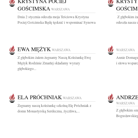
KRYSTYNA POCIEJ
KRYSTY
GOŚCIMSKA
GOŚCIM
WARSZAWA
Dnia 2 stycznia odeszła moja Teściowa Krystyna
Z głębokim ża
Pociej Gościmska Będę tęsknić i wspominać Synowa
odeszła nasza 
EWA MĘŻYK
WARSZAWA
WARSZAWA
Z głębokim żalem żegnamy Naszą Koleżankę Ewę
Annie Domagal
Mężyk Rodzinie Zmarłej składamy wyrazy
i słowa wsparc
głębokiego...
ELA PRÓCHNIAK
ANDRZE
WARSZAWA
WARSZAWA
Żegnamy naszą koleżankę szkolną Elę Próchniak z
Z głębokim sm
domu Monastyrską Serdeczna, życzliwa,...
Bogusławskieg