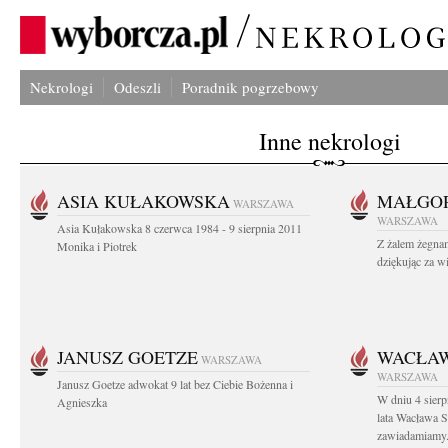
Nekrologi
Odeszli
Poradnik pogrzebowy
Inne nekrologi
ASIA KUŁAKOWSKA
MAŁGOR
WARSZAWA
WARSZAWA
Asia Kułakowska 8 czerwca 1984 - 9 sierpnia 2011
Z żalem żegnam
Monika i Piotrek
dziękując za w
JANUSZ GOETZE
WACŁAW
WARSZAWA
WARSZAWA
Janusz Goetze adwokat 9 lat bez Ciebie Bożenna i
W dniu 4 sier
Agnieszka
lata Wacława 
zawiadamiamy.