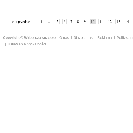
« poprzednie
1
...
5
6
7
8
9
10
11
12
13
14
Copyright © Wyborcza sp. z o.o.
O nas
Staże u nas
Reklama
Polityka 
Ustawienia prywatności