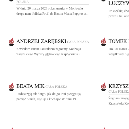
POLSKA
ŁUCZY
W dniu 29 marca 2023 roku zmarła w Montrealu
Po ciężkiej cho
droga nam i bliska Prof. dr Hanna Maria Pappius z...
przez 8 lat, o
ANDRZEJ ZARĘBSKI
TOMEK 
CAŁA POLSKA
Z wielkim żalem i smutkiem żegnamy Andrzeja
Dn. 20 marca 
Zarębskiego Wyrazy głębokiego współczucia i...
wyjątkowy o gł
BEATA MIK
KRZYSZ
CAŁA POLSKA
CAŁA POLSK
Ludzie żyją tak długo, jak długo inni pielęgnują
Żegnam mojego 
pamięć o nich, myśląc i kochając W dniu 19...
Krzysztofa Ko