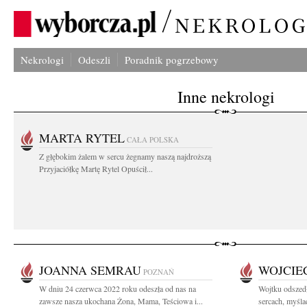
Nekrologi
Odeszli
Poradnik pogrzebowy
Inne nekrologi
MARTA RYTEL
CAŁA POLSKA
Z głębokim żalem w sercu żegnamy naszą najdroższą
Przyjaciółkę Martę Rytel Opuścił...
JOANNA SEMRAU
WOJCIE
POZNAŃ
W dniu 24 czerwca 2022 roku odeszła od nas na
Wojtku odszedł
zawsze nasza ukochana Żona, Mama, Teściowa i...
sercach, myśla