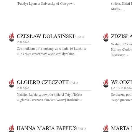
(Paddy) Lyons z University of Glasgow...
święta, Dzień 
Mamy....
CZESŁAW DOLASIŃSKI
ZDZISŁ
CAŁA
POLSKA
W dniu 12 kwi
Ze smutkiem informujemy, że w dniu 16 kwietnia
Klimek Czołowy
2023 roku zmarł były wieloletni dyrektor...
Wielkiego...
OLGIERD CZECZOTT
WŁODZI
CAŁA
POLSKA
CAŁA POLSK
Natalio, Rafale, z powodu śmierci Taty i Teścia
Serdeczne pod
Olgierda Czeczotta składam Waszej Rodzinie...
Współpracowni
HANNA MARIA PAPPIUS
MARTA 
CAŁA