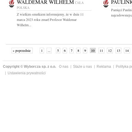
WALDEMAR WILHELM
PAULIN
CAŁA
POLSKA
Pamięci Paulin
Z wielkim smutkiem informujemy, że w dniu 11
najcudowniejsz
marca 2023 roku zmarł Profesor Waldemar
Wilhelm...
« poprzednie
1
...
5
6
7
8
9
10
11
12
13
14
Copyright © Wyborcza sp. z o.o.
O nas
Staże u nas
Reklama
Polityka 
Ustawienia prywatności