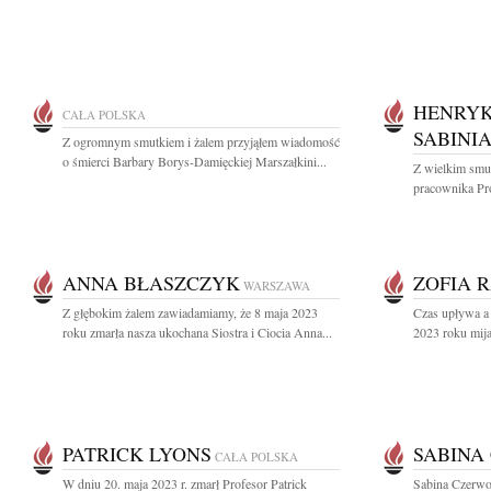
HENRYK
CAŁA POLSKA
SABINI
Z ogromnym smutkiem i żalem przyjąłem wiadomość
o śmierci Barbary Borys-Damięckiej Marszałkini...
Z wielkim smu
pracownika Pro
ANNA BŁASZCZYK
ZOFIA 
WARSZAWA
Z głębokim żalem zawiadamiamy, że 8 maja 2023
Czas upływa a
roku zmarła nasza ukochana Siostra i Ciocia Anna...
2023 roku mija
PATRICK LYONS
SABINA
CAŁA POLSKA
W dniu 20. maja 2023 r. zmarł Profesor Patrick
Sabina Czerwo