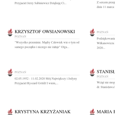
Z sercem prze
Przyjaciel Jerzy Sabiniewicz Dziękuję Ci...
dniu 11 marca 2
KRZYSZTOF OWSIANOWSKI
POZNAŃ
POZNAŃ
Podziękowanie
"Wszystko przeminie. Mądry Człowiek wie o tym od
Wilkanowicza 
samego początku i niczego nie żałuje" Olga...
2020...
STANIS
POZNAŃ
POZNAŃ
02.05.1952 - 11.02.2020 Mój Największy i Jedyny
Wciąż nie mogę
Przyjaciel Ryszard Góźdź I wiem,...
dr. Stanisława
KRYSTYNA KRZYŻANIAK
MARIA 