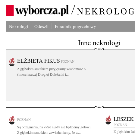
Nekrologi
Odeszli
Poradnik pogrzebowy
Inne nekrologi
ELŻBIETA FIKUS
POZNAŃ
Z głębokim smutkiem przyjęliśmy wiadomość o
śmierci naszej Drogiej Koleżanki i...
LESZEK
POZNAŃ
POZNAŃ
Są pożegnania, na które nigdy nie będziemy gotowi.
Z głębokim ża
Z głębokim smutkiem zawiadamiamy, że w...