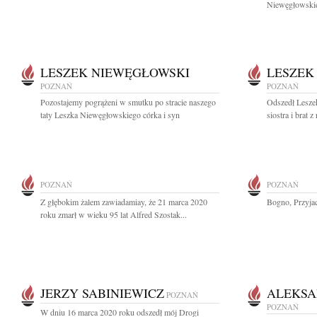
Niewęgłowskie
LESZEK NIEWĘGŁOWSKI
LESZEK
POZNAŃ
POZNAŃ
Pozostajemy pogrążeni w smutku po stracie naszego
Odszedł Leszek
taty Leszka Niewęgłowskiego córka i syn
siostra i brat z
POZNAŃ
POZNAŃ
Z głębokim żalem zawiadamiay, że 21 marca 2020
Bogno, Przyjac
roku zmarł w wieku 95 lat Alfred Szostak...
JERZY SABINIEWICZ
ALEKSA
POZNAŃ
POZNAŃ
W dniu 16 marca 2020 roku odszedł mój Drogi