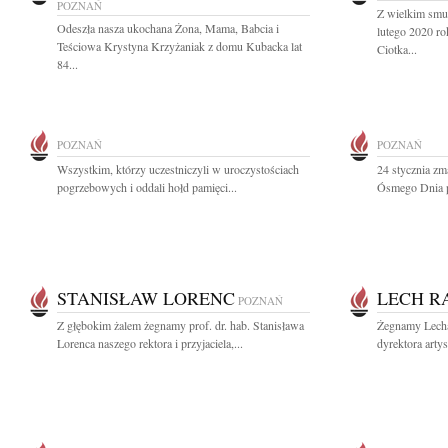
POZNAŃ
Z wielkim smu
Odeszła nasza ukochana Żona, Mama, Babcia i
lutego 2020 ro
Teściowa Krystyna Krzyżaniak z domu Kubacka lat
Ciotka...
84...
POZNAŃ
POZNAŃ
Wszystkim, którzy uczestniczyli w uroczystościach
24 stycznia zm
pogrzebowych i oddali hołd pamięci...
Ósmego Dnia pr
STANISŁAW LORENC
LECH R
POZNAŃ
Z głębokim żalem żegnamy prof. dr. hab. Stanisława
Żegnamy Lecha 
Lorenca naszego rektora i przyjaciela,...
dyrektora arty