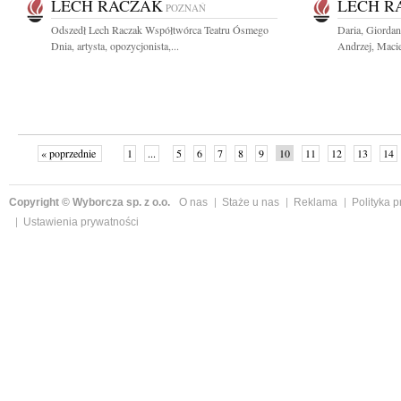
LECH RACZAK
LECH R
POZNAŃ
Odszedł Lech Raczak Współtwórca Teatru Ósmego
Daria, Giordan
Dnia, artysta, opozycjonista,...
Andrzej, Maciej
« poprzednie
1
...
5
6
7
8
9
10
11
12
13
14
Copyright © Wyborcza sp. z o.o.
O nas
Staże u nas
Reklama
Polityka 
Ustawienia prywatności