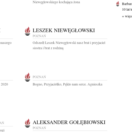
Niewęgłowskiego kochająca żona
Barbar
10 lat 
+ więc
I
LESZEK NIEWĘGŁOWSKI
POZNAŃ
 naszego
Odszedł Leszek Niewęgłowski nasz brat i przyjaciel
siostra i brat z rodziną
POZNAŃ
a 2020
Bogno, Przyjaciółko, Pękło nam serce. Agnieszka
ALEKSANDER GOŁĘBIOWSKI
AŃ
POZNAŃ
ogi