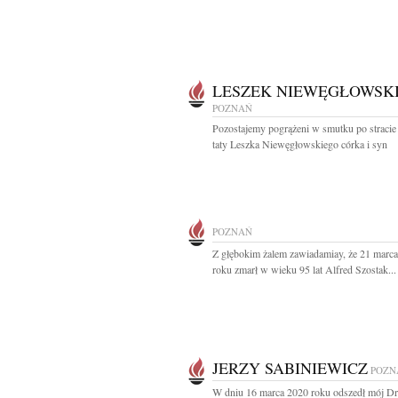
LESZEK NIEWĘGŁOWSK
POZNAŃ
Pozostajemy pogrążeni w smutku po stracie
taty Leszka Niewęgłowskiego córka i syn
POZNAŃ
Z głębokim żalem zawiadamiay, że 21 marc
roku zmarł w wieku 95 lat Alfred Szostak...
JERZY SABINIEWICZ
POZN
W dniu 16 marca 2020 roku odszedł mój Dr