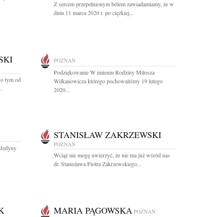
Z sercem przepełnionym bólem zawiadamiamy, że w
dniu 11 marca 2020 r. po ciężkiej...
SKI
POZNAŃ
Podziękowanie W imieniu Rodziny Miłosza
 o tym od
Wilkanowicza którego pochowaliśmy 19 lutego
.
2020...
STANISŁAW ZAKRZEWSKI
POZNAŃ
 Jedyny
Wciąż nie mogę uwierzyć, że nie ma już wśród nas
dr. Stanisława Piotra Zakrzewskiego...
K
MARIA PĄGOWSKA
POZNAŃ