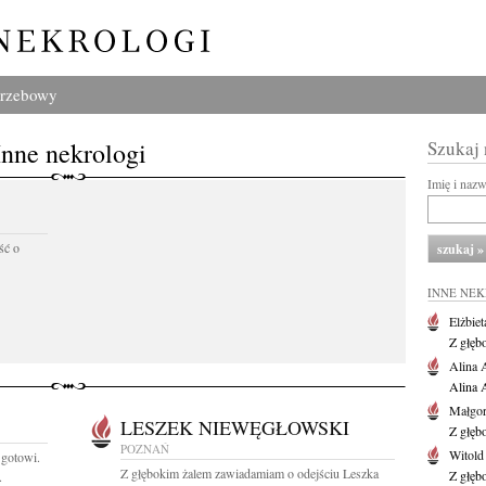
grzebowy
Inne nekrologi
Szukaj
Imię i naz
ść o
INNE NE
Elżbiet
Z głęb
Alina 
Alina 
Małgor
LESZEK NIEWĘGŁOWSKI
Z głęb
POZNAŃ
Witold
 gotowi.
Z głębokim żalem zawiadamiam o odejściu Leszka
Z głęb
.