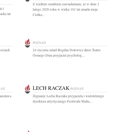
Z wielkim smutkiem zawiadamiam, że w dniu 2
a i
lutego 2020 roku w wieku 101 lat zmarła moja
cka lat
Ciotka...
POZNAŃ
ościach
24 stycznia zmarł Bogdan Dołowicz aktor Teatru
Ósmego Dnia przyjaciel psycholog,...
LECH RACZAK
NAŃ
POZNAŃ
anisława
Żegnamy Lecha Raczaka przyjaciela i wieloletniego
dyrektora artystycznego Festiwalu Malta,...