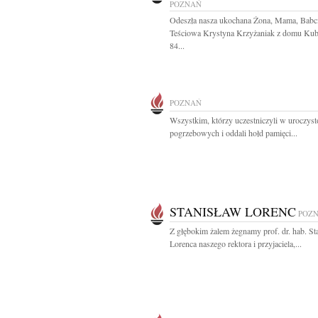
POZNAŃ
Odeszła nasza ukochana Żona, Mama, Babci
Teściowa Krystyna Krzyżaniak z domu Kuba
84...
POZNAŃ
Wszystkim, którzy uczestniczyli w uroczyst
pogrzebowych i oddali hołd pamięci...
STANISŁAW LORENC
POZ
Z głębokim żalem żegnamy prof. dr. hab. St
Lorenca naszego rektora i przyjaciela,...