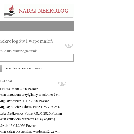
 nekrologów i wspomnień
wisko lub numer ogłoszenia:
+ szukanie zaawansowane
KROLOGI
a Fikus
05.08.2026
Poznań
okim smutkiem przyjęliśmy wiadomość o...
Augustynowicz
03.07.2026
Poznań
Augustynowicz z domu Hinz (1979-2024)...
zata Oleśkowicz-Popiel
08.06.2026
Poznań
okim smutkiem żegnamy naszą wybitną...
 Szulc
13.05.2026
Poznań
okim żalem przyjęliśmy wiadomość, że w...