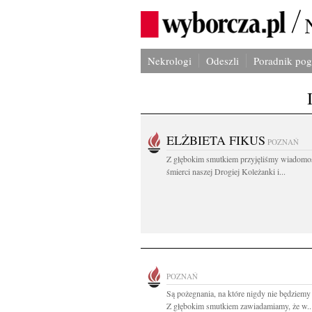
Nekrologi
Odeszli
Poradnik po
ELŻBIETA FIKUS
POZNAŃ
Z głębokim smutkiem przyjęliśmy wiadomo
śmierci naszej Drogiej Koleżanki i...
POZNAŃ
Są pożegnania, na które nigdy nie będziemy
Z głębokim smutkiem zawiadamiamy, że w..