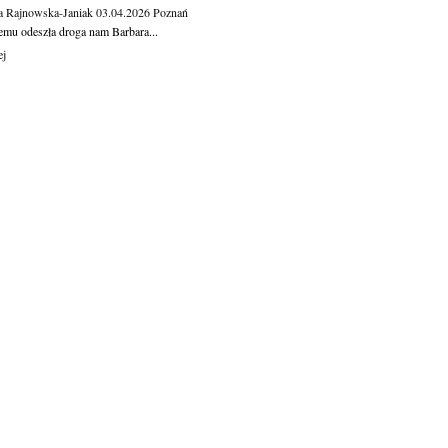
a Rajnowska-Janiak
03.04.2026
Poznań
temu odeszła droga nam Barbara...
ej