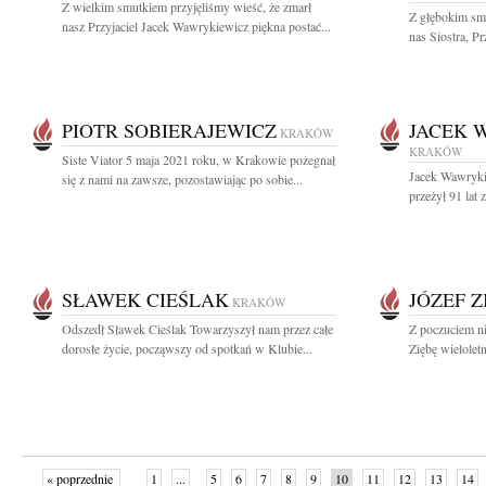
Z wielkim smutkiem przyjęliśmy wieść, że zmarł
Z głębokim sm
nasz Przyjaciel Jacek Wawrykiewicz piękna postać...
nas Siostra, Pr
PIOTR SOBIERAJEWICZ
JACEK 
KRAKÓW
KRAKÓW
Siste Viator 5 maja 2021 roku, w Krakowie pożegnał
Jacek Wawryki
się z nami na zawsze, pozostawiając po sobie...
przeżył 91 lat
SŁAWEK CIEŚLAK
JÓZEF Z
KRAKÓW
Odszedł Sławek Cieślak Towarzyszył nam przez całe
Z poczuciem n
dorosłe życie, począwszy od spotkań w Klubie...
Ziębę wielolet
« poprzednie
1
...
5
6
7
8
9
10
11
12
13
14