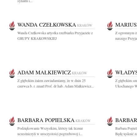
synami i...
WANDA CZEŁKOWSKA
MARIUS
KRAKÓW
Wanda Czełkowska artystka rzeźbiarka Przyjaciele z
Z ogromnym ż
GRUPY KRAKOWSKIEJ
naszego Przyjac
ADAM MAŁKIEWICZ
WŁADY
KRAKÓW
Z głębokim żalem zawiadamiamy, że w dniu 25
Z głębokim sm
czerwca b. r. zmarł Prof. dr hab. Adam Małkiewicz...
Ukochanego Wu
BARBARA POPIELSKA
BARBAR
KRAKÓW
Podziękowanie Wszystkim, którzy tak licznie
Barbara Popiel
uczestniczyli w uroczystości pogrzebowej i...
Będę tęsknić z