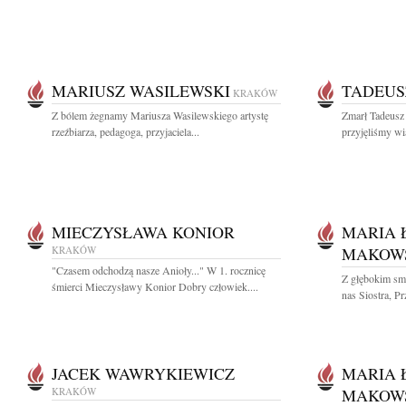
MARIUSZ WASILEWSKI
TADEUS
KRAKÓW
Z bólem żegnamy Mariusza Wasilewskiego artystę
Zmarł Tadeusz
rzeźbiarza, pedagoga, przyjaciela...
przyjęliśmy wi
MIECZYSŁAWA KONIOR
MARIA 
KRAKÓW
MAKOW
"Czasem odchodzą nasze Anioły..." W 1. rocznicę
Z głębokim sm
śmierci Mieczysławy Konior Dobry człowiek....
nas Siostra, Pr
JACEK WAWRYKIEWICZ
MARIA 
KRAKÓW
MAKOW