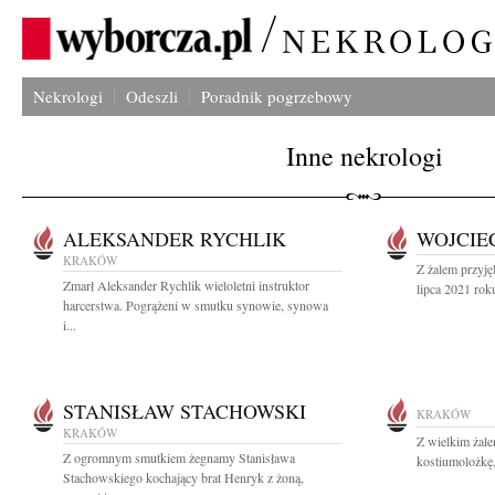
Nekrologi
Odeszli
Poradnik pogrzebowy
Inne nekrologi
ALEKSANDER RYCHLIK
WOJCIE
KRAKÓW
Z żalem przyję
Zmarł Aleksander Rychlik wieloletni instruktor
lipca 2021 rok
harcerstwa. Pogrążeni w smutku synowie, synowa
i...
STANISŁAW STACHOWSKI
KRAKÓW
KRAKÓW
Z wielkim żal
Z ogromnym smutkiem żegnamy Stanisława
kostiumolożkę
Stachowskiego kochający brat Henryk z żoną,