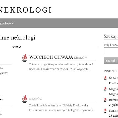
grzebowy
Inne nekrologi
Szukaj
Imię i naz
WOJCIECH CHWAJA
KRAKÓW
Z żalem przyjęliśmy wiadomość o tym, że w dniu 2
tor
lipca 2021 roku zmarł w wieku 87 lat Wojciech...
INNE NE
synowa
03.08
Dla Ba
Magdal
Magdal
I
KRAKÓW
Barbar
Z głęb
Z wielkim żalem żegnamy Elżbietę Dyakowską
a
kostiumolożkę, mamę naszych kolegów Szymona i...
Stanis
ą,
23 cze