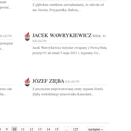
zmarł
Z głębokim smutkiem zawiadamiamy, że odeszła od
postać...
nas Siostra, Przyjaciółka, Babcia,...
JACEK WAWRYKIEWICZ
KRAKÓW
WIEK: 91
KRAKÓW
 pożegnał
Jacek Wawrykiewicz inżynier związany z Nową Hutą
...
przeżył 91 lat zmarł 5 maja 2021 r. żegnamy Go...
JÓZEF ZIĘBA
KRAKÓW
rzez całe
Z poczuciem niepowetowanej straty żegnam Józefa
ie...
Ziębę wieloletniego pracownika Kancelarii...
8
9
10
11
12
13
14
15
...
125
następne »