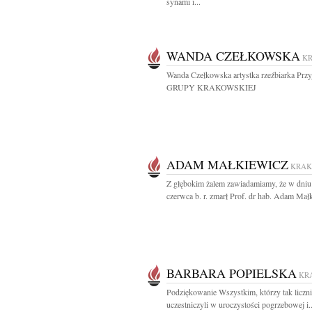
synami i...
WANDA CZEŁKOWSKA
K
Wanda Czełkowska artystka rzeźbiarka Przyj
GRUPY KRAKOWSKIEJ
ADAM MAŁKIEWICZ
KRA
Z głębokim żalem zawiadamiamy, że w dniu
czerwca b. r. zmarł Prof. dr hab. Adam Małk
BARBARA POPIELSKA
KR
Podziękowanie Wszystkim, którzy tak liczn
uczestniczyli w uroczystości pogrzebowej i..