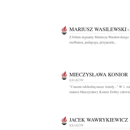
MARIUSZ WASILEWSKI
K
Z bólem żegnamy Mariusza Wasilewskiego a
rzeźbiarza, pedagoga, przyjaciela...
MIECZYSŁAWA KONIOR
KRAKÓW
"Czasem odchodzą nasze Anioły..." W 1. ro
śmierci Mieczysławy Konior Dobry człowiek
JACEK WAWRYKIEWICZ
KRAKÓW