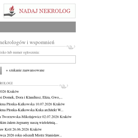
 nekrologów i wspomnień
wisko lub numer ogłoszenia:
+ szukanie zaawansowane
KROLOGI
.2026
Kraków
si Domek, Dora i Klaudiusz, Eliza, Gwo,...
ena Płonka-Kalkowska
10.07.2026
Kraków
ena Płonka-Kalkowska Kuka architekt W...
a Tworzewska-Mikołajewicz
02.07.2026
Kraków
okim żalem żegnamy naszą wieloletnią...
ław Król
26.06.2026
Kraków
rwca 2026 roku odszedł Mistrz Stanisław...