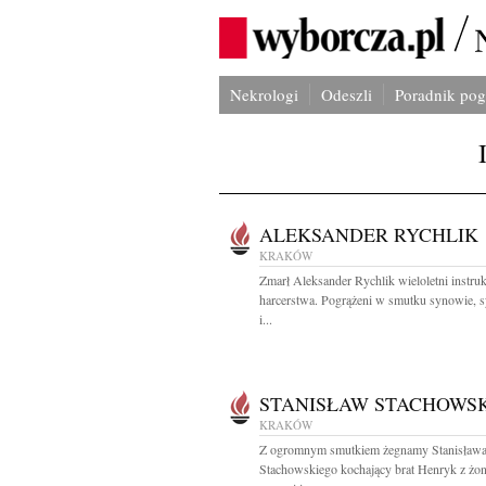
Nekrologi
Odeszli
Poradnik po
ALEKSANDER RYCHLIK
KRAKÓW
Zmarł Aleksander Rychlik wieloletni instruk
harcerstwa. Pogrążeni w smutku synowie, 
i...
STANISŁAW STACHOWSK
KRAKÓW
Z ogromnym smutkiem żegnamy Stanisław
Stachowskiego kochający brat Henryk z żon