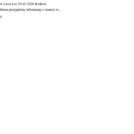
aw Lesia Leś
29.05.2026
Kraków
kiem przyjęliśmy informację o śmierci w...
ej