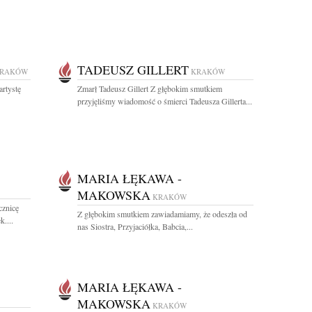
TADEUSZ GILLERT
RAKÓW
KRAKÓW
rtystę
Zmarł Tadeusz Gillert Z głębokim smutkiem
przyjęliśmy wiadomość o śmierci Tadeusza Gillerta...
MARIA ŁĘKAWA -
MAKOWSKA
KRAKÓW
cznicę
Z głębokim smutkiem zawiadamiamy, że odeszła od
....
nas Siostra, Przyjaciółka, Babcia,...
MARIA ŁĘKAWA -
MAKOWSKA
KRAKÓW