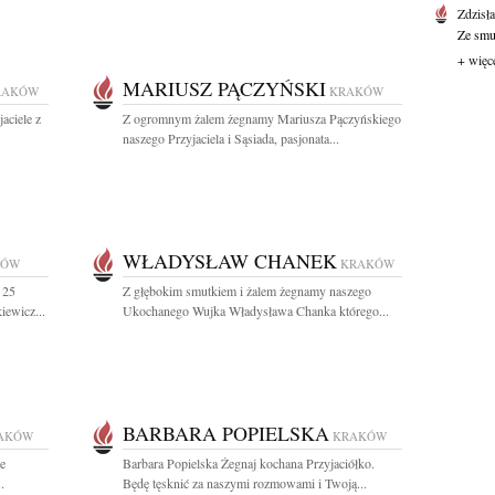
Zdzisł
Ze smut
+ więc
MARIUSZ PĄCZYŃSKI
RAKÓW
KRAKÓW
aciele z
Z ogromnym żalem żegnamy Mariusza Pączyńskiego
naszego Przyjaciela i Sąsiada, pasjonata...
WŁADYSŁAW CHANEK
KÓW
KRAKÓW
 25
Z głębokim smutkiem i żalem żegnamy naszego
iewicz...
Ukochanego Wujka Władysława Chanka którego...
BARBARA POPIELSKA
AKÓW
KRAKÓW
ie
Barbara Popielska Żegnaj kochana Przyjaciółko.
.
Będę tęsknić za naszymi rozmowami i Twoją...