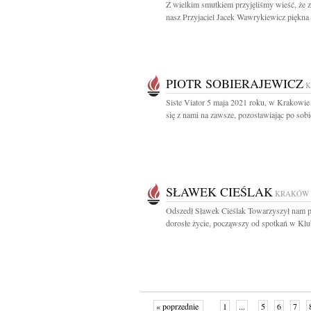
Z wielkim smutkiem przyjęliśmy wieść, że 
nasz Przyjaciel Jacek Wawrykiewicz piękna 
PIOTR SOBIERAJEWICZ
Siste Viator 5 maja 2021 roku, w Krakowie
się z nami na zawsze, pozostawiając po sobie
SŁAWEK CIEŚLAK
KRAKÓW
Odszedł Sławek Cieślak Towarzyszył nam p
dorosłe życie, począwszy od spotkań w Klub
« poprzednie
1
...
5
6
7