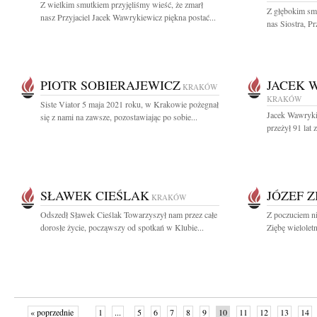
Z wielkim smutkiem przyjęliśmy wieść, że zmarł
Z głębokim sm
nasz Przyjaciel Jacek Wawrykiewicz piękna postać...
nas Siostra, Pr
PIOTR SOBIERAJEWICZ
JACEK 
KRAKÓW
KRAKÓW
Siste Viator 5 maja 2021 roku, w Krakowie pożegnał
Jacek Wawryki
się z nami na zawsze, pozostawiając po sobie...
przeżył 91 lat
SŁAWEK CIEŚLAK
JÓZEF Z
KRAKÓW
Odszedł Sławek Cieślak Towarzyszył nam przez całe
Z poczuciem n
dorosłe życie, począwszy od spotkań w Klubie...
Ziębę wielolet
« poprzednie
1
...
5
6
7
8
9
10
11
12
13
14