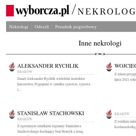
Nekrologi
Odeszli
Poradnik pogrzebowy
Inne nekrologi
ALEKSANDER RYCHLIK
WOJCIE
KRAKÓW
Z żalem przyję
Zmarł Aleksander Rychlik wieloletni instruktor
lipca 2021 rok
harcerstwa. Pogrążeni w smutku synowie, synowa
i...
STANISŁAW STACHOWSKI
KRAKÓW
KRAKÓW
Z wielkim żal
Z ogromnym smutkiem żegnamy Stanisława
kostiumolożkę
Stachowskiego kochający brat Henryk z żoną,