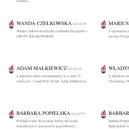
synami i...
WANDA CZEŁKOWSKA
MARIUS
KRAKÓW
Wanda Czełkowska artystka rzeźbiarka Przyjaciele z
Z ogromnym ż
GRUPY KRAKOWSKIEJ
naszego Przyjac
ADAM MAŁKIEWICZ
WŁADY
KRAKÓW
Z głębokim żalem zawiadamiamy, że w dniu 25
Z głębokim sm
czerwca b. r. zmarł Prof. dr hab. Adam Małkiewicz...
Ukochanego Wu
BARBARA POPIELSKA
BARBAR
KRAKÓW
Podziękowanie Wszystkim, którzy tak licznie
Barbara Popiel
uczestniczyli w uroczystości pogrzebowej i...
Będę tęsknić z