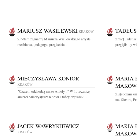
MARIUSZ WASILEWSKI
TADEUS
KRAKÓW
Z bólem żegnamy Mariusza Wasilewskiego artystę
Zmarł Tadeusz
rzeźbiarza, pedagoga, przyjaciela...
przyjęliśmy wi
MIECZYSŁAWA KONIOR
MARIA 
KRAKÓW
MAKOW
"Czasem odchodzą nasze Anioły..." W 1. rocznicę
Z głębokim sm
śmierci Mieczysławy Konior Dobry człowiek....
nas Siostra, Pr
JACEK WAWRYKIEWICZ
MARIA 
KRAKÓW
MAKOW