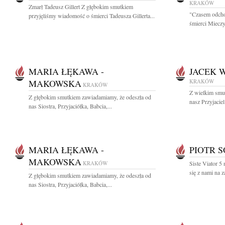
KRAKÓW
Zmarł Tadeusz Gillert Z głębokim smutkiem
"Czasem odchod
przyjęliśmy wiadomość o śmierci Tadeusza Gillerta...
śmierci Mieczy
MARIA ŁĘKAWA -
JACEK 
MAKOWSKA
KRAKÓW
KRAKÓW
Z wielkim smut
Z głębokim smutkiem zawiadamiamy, że odeszła od
nasz Przyjacie
nas Siostra, Przyjaciółka, Babcia,...
MARIA ŁĘKAWA -
PIOTR 
MAKOWSKA
KRAKÓW
Siste Viator 5
się z nami na z
Z głębokim smutkiem zawiadamiamy, że odeszła od
nas Siostra, Przyjaciółka, Babcia,...