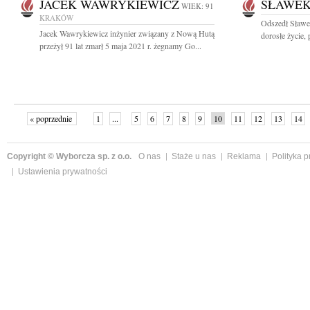
JACEK WAWRYKIEWICZ
SŁAWEK
WIEK: 91
KRAKÓW
Odszedł Sławe
Jacek Wawrykiewicz inżynier związany z Nową Hutą
dorosłe życie,
przeżył 91 lat zmarł 5 maja 2021 r. żegnamy Go...
« poprzednie
1
...
5
6
7
8
9
10
11
12
13
14
Copyright © Wyborcza sp. z o.o.
O nas
Staże u nas
Reklama
Polityka 
Ustawienia prywatności