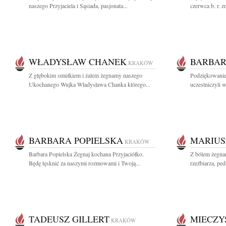
naszego Przyjaciela i Sąsiada, pasjonata...
czerwca b. r. 
WŁADYSŁAW CHANEK
BARBAR
KRAKÓW
Z głębokim smutkiem i żalem żegnamy naszego
Podziękowanie 
Ukochanego Wujka Władysława Chanka którego...
uczestniczyli w
BARBARA POPIELSKA
MARIUS
KRAKÓW
Barbara Popielska Żegnaj kochana Przyjaciółko.
Z bólem żegna
Będę tęsknić za naszymi rozmowami i Twoją...
rzeźbiarza, ped
TADEUSZ GILLERT
MIECZY
KRAKÓW