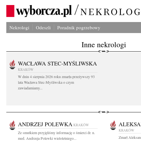
Nekrologi
Odeszli
Poradnik pogrzebowy
Inne nekrologi
WACŁAWA STEC-MYŚLIWSKA
KRAKÓW
W dniu 4 sierpnia 2026 roku zmarła przeżywszy 93
lata Wacława Stec-Myśliwska o czym
zawiadamiamy...
ANDRZEJ POLEWKA
ALEKSA
KRAKÓW
KRAKÓW
Ze smutkiem przyjęliśmy informację o śmierci dr. n.
Zmarł Aleksand
med. Andrzeja Polewki wieloletniego...