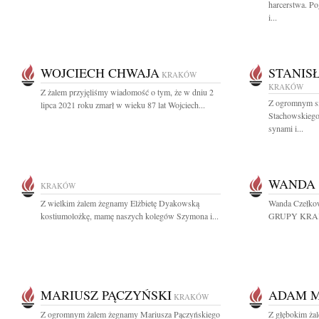
harcerstwa. P
i...
WOJCIECH CHWAJA
STANIS
KRAKÓW
KRAKÓW
Z żalem przyjęliśmy wiadomość o tym, że w dniu 2
Z ogromnym s
lipca 2021 roku zmarł w wieku 87 lat Wojciech...
Stachowskiego 
synami i...
WANDA
KRAKÓW
Z wielkim żalem żegnamy Elżbietę Dyakowską
Wanda Czełkows
kostiumolożkę, mamę naszych kolegów Szymona i...
GRUPY KRA
MARIUSZ PĄCZYŃSKI
ADAM M
KRAKÓW
Z ogromnym żalem żegnamy Mariusza Pączyńskiego
Z głębokim ża