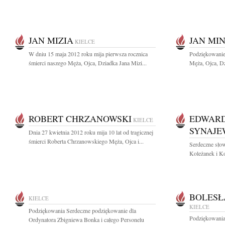
JAN MIZIA
JAN MI
KIELCE
W dniu 15 maja 2012 roku mija pierwsza rocznica
Podziękowanie
śmierci naszego Męża, Ojca, Dziadka Jana Mizi...
Męża, Ojca, Dz
ROBERT CHRZANOWSKI
EDWARD
KIELCE
SYNAJE
Dnia 27 kwietnia 2012 roku mija 10 lat od tragicznej
śmierci Roberta Chrzanowskiego Męża, Ojca i...
Serdeczne słow
Koleżanek i K
BOLESŁ
KIELCE
KIELCE
Podziękowania Serdeczne podziękowanie dla
Podziękowania
Ordynatora Zbigniewa Bonka i całego Personelu