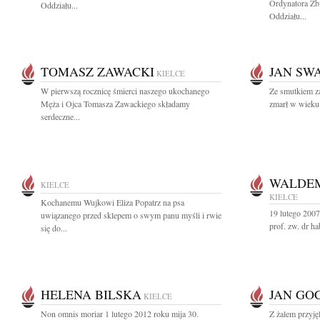
Ordynatora Zb
Oddziału...
Oddziału...
TOMASZ ZAWACKI
JAN SW
KIELCE
W pierwszą rocznicę śmierci naszego ukochanego
Ze smutkiem z
Męża i Ojca Tomasza Zawackiego składamy
zmarł w wieku 
serdeczne...
WALDEM
KIELCE
KIELCE
Kochanemu Wujkowi Eliza Popatrz na psa
19 lutego 200
uwiązanego przed sklepem o swym panu myśli i rwie
prof. zw. dr h
się do...
HELENA BILSKA
JAN GO
KIELCE
Non omnis moriar 1 lutego 2012 roku mija 30.
Z żalem przyję