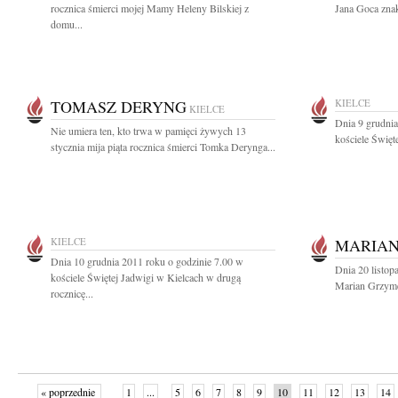
rocznica śmierci mojej Mamy Heleny Bilskiej z
Jana Goca znak
domu...
TOMASZ DERYNG
KIELCE
KIELCE
Dnia 9 grudnia
Nie umiera ten, kto trwa w pamięci żywych 13
kościele Święt
stycznia mija piąta rocznica śmierci Tomka Derynga...
KIELCE
MARIA
Dnia 10 grudnia 2011 roku o godzinie 7.00 w
Dnia 20 listop
kościele Świętej Jadwigi w Kielcach w drugą
Marian Grzymek
rocznicę...
« poprzednie
1
...
5
6
7
8
9
10
11
12
13
14