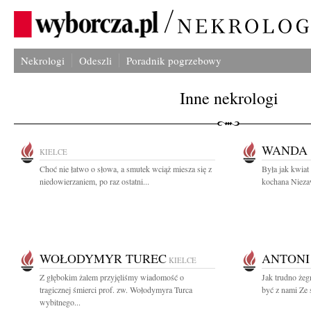
Nekrologi
Odeszli
Poradnik pogrzebowy
Inne nekrologi
WANDA
KIELCE
Choć nie łatwo o słowa, a smutek wciąż miesza się z
Była jak kwiat
niedowierzaniem, po raz ostatni...
kochana Niezaw
WOŁODYMYR TUREC
ANTONI
KIELCE
Z głębokim żalem przyjęliśmy wiadomość o
Jak trudno żeg
tragicznej śmierci prof. zw. Wołodymyra Turca
być z nami Ze 
wybitnego...