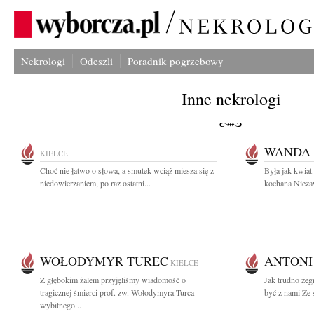
Nekrologi
Odeszli
Poradnik pogrzebowy
Inne nekrologi
WANDA
KIELCE
Choć nie łatwo o słowa, a smutek wciąż miesza się z
Była jak kwiat
niedowierzaniem, po raz ostatni...
kochana Niezaw
WOŁODYMYR TUREC
ANTONI
KIELCE
Z głębokim żalem przyjęliśmy wiadomość o
Jak trudno żeg
tragicznej śmierci prof. zw. Wołodymyra Turca
być z nami Ze 
wybitnego...