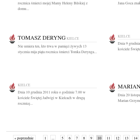
rocznica śmierci mojej Mamy Heleny Bilskiej z
Jana Goca znak
domu...
TOMASZ DERYNG
KIELCE
KIELCE
Dnia 9 grudnia
Nie umiera ten, kto trwa w pamięci żywych 13
kościele Święt
stycznia mija piąta rocznica śmierci Tomka Derynga...
KIELCE
MARIA
Dnia 10 grudnia 2011 roku o godzinie 7.00 w
Dnia 20 listop
kościele Świętej Jadwigi w Kielcach w drugą
Marian Grzymek
rocznicę...
« poprzednie
1
...
5
6
7
8
9
10
11
12
13
14