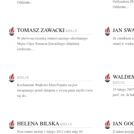
Ordynatora Zb
Oddziału...
Oddziału...
TOMASZ ZAWACKI
JAN SW
KIELCE
W pierwszą rocznicę śmierci naszego ukochanego
Ze smutkiem z
Męża i Ojca Tomasza Zawackiego składamy
zmarł w wieku 
serdeczne...
WALDEM
KIELCE
KIELCE
Kochanemu Wujkowi Eliza Popatrz na psa
19 lutego 200
uwiązanego przed sklepem o swym panu myśli i rwie
prof. zw. dr h
się do...
HELENA BILSKA
JAN GO
KIELCE
Non omnis moriar 1 lutego 2012 roku mija 30.
Z żalem przyję