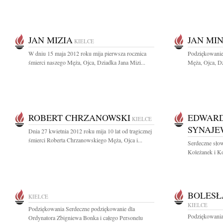
JAN MIZIA
JAN MI
KIELCE
W dniu 15 maja 2012 roku mija pierwsza rocznica
Podziękowanie
śmierci naszego Męża, Ojca, Dziadka Jana Mizi...
Męża, Ojca, Dz
ROBERT CHRZANOWSKI
EDWARD
KIELCE
SYNAJE
Dnia 27 kwietnia 2012 roku mija 10 lat od tragicznej
śmierci Roberta Chrzanowskiego Męża, Ojca i...
Serdeczne słow
Koleżanek i K
BOLESŁ
KIELCE
KIELCE
Podziękowania Serdeczne podziękowanie dla
Podziękowania
Ordynatora Zbigniewa Bonka i całego Personelu