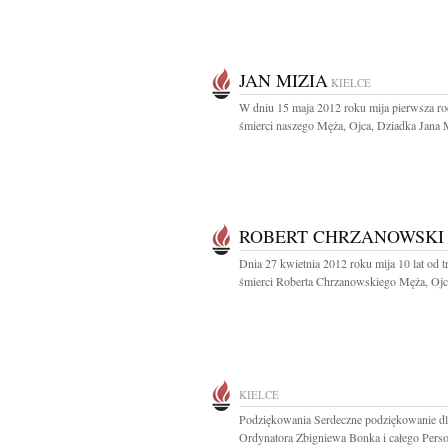
JAN MIZIA
KIELCE
W dniu 15 maja 2012 roku mija pierwsza ro
śmierci naszego Męża, Ojca, Dziadka Jana M
ROBERT CHRZANOWSKI
Dnia 27 kwietnia 2012 roku mija 10 lat od t
śmierci Roberta Chrzanowskiego Męża, Ojca
KIELCE
Podziękowania Serdeczne podziękowanie dl
Ordynatora Zbigniewa Bonka i całego Pers