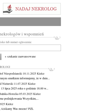
 nekrologów i wspomnień
wisko lub numer ogłoszenia:
+ szukanie zaawansowane
KROLOGI
tof Niespodzianski
10.11.2025
Kielce
mnym smutkiem informujemy, że w dniu...
 Niziurski
11.07.2025
Kielce
 13 lipca 2025 roku o godzinie 18.00 w...
Bałuka-Horecka
05.03.2025
Kielce
zne podziękowania Wszystkim,...
.2025
Kielce
, ściskamy Was mocno! PZL