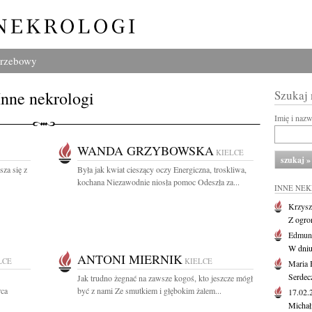
grzebowy
Inne nekrologi
Szukaj
Imię i naz
WANDA GRZYBOWSKA
KIELCE
sza się z
Była jak kwiat cieszący oczy Energiczna, troskliwa,
kochana Niezawodnie niosła pomoc Odeszła za...
INNE NE
Krzysz
Z ogro
Edmund
W dniu
ANTONI MIERNIK
LCE
KIELCE
Maria 
Serdec
Jak trudno żegnać na zawsze kogoś, kto jeszcze mógł
rca
być z nami Ze smutkiem i głębokim żalem...
17.02
Michał