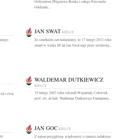
Ordynatora Zbigniewa Bonka i całego Personelu
Oddziału...
JAN SWAT
KIELCE
hanego
Ze smutkiem zawiadamiamy, że 17 lutego 2012 roku
zmarł w wieku 88 lat Jan Swat mgr praw urodzony...
WALDEMAR DUTKIEWICZ
KIELCE
19 lutego 2007 roku odszedł Wspaniały Człowiek
li i rwie
prof. zw. dr hab. Waldemar Dutkiewicz Pamiętamy...
JAN GOC
KIELCE
30.
Z żalem przyjęliśmy wiadomość o śmierci redaktora