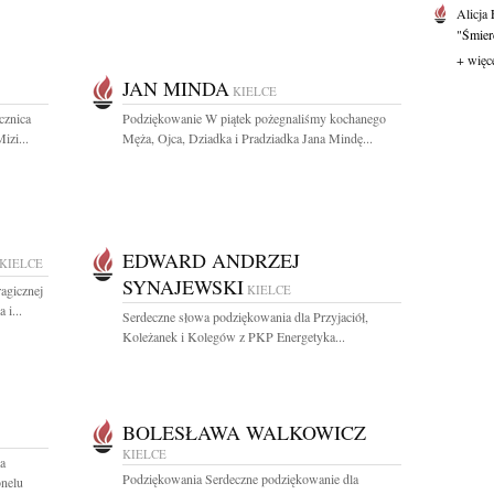
Alicja
"Śmierć
+ więc
JAN MINDA
KIELCE
cznica
Podziękowanie W piątek pożegnaliśmy kochanego
izi...
Męża, Ojca, Dziadka i Pradziadka Jana Mindę...
EDWARD ANDRZEJ
KIELCE
SYNAJEWSKI
ragicznej
KIELCE
 i...
Serdeczne słowa podziękowania dla Przyjaciół,
Koleżanek i Kolegów z PKP Energetyka...
BOLESŁAWA WALKOWICZ
KIELCE
a
Podziękowania Serdeczne podziękowanie dla
onelu