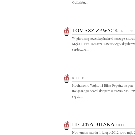
Oddziału...
TOMASZ ZAWACKI
KIELCE
W pierwszą rocznicę śmierci naszego ukoc
Męża i Ojca Tomasza Zawackiego składamy
serdeczne...
KIELCE
Kochanemu Wujkowi Eliza Popatrz na psa
uwiązanego przed sklepem o swym panu myś
się do...
HELENA BILSKA
KIELCE
Non omnis moriar 1 lutego 2012 roku mija 