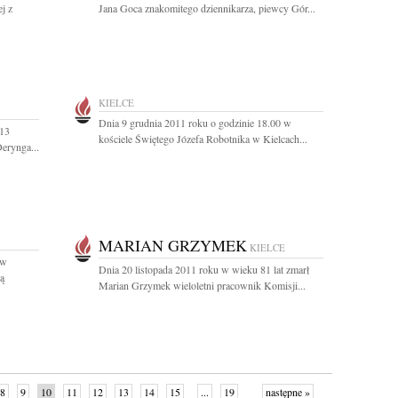
j z
Jana Goca znakomitego dziennikarza, piewcy Gór...
KIELCE
Dnia 9 grudnia 2011 roku o godzinie 18.00 w
 13
kościele Świętego Józefa Robotnika w Kielcach...
Derynga...
MARIAN GRZYMEK
KIELCE
 w
Dnia 20 listopada 2011 roku w wieku 81 lat zmarł
gą
Marian Grzymek wieloletni pracownik Komisji...
8
9
10
11
12
13
14
15
...
19
następne »