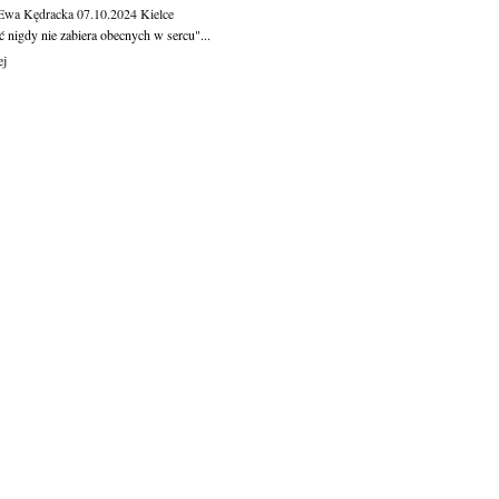
 Ewa Kędracka
07.10.2024
Kielce
 nigdy nie zabiera obecnych w sercu"...
ej