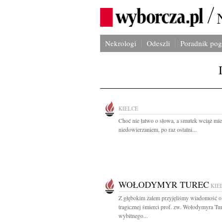
Nekrologi
Odeszli
Poradnik po
KIELCE
Choć nie łatwo o słowa, a smutek wciąż mie
niedowierzaniem, po raz ostatni...
WOŁODYMYR TUREC
KIE
Z głębokim żalem przyjęliśmy wiadomość o
tragicznej śmierci prof. zw. Wołodymyra Tu
wybitnego...