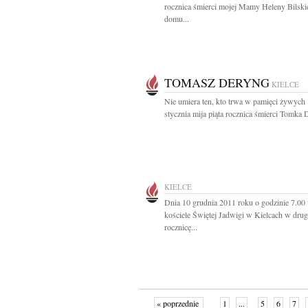
rocznica śmierci mojej Mamy Heleny Bilskie
domu...
TOMASZ DERYNG
KIELCE
Nie umiera ten, kto trwa w pamięci żywych
stycznia mija piąta rocznica śmierci Tomka 
KIELCE
Dnia 10 grudnia 2011 roku o godzinie 7.00
kościele Świętej Jadwigi w Kielcach w dru
rocznicę...
« poprzednie
1
...
5
6
7