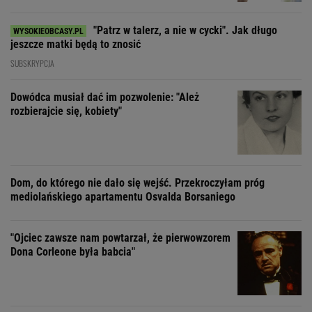
"Patrz w talerz, a nie w cycki". Jak długo
jeszcze matki będą to znosić
SUBSKRYPCJA
Dowódca musiał dać im pozwolenie: "Ależ
rozbierajcie się, kobiety"
Dom, do którego nie dało się wejść. Przekroczyłam próg
mediolańskiego apartamentu Osvalda Borsaniego
"Ojciec zawsze nam powtarzał, że pierwowzorem
Dona Corleone była babcia"