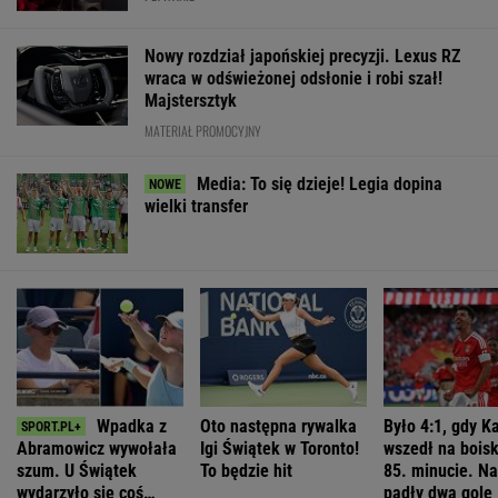
Nowy rozdział japońskiej precyzji. Lexus RZ
wraca w odświeżonej odsłonie i robi szał!
Majstersztyk
MATERIAŁ PROMOCYJNY
Media: To się dzieje! Legia dopina
wielki transfer
Wpadka z
Oto następna rywalka
Było 4:1, gdy K
Abramowicz wywołała
Igi Świątek w Toronto!
wszedł na bois
szum. U Świątek
To będzie hit
85. minucie. Na
wydarzyło się coś
padły dwa gole