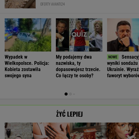
OFERTY AVANTI24
Wypadek w
My podajemy dwa
Sensacy
Wielkopolsce. Policja:
nazwiska, ty
wyniki sondażu
Kobieta zostawiła
dopasowujesz trzecie.
Ukrainie. Wyra
swojego syna
Co łączy te osoby?
faworyt wyboró
ŻYĆ LEPIEJ