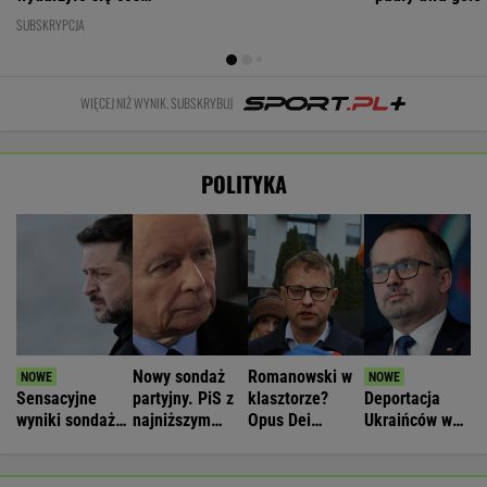
ważniejszego
SUBSKRYPCJA
WIĘCEJ NIŻ WYNIK. SUBSKRYBUJ
POLITYKA
Nowy sondaż
Romanowski w
Sensacyjne
partyjny. PiS z
klasztorze?
Deportacja
wyniki sondażu
najniższym
Opus Dei
Ukraińców w
w Ukrainie.
wynikiem od lat
reaguje na
wieku
Wyraźny faworyt
słowa Bodnara
poborowym.
wyborów
Horała uderza