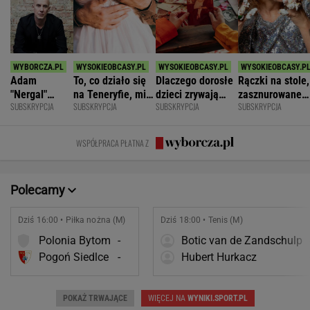
Adam
To, co działo się
Dlaczego dorosłe
Rączki na stole,
"Nergal"
na Teneryfie, mi
dzieci zrywają
zasznurowane
SUBSKRYPCJA
SUBSKRYPCJA
SUBSKRYPCJA
SUBSKRYPCJA
Darski: Ja
się należało. Nie
kontakt z
usta. Byłam
wybieram
myślałam, że to
rodzicami?
wychowana w
terapię, a
złe
dużej dyscyplin
WSPÓŁPRACA PŁATNA Z
większość
facetów
alkohol
Polecamy
Dziś 16:00 • Piłka nożna (M)
Dziś 18:00 • Tenis (M)
Polonia Bytom
-
Botic van de Zandschulp
Pogoń Siedlce
-
Hubert Hurkacz
POKAŻ TRWAJĄCE
WIĘCEJ NA
WYNIKI.SPORT.PL