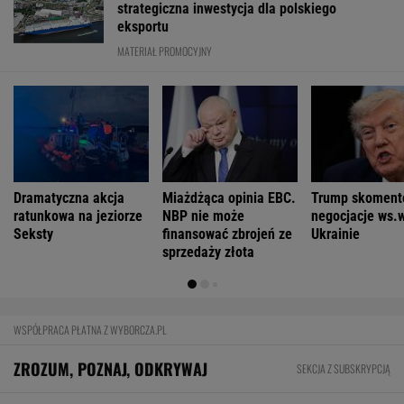
strategiczna inwestycja dla polskiego
eksportu
MATERIAŁ PROMOCYJNY
Dramatyczna akcja
Miażdżąca opinia EBC.
Trump skoment
ratunkowa na jeziorze
NBP nie może
negocjacje ws.
Seksty
finansować zbrojeń ze
Ukrainie
sprzedaży złota
WSPÓŁPRACA PŁATNA Z WYBORCZA.PL
ZROZUM, POZNAJ, ODKRYWAJ
SEKCJA Z SUBSKRYPCJĄ