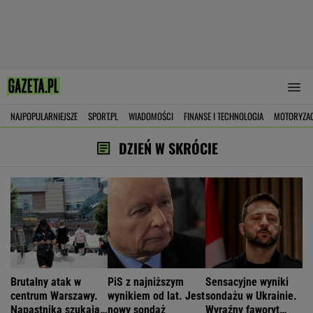
NAJPOPULARNIEJSZE
SPORT.PL
WIADOMOŚCI
FINANSE I TECHNOLOGIA
MOTORYZA
DZIEŃ W SKRÓCIE
Brutalny atak w
PiS z najniższym
Sensacyjne wyniki
centrum Warszawy.
wynikiem od lat. Jest
sondażu w Ukrainie.
Napastnika szukają
nowy sondaż
Wyraźny faworyt