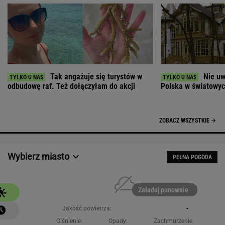
Tak angażuje się turystów w
Nie uw
odbudowę raf. Też dołączyłam do akcji
Polska w światowych
ZOBACZ WSZYSTKIE
Wybierz miasto
PEŁNA POGODA
Załaduj ponownie
Jakość powietrza:
-
Ciśnienie:
Opady:
Zachmurzenie: