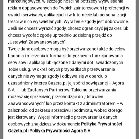
marketingowych, w szczególności na potrzeby wyświetlania
reklam dopasowanych do Twoich zainteresowań i preferencji w
swoich serwisach, aplikacjach i w Internecie lub personalizacji
Syn Stanisława Soyki o ostatnich chwilach
treści w nich wyświetlanych. Wyrażenie zgody jest dobrowolne.
ojca. "Nie było z nim nikogo"
Jeśli nie chcesz wyrazić zgody, chcesz ograniczyć jej zakres lub
chcesz wycofać zgodę uprzednio udzieloną przejdź do
„Ustawień Zaawansowanych”.
Twoje dane osobowe mogą być przetwarzane także do celów
Polka przestrzegano, by nie mówił o chorobie.
badania i mierzenia informacji dotyczących funkcjonowania
"Jestem po przeszczepie"
serwisów i aplikacji lub łączone z danymi dot. świadczonych
Tobie usług. W określonych przypadkach przetwarzanie
danych nie wymaga zgody i odbywa się w oparciu o
uzasadniony interes Gazeta.pl, jej spółki powiązanej – Agora
Ten quiz logiczny zmusi Cię do myślenia.
S.A. – lub Zaufanych Partnerów. Takiemu przetwarzaniu
Wynik 3/8 to powód do dumy
możesz się sprzeciwić, przechodząc do „Ustawień
Zaawansowanych” lub przez kontakt z administratorem – w
zależności od zakresu sprzeciwu i podmiotu, wobec którego
Jedno przekonanie może utrudniać życie
jest kierowany. Więcej informacji o przetwarzaniu danych
osobom z astygmatyzmem. Zwłaszcza latem
osobowych znajdziesz w dokumencie
Polityka Prywatności
Gazeta.pl
i
Polityka Prywatności Agora S.A.
MATERIAŁ PROMOCYJNY