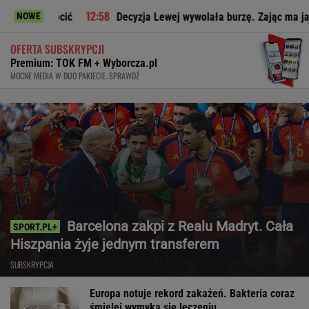
Decyzja Lewej wywolała burzę. Zając ma jasne zdanie o wyja
NOWE
OFERTA SUBSKRYPCJI
Premium: TOK FM + Wyborcza.pl
MOCNE MEDIA W DUO PAKIECIE. SPRAWDŹ
Barcelona zakpi z Realu Madryt. Cała
Hiszpania żyje jednym transferem
SUBSKRYPCJA
Europa notuje rekord zakażeń. Bakteria coraz
śmielej wymyka się leczeniu