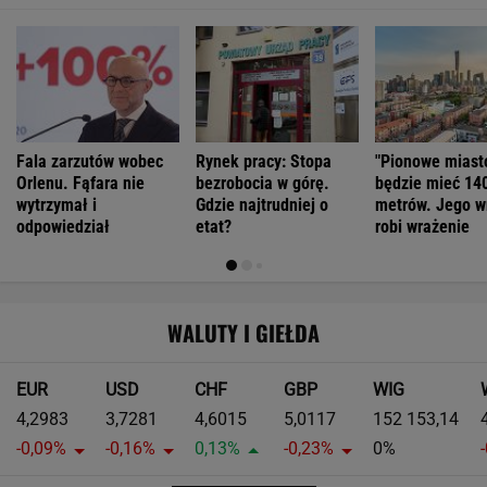
Fala zarzutów wobec
Rynek pracy: Stopa
"Pionowe miast
Orlenu. Fąfara nie
bezrobocia w górę.
będzie mieć 14
wytrzymał i
Gdzie najtrudniej o
metrów. Jego w
odpowiedział
etat?
robi wrażenie
WALUTY I GIEŁDA
EUR
USD
CHF
GBP
WIG
4,2983
3,7281
4,6015
5,0117
152 153,14
-0,09%
-0,16%
0,13%
-0,23%
0%