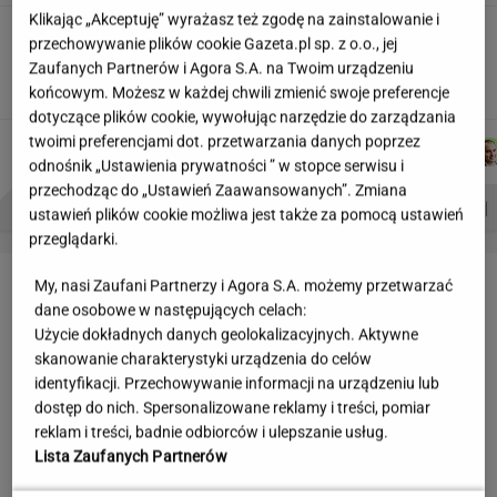
Klikając „Akceptuję” wyrażasz też zgodę na zainstalowanie i
Wakacyjne aktywności a kurzajki. O czym
przechowywanie plików cookie Gazeta.pl sp. z o.o., jej
warto pamiętać, by uniknąć problemu?
Zaufanych Partnerów i Agora S.A. na Twoim urządzeniu
MATERIAŁ PROMOCYJNY
końcowym. Możesz w każdej chwili zmienić swoje preferencje
dotyczące plików cookie, wywołując narzędzie do zarządzania
twoimi preferencjami dot. przetwarzania danych poprzez
MARTA
MICHAŁ
DOMINIK
AGNIESZKA
Autorzy:
KORYCKA
KIEDROWSKI
SENKOWSKI
NIEDZIAŁEK
odnośnik „Ustawienia prywatności ” w stopce serwisu i
przechodząc do „Ustawień Zaawansowanych”. Zmiana
PROBLEMY POLSKICH SIATKARZY
ZNAK Z '30'
WISŁAWA SZYMBORSKA
ustawień plików cookie możliwa jest także za pomocą ustawień
przeglądarki.
LETNIE OKAZJE
My, nasi Zaufani Partnerzy i Agora S.A. możemy przetwarzać
dane osobowe w następujących celach:
Użycie dokładnych danych geolokalizacyjnych. Aktywne
skanowanie charakterystyki urządzenia do celów
identyfikacji. Przechowywanie informacji na urządzeniu lub
dostęp do nich. Spersonalizowane reklamy i treści, pomiar
reklam i treści, badnie odbiorców i ulepszanie usług.
Lista Zaufanych Partnerów