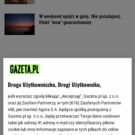
W weekend spójrz w górę. Nie pożałujesz.
Efekt "wow" gwarantowany
Droga Użytkowniczko, Drogi Użytkowniku,
jeśli wyrazisz zgodę klikając „Akceptuję”, Gazeta.pl sp. z o.o.
oraz jej Zaufani Partnerzy, w tym [
676
] Zaufanych Partnerów
IAB, jak również Agora S.A. będąca spółką powiązaną z
Gazeta.pl sp. z o.o., będą przetwarzać Twoje dane osobowe
takie jak adresy IP, adresy e-mail czy identyfikatory plików
cookie lub inne informacje zapisane w tych plikach do celów