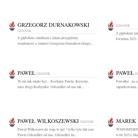
GRZEGORZ DURNAKOWSKI
GDAŃSK
GDAŃSK
Z głębokim ża
Z głębokim smutkiem i żalem przyjęliśmy
kwietnia 2021 
wiadomość o śmierci Grzegorza Durnakowskiego...
PAWEŁ
PAWEŁ
GDAŃSK
G
To nie tak miało być... Kochany Pawle, Kuzynie,
Pawełku ..za s
nasz drogi Rodzynku. Odszedłeś od nas tak...
zaparkowania...
PAWEŁ WILKOSZEWSKI
MAREK 
GDAŃSK
Paweł Wilkoszewski więc to już ? tylko tyle dał czas
WSPOMNIEN
Pawle Odszedłeś od nas. Odszedłeś na...
6.04.2021) Ma