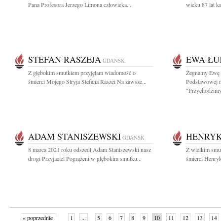
Pana Profesora Jerzego Limona człowieka...
wieku 87 lat ka
STEFAN RASZEJA
EWA ŁU
GDAŃSK
Z głębokim smutkiem przyjęłam wiadomość o
Żegnamy Ewę Ł
śmierci Mojego Stryja Stefana Raszei Na zawsze...
Podstawowej n
"Przychodzimy,
ADAM STANISZEWSKI
HENRYK
GDAŃSK
8 marca 2021 roku odszedł Adam Staniszewski nasz
Z wielkim smu
drogi Przyjaciel Pogrążeni w głębokim smutku...
śmierci Henryk
« poprzednie
1
...
5
6
7
8
9
10
11
12
13
14