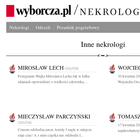
Nekrologi
Odeszli
Poradnik pogrzebowy
Inne nekrologi
MIROSŁAW LECH
WOJCIE
GDAŃSK
Pożegnanie Wujka Mirosława Lecha Jak w kilku
30 kwietnia 20
zdaniach opowiedzieć o wielkości człowieka,...
Wojciecha Orsz
MIECZYSŁAW PARCZYŃSKI
TOMAS
GDAŃSK
17 kwietnia 20
Czasem odchodzą nasze Anioły I nagle w miejscu
najukochańszy 
staje czas! A z nimi cząstka nas odchodzi I...