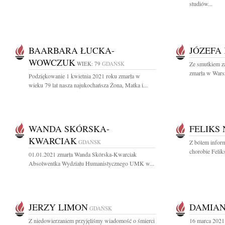
studiów...
BAARBARA ŁUCKA-
JÓZEFA
WOWCZUK
WIEK: 79
GDAŃSK
Ze smutkiem za
zmarła w Warsz
Podziękowanie 1 kwietnia 2021 roku zmarła w
wieku 79 lat nasza najukochańsza Żona, Matka i...
WANDA SKÓRSKA-
FELIKS
KWARCIAK
GDAŃSK
Z bólem inform
chorobie Felik
01.01.2021 zmarła Wanda Skórska-Kwarciak
Absolwentka Wydziału Humanistycznego UMK w...
JERZY LIMON
DAMIAN
GDAŃSK
Z niedowierzaniem przyjęliśmy wiadomość o śmierci
16 marca 2021