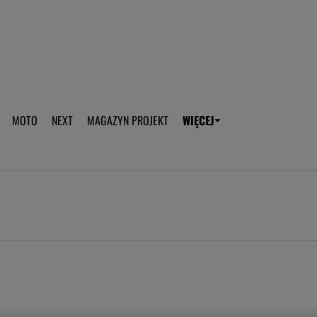
aplikację Gazeta - Android
Pobierz aplikację Gazeta -
MOTO
NEXT
MAGAZYN PROJEKT
WIĘCEJ
T
PLOTEK
SPORT.PL
HOROSKOPY
WEEKEND
TOK FM
WYBORC
ROZRYWKA
ŻYCIE I STYL
Gwiazdy Mundialu
Fryzury
Plotek
Makijaż
Gry online
Magia - Ciekawo
Historie
Wiadomości - 
WAGs
Sposób na za d
Anna Lewandowska
Gorączka u dzi