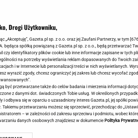
Meghan Markle
Krzesełka do ka
Magda Gessler
Łóżka dla dzieci
Barbara Kurdej-Szatan
Foteliki samoc
ko, Drogi Użytkowniku,
Księżna Kate
Przepisy
Porady
Jak zrobić?
jąc „Akceptuję”, Gazeta.pl sp. z o.o. oraz jej Zaufani Partnerzy, w tym [
67
.A. będąca spółką powiązaną z Gazeta.pl sp. z o.o., będą przetwarzać T
Na czasie
Grzyby
ail czy identyfikatory plików cookie lub inne informacje zapisane w tych p
Memy
Koronawirus
gólności na potrzeby wyświetlania reklam dopasowanych do Twoich zain
Radio Zet
Porady - Zdrowi
acjach i w Internecie lub personalizacji treści w nich wyświetlanych. Wyr
Radio Pogoda
Sukienki jeanso
cesz wyrazić zgody, chcesz ograniczyć jej zakres lub chcesz wycofać zgo
Radio internetowe
Torebki worki
aawansowanych”.
 być przetwarzane także do celów badania i mierzenia informacji dot
Rock Radio
Życzenia
ównał Nawrockiego do Shreka.
Brutalny atak w centru
 łączone z danymi dot. świadczonych Tobie usług. W określonych przypad
Złote Przeboje
Życzenia urodz
ły zwrot w sprawie
Napastnika szukają kry
i odbywa się w oparciu o uzasadniony interes Gazeta.pl, jej spółki powi
Chillizet - radio internetowe
Życzenia imien
. Takiemu przetwarzaniu możesz się sprzeciwić, przechodząc do „Ust
Podcasty
Newsy, plotki - 
nistratorem – w zależności od zakresu sprzeciwu i podmiotu, wobec które
E-booki - Audiobooki
Lifestyle
etwarzaniu danych osobowych znajdziesz w dokumencie
Polityka Prywatn
Planeta.pl
Co obejrzeć