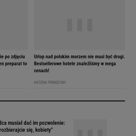
ie po zdjęciu
Urlop nad polskim morzem nie musi być drogi.
en preparat to
Bestsellerowe hotele znaleźliśmy w mega
cenach!
MATERIAŁ PROMOCYJNY
ca musiał dać im pozwolenie:
rozbierajcie się, kobiety"