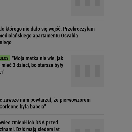
do którego nie dało się wejść. Przekroczyłam
mediolańskiego apartamentu Osvalda
niego
"Moja matka nie wie, jak
t mieć 3 dzieci, bo starsze były
ci"
ec zawsze nam powtarzał, że pierwowzorem
Corleone była babcia"
wiec zmienił ich DNA przed
zinami. Dziś mają siedem lat