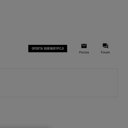
 IOS
Gazeta.pl na Facebooku
OFERTA SUBSKRYPCJI
Poczta
Forum
ZA
WYDARZENIA GOSPODARCZE
LOKALNE
Białystok
Bielsko-Biała
stki
Bydgoszcz
moda
Częstochowa
uże buty
Gorzów Wielkopolski
ecka
Katowice