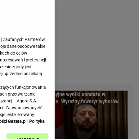
rmienia
Gliwice
Kielce
hodowe
Kraków
Lublin
Łódź
6
] Zaufanych Partnerów
woje dane osobowe takie
Olsztyn
likach do celów
Opole
teresowań i preferencji
e
Płock
ażenie zgody jest
we
Poznań
dę uprzednio udzieloną
Radom
yczących funkcjonowania
Rzeszów
m Warszawy.
Sensacyjne wyniki sondażu w
kach przetwarzanie
inowe
Sosnowiec
minalni
Ukrainie. Wyraźny faworyt wyborów
ązanej – Agora S.A. –
inowe
Szczecin
awień Zaawansowanych”
Melo Radio
Toruń
go jest kierowany.
Trójmiasto
ości Gazeta.pl
i
Polityka
Warszawa
Wrocław