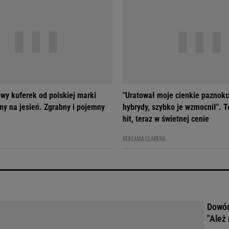
wy kuferek od polskiej marki
"Uratował moje cienkie paznokc
ny na jesień. Zgrabny i pojemny
hybrydy, szybko je wzmocnił". T
hit, teraz w świetnej cenie
REKLAMA CLARENA
Dowód
"Ależ 