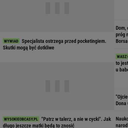
Dom, 
próg 
Specjalista ostrzega przed pocketingiem.
Borsa
Skutki mogą być dotkliwe
to jes
u bab
"Ojci
Dona 
Nauko
"Patrz w talerz, a nie w cycki". Jak
narod
długo jeszcze matki będą to znosić