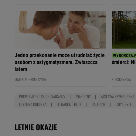
Jedno przekonanie może utrudniać życie
osobom z astygmatyzmem. Zwłaszcza
śmierci: Ni
latem
MATERIAŁ PROMOCYJNY
SUBSKRYPCJA
PROBLEMY POLSKICH SIATKARZY
ZNAK Z '30'
WISŁAWA SZYMBORSKA
FRYZURA KUKIEŁKA
ELEGANCKIE BUTY
BALERINY
ESPADRYLE
LETNIE OKAZJE