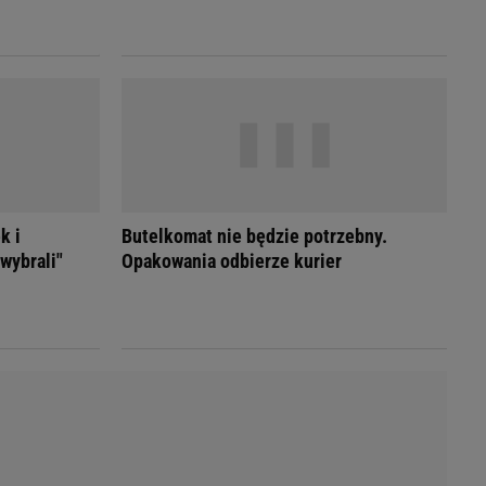
LED
k i
Butelkomat nie będzie potrzebny.
wybrali"
Opakowania odbierze kurier
du
Rodzina
łodnych
Wakacje
Sennik