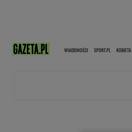
Poczta - Logowanie
Pobierz 
WIADOMOŚCI
SPORT.PL
KOBIETA
DZIECKO
KOBIETA
KULTURA
NEX
WIADOMOŚCI
SPORT
G.PL
Skoki narciarskie
Haps.pl
Ekstraklasa
Wiadomości ze świata
Bundesliga
Sport wiadomości
Liga Mistrzów
Horoskop
Liga Europy
Papież Franiszek
Koszykówka