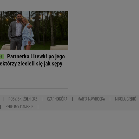
Partnerka Litewki po jego
ektórzy zlecieli się jak sępy
ROSYJSKI ŻOŁNIERZ
CZARNOGÓRA
MARTA NAWROCKA
NIKOLA GRBIĆ
PERFUMY DAMSKIE