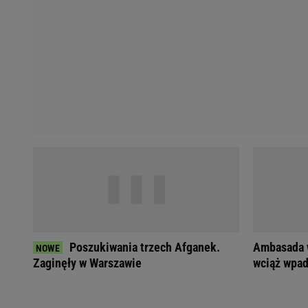
Koszykówka
Weekend w Warszawie
Siatkówka
Wakacje w Polsce
Agnieszka Radwańska
Wakacje za granicą
Robert Kubica
Seriale i TV
Robert Lewandowski
Polskie seriale
Serie A
Plotki
Premier League
Seriale
Bundesliga
Gra o Tron
Ekstraklasa
Milionerzy
Marcin Gortat
Małgorzata Rozenek-M
Lionel Messi
Kinga Rusin
Cristiano Ronaldo
Anna Mucha
Żużel
Książę Harry
Napoli
Meghan Markle
Poszukiwania trzech Afganek.
Ambasada w
Bayern Monachium
Książna Kate
Zaginęły w Warszawie
wciąż wpad