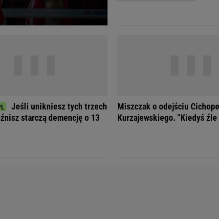
Telewizor LG O
Jeśli unikniesz tych trzech
Miszczak o odejściu Cichope
óźnisz starczą demencję o 13
Kurzajewskiego. "Kiedyś źle 
Doda
Kalkulator Poro
Magda Gessler
Kalendarz dni p
Agnieszka Woźniak-Starak
Kalendarz ciąży