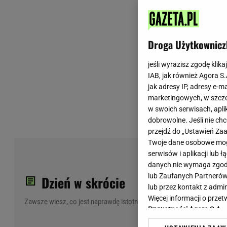
Wiadomości z Polski
Tenis
Plotki na topie
Sporty Walki
Niedziela handlowa
Siatkówka
Droga Użytkownicz
Informacje na bieżąco
PlusLiga
Metro Warszawa
Lekkoatletyka
jeśli wyrazisz zgodę klika
IAB, jak również Agora S
Duży Format
Kolarstwo
jak adresy IP, adresy e-m
Pogoda Warszawa
Bieganie
marketingowych, w szcze
Pogoda Kraków
Trening - ćwiczenia
w swoich serwisach, aplik
Pogoda Gdańsk
Ćwiczenia
dobrowolne. Jeśli nie ch
Pogoda Poznań
Dieta - Odżywianie
przejdź do „Ustawień Z
Twoje dane osobowe mogą
Pogoda Wrocław
Jak schudnąć?
Por
serwisów i aplikacji lub
Gazeta na X
Sport - Fitness
Nag
danych nie wymaga zgody 
Fitness
lub Zaufanych Partnerów
Dzień w skrócie
F1 - Formuła 1
lub przez kontakt z admi
Więcej informacji o prz
Zawsze wiesz, co jest naprawdę istotne
Prywatności Agora S.A.