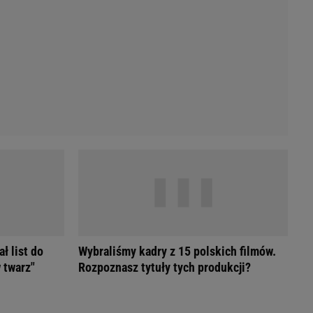
Przetargi
Licytacje komornicze
Komputery Forum
Alkomat online
Kalkulator opłacalności LPG
Przelicznik cm na cale i stopy
Kalkulator momentu obrotowego
Kalkulator mocy
Kalkulator zużycia paliwa
Kalkulator rozmiaru opon
Przelicznik mile na kilometry
ł list do
Wybraliśmy kadry z 15 polskich filmów.
 twarz"
Rozpoznasz tytuły tych produkcji?