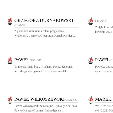
GRZEGORZ DURNAKOWSKI
GDAŃSK
GDAŃSK
Z głębokim ża
Z głębokim smutkiem i żalem przyjęliśmy
kwietnia 2021 
wiadomość o śmierci Grzegorza Durnakowskiego...
PAWEŁ
PAWEŁ
GDAŃSK
G
To nie tak miało być... Kochany Pawle, Kuzynie,
Pawełku ..za s
nasz drogi Rodzynku. Odszedłeś od nas tak...
zaparkowania...
PAWEŁ WILKOSZEWSKI
MAREK 
GDAŃSK
Paweł Wilkoszewski więc to już ? tylko tyle dał czas
WSPOMNIEN
Pawle Odszedłeś od nas. Odszedłeś na...
6.04.2021) Ma