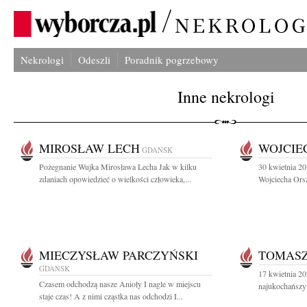
Nekrologi
Odeszli
Poradnik pogrzebowy
Inne nekrologi
MIROSŁAW LECH
WOJCIE
GDAŃSK
Pożegnanie Wujka Mirosława Lecha Jak w kilku
30 kwietnia 20
zdaniach opowiedzieć o wielkości człowieka,...
Wojciecha Orsz
MIECZYSŁAW PARCZYŃSKI
TOMAS
GDAŃSK
17 kwietnia 20
Czasem odchodzą nasze Anioły I nagle w miejscu
najukochańszy 
staje czas! A z nimi cząstka nas odchodzi I...