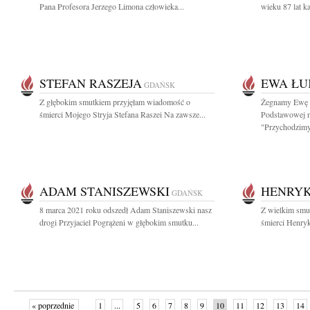
Pana Profesora Jerzego Limona człowieka...
wieku 87 lat ka
STEFAN RASZEJA
EWA ŁU
GDAŃSK
Z głębokim smutkiem przyjęłam wiadomość o
Żegnamy Ewę Ł
śmierci Mojego Stryja Stefana Raszei Na zawsze...
Podstawowej n
"Przychodzimy,
ADAM STANISZEWSKI
HENRYK
GDAŃSK
8 marca 2021 roku odszedł Adam Staniszewski nasz
Z wielkim smu
drogi Przyjaciel Pogrążeni w głębokim smutku...
śmierci Henryk
« poprzednie
1
...
5
6
7
8
9
10
11
12
13
14