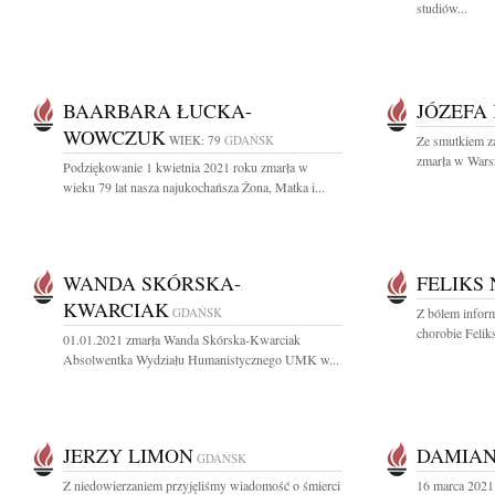
studiów...
BAARBARA ŁUCKA-
JÓZEFA
WOWCZUK
WIEK: 79
GDAŃSK
Ze smutkiem za
zmarła w Warsz
Podziękowanie 1 kwietnia 2021 roku zmarła w
wieku 79 lat nasza najukochańsza Żona, Matka i...
WANDA SKÓRSKA-
FELIKS
KWARCIAK
GDAŃSK
Z bólem inform
chorobie Felik
01.01.2021 zmarła Wanda Skórska-Kwarciak
Absolwentka Wydziału Humanistycznego UMK w...
JERZY LIMON
DAMIAN
GDAŃSK
Z niedowierzaniem przyjęliśmy wiadomość o śmierci
16 marca 2021