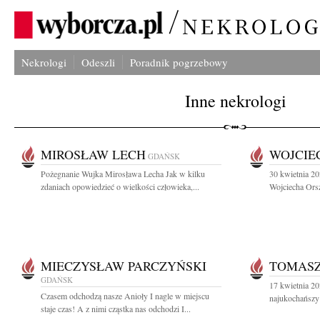
Nekrologi
Odeszli
Poradnik pogrzebowy
Inne nekrologi
MIROSŁAW LECH
WOJCIE
GDAŃSK
Pożegnanie Wujka Mirosława Lecha Jak w kilku
30 kwietnia 20
zdaniach opowiedzieć o wielkości człowieka,...
Wojciecha Orsz
MIECZYSŁAW PARCZYŃSKI
TOMAS
GDAŃSK
17 kwietnia 20
Czasem odchodzą nasze Anioły I nagle w miejscu
najukochańszy 
staje czas! A z nimi cząstka nas odchodzi I...