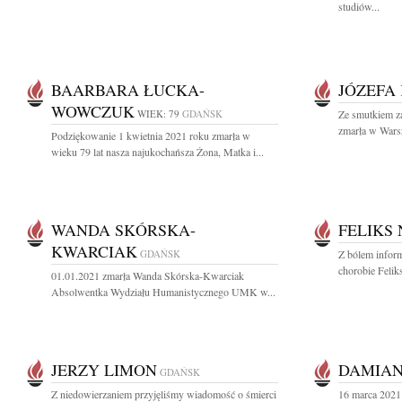
studiów...
BAARBARA ŁUCKA-
JÓZEFA
WOWCZUK
WIEK: 79
GDAŃSK
Ze smutkiem za
zmarła w Warsz
Podziękowanie 1 kwietnia 2021 roku zmarła w
wieku 79 lat nasza najukochańsza Żona, Matka i...
WANDA SKÓRSKA-
FELIKS
KWARCIAK
GDAŃSK
Z bólem inform
chorobie Felik
01.01.2021 zmarła Wanda Skórska-Kwarciak
Absolwentka Wydziału Humanistycznego UMK w...
JERZY LIMON
DAMIAN
GDAŃSK
Z niedowierzaniem przyjęliśmy wiadomość o śmierci
16 marca 2021