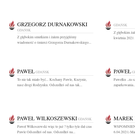
GRZEGORZ DURNAKOWSKI
GDAŃSK
GDAŃSK
Z głębokim ża
Z głębokim smutkiem i żalem przyjęliśmy
kwietnia 2021 
wiadomość o śmierci Grzegorza Durnakowskiego...
PAWEŁ
PAWEŁ
GDAŃSK
G
To nie tak miało być... Kochany Pawle, Kuzynie,
Pawełku ..za s
nasz drogi Rodzynku. Odszedłeś od nas tak...
zaparkowania...
PAWEŁ WILKOSZEWSKI
MAREK 
GDAŃSK
Paweł Wilkoszewski więc to już ? tylko tyle dał czas
WSPOMNIEN
Pawle Odszedłeś od nas. Odszedłeś na...
6.04.2021) Ma