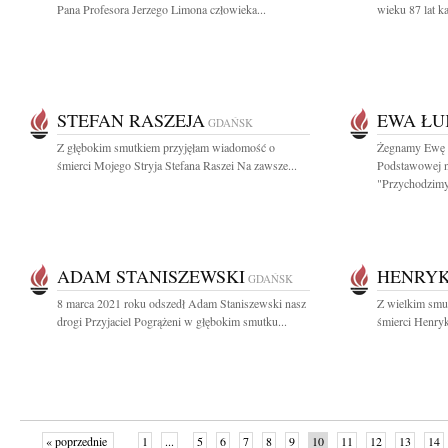
Pana Profesora Jerzego Limona człowieka...
wieku 87 lat ka
STEFAN RASZEJA
EWA ŁU
GDAŃSK
Z głębokim smutkiem przyjęłam wiadomość o
Żegnamy Ewę Ł
śmierci Mojego Stryja Stefana Raszei Na zawsze...
Podstawowej n
"Przychodzimy,
ADAM STANISZEWSKI
HENRYK
GDAŃSK
8 marca 2021 roku odszedł Adam Staniszewski nasz
Z wielkim smu
drogi Przyjaciel Pogrążeni w głębokim smutku...
śmierci Henryk
« poprzednie
1
...
5
6
7
8
9
10
11
12
13
14