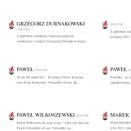
GRZEGORZ DURNAKOWSKI
GDAŃSK
GDAŃSK
Z głębokim ża
Z głębokim smutkiem i żalem przyjęliśmy
kwietnia 2021 
wiadomość o śmierci Grzegorza Durnakowskiego...
PAWEŁ
PAWEŁ
GDAŃSK
G
To nie tak miało być... Kochany Pawle, Kuzynie,
Pawełku ..za s
nasz drogi Rodzynku. Odszedłeś od nas tak...
zaparkowania...
PAWEŁ WILKOSZEWSKI
MAREK 
GDAŃSK
Paweł Wilkoszewski więc to już ? tylko tyle dał czas
WSPOMNIEN
Pawle Odszedłeś od nas. Odszedłeś na...
6.04.2021) Ma