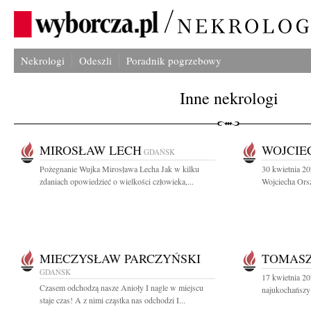
Nekrologi
Odeszli
Poradnik pogrzebowy
Inne nekrologi
MIROSŁAW LECH
WOJCIE
GDAŃSK
Pożegnanie Wujka Mirosława Lecha Jak w kilku
30 kwietnia 20
zdaniach opowiedzieć o wielkości człowieka,...
Wojciecha Orsz
MIECZYSŁAW PARCZYŃSKI
TOMAS
GDAŃSK
17 kwietnia 20
Czasem odchodzą nasze Anioły I nagle w miejscu
najukochańszy 
staje czas! A z nimi cząstka nas odchodzi I...