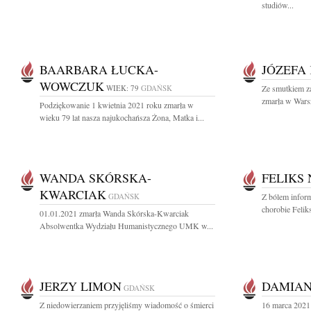
studiów...
BAARBARA ŁUCKA-
JÓZEFA
WOWCZUK
WIEK: 79
GDAŃSK
Ze smutkiem za
zmarła w Warsz
Podziękowanie 1 kwietnia 2021 roku zmarła w
wieku 79 lat nasza najukochańsza Żona, Matka i...
WANDA SKÓRSKA-
FELIKS
KWARCIAK
GDAŃSK
Z bólem inform
chorobie Felik
01.01.2021 zmarła Wanda Skórska-Kwarciak
Absolwentka Wydziału Humanistycznego UMK w...
JERZY LIMON
DAMIAN
GDAŃSK
Z niedowierzaniem przyjęliśmy wiadomość o śmierci
16 marca 2021