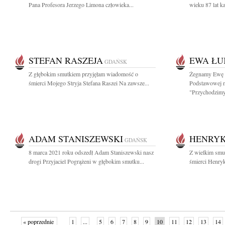
Pana Profesora Jerzego Limona człowieka...
wieku 87 lat ka
STEFAN RASZEJA
EWA ŁU
GDAŃSK
Z głębokim smutkiem przyjęłam wiadomość o
Żegnamy Ewę Ł
śmierci Mojego Stryja Stefana Raszei Na zawsze...
Podstawowej n
"Przychodzimy,
ADAM STANISZEWSKI
HENRYK
GDAŃSK
8 marca 2021 roku odszedł Adam Staniszewski nasz
Z wielkim smu
drogi Przyjaciel Pogrążeni w głębokim smutku...
śmierci Henryk
« poprzednie
1
...
5
6
7
8
9
10
11
12
13
14