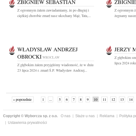
ZBIGNIEW SEBASTIAN
ZBIGNI
Z ogromnym żalem zawiadamiamy, że po długiej i
Z ogromnym żal
ciężkiej chorobie zmarł nasz ukochany Mąż, Tata,...
żegnamy naszeg
WŁADYSŁAW ANDRZEJ
JERZY 
OBROCKI
WROCŁAW
Z głębokim sm
lipca 2024 rok
Z głębokim żalem przyjęliśmy wiadomość, że w dniu
23 lipca 2024 r. zmarł Ś.P. Władysław Andrzej...
« poprzednie
1
...
5
6
7
8
9
10
11
12
13
14
Copyright © Wyborcza sp. z o.o.
O nas
Staże u nas
Reklama
Polityka 
Ustawienia prywatności