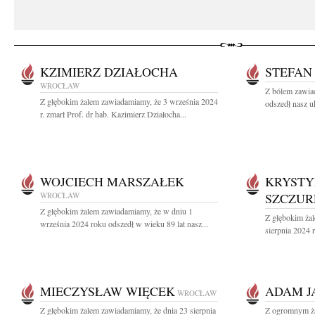
KZIMIERZ DZIAŁOCHA
STEFAN
WROCŁAW
Z bólem zawia
Z głębokim żalem zawiadamiamy, że 3 września 2024
odszedł nasz u
r. zmarł Prof. dr hab. Kazimierz Działocha...
WOJCIECH MARSZAŁEK
KRYSTY
WROCŁAW
SZCZUR
Z głębokim żalem zawiadamiamy, że w dniu 1
Z głębokim ża
września 2024 roku odszedł w wieku 89 lat nasz...
sierpnia 2024 r
MIECZYSŁAW WIĘCEK
ADAM J
WROCŁAW
Z głębokim żalem zawiadamiamy, że dnia 23 sierpnia
Z ogromnym ża