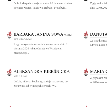
Dnia 8 sierpnia zmarła w wieku 86 lat nasza dzielna i
Z głębokim ża
kochana Mama, Teściowa, Babcia i Prababcia...
dniu 02.08.2024
BARBARA JANINA SOWA
DANUTA
WIEK:
106
WROCŁAW
Ze smutkiem z
Z ogromnym żalem zawiadamiamy, że w dniu 01
odeszła nasza 
sierpnia 2024 roku, odeszła we Wrocławiu,
przeżywszy...
ALEKSANDRA KIERŚNICKA
MARIA 
WROCŁAW
Z głębokim żal
Ludzie, których kochamy, zostają na zawsze, bo
w 2024 roku od
zostawili ślad w naszych sercach. W...