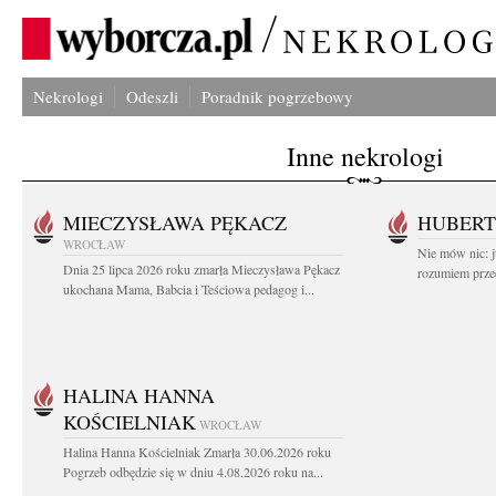
Nekrologi
Odeszli
Poradnik pogrzebowy
Inne nekrologi
MIECZYSŁAWA PĘKACZ
HUBERT
WROCŁAW
Nie mów nic: ju
Dnia 25 lipca 2026 roku zmarła Mieczysława Pękacz
rozumiem przed
ukochana Mama, Babcia i Teściowa pedagog i...
HALINA HANNA
KOŚCIELNIAK
WROCŁAW
Halina Hanna Kościelniak Zmarła 30.06.2026 roku
Pogrzeb odbędzie się w dniu 4.08.2026 roku na...