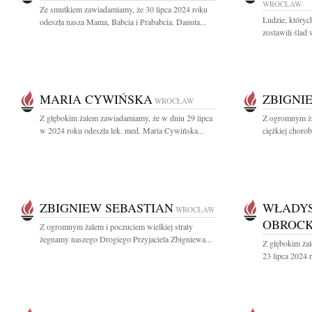
WROCŁAW
Ze smutkiem zawiadamiamy, że 30 lipca 2024 roku
Ludzie, któryc
odeszła nasza Mama, Babcia i Prababcia. Danuta...
zostawili ślad
MARIA CYWIŃSKA
ZBIGNI
WROCŁAW
Z głębokim żalem zawiadamiamy, że w dniu 29 lipca
Z ogromnym ża
w 2024 roku odeszła lek. med. Maria Cywińska...
ciężkiej choro
ZBIGNIEW SEBASTIAN
WŁADYS
WROCŁAW
OBROCK
Z ogromnym żalem i poczuciem wielkiej straty
żegnamy naszego Drogiego Przyjaciela Zbigniewa...
Z głębokim ża
23 lipca 2024 