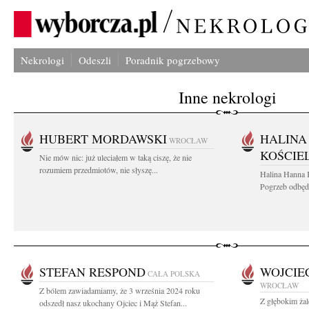
Nekrologi
Odeszli
Poradnik pogrzebowy
Inne nekrologi
HUBERT MORDAWSKI
HALINA
WROCŁAW
KOŚCIE
Nie mów nic: już uleciałem w taką ciszę, że nie
rozumiem przedmiotów, nie słyszę...
Halina Hanna 
Pogrzeb odbędz
STEFAN RESPOND
WOJCIE
CAŁA POLSKA
WROCŁAW
Z bólem zawiadamiamy, że 3 września 2024 roku
Z głębokim ża
odszedł nasz ukochany Ojciec i Mąż Stefan...