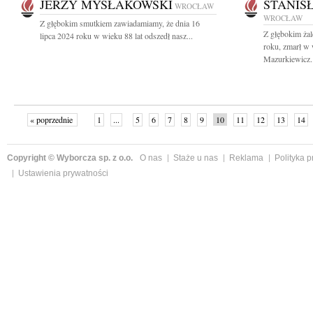
JERZY MYSŁAKOWSKI
STANIS
WROCŁAW
WROCŁAW
Z głębokim smutkiem zawiadamiamy, że dnia 16
Z głębokim żal
lipca 2024 roku w wieku 88 lat odszedł nasz...
roku, zmarł w 
Mazurkiewicz..
« poprzednie
1
...
5
6
7
8
9
10
11
12
13
14
Copyright © Wyborcza sp. z o.o.
O nas
Staże u nas
Reklama
Polityka 
Ustawienia prywatności