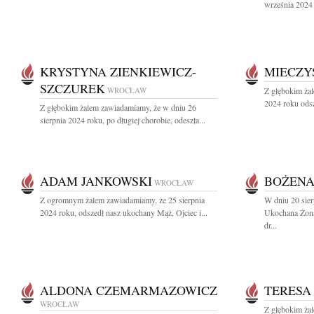
września 2024 
KRYSTYNA ZIENKIEWICZ-
MIECZY
SZCZUREK
WROCŁAW
Z głębokim żal
2024 roku odsz
Z głębokim żalem zawiadamiamy, że w dniu 26
sierpnia 2024 roku, po długiej chorobie, odeszła...
ADAM JANKOWSKI
BOŻEN
WROCŁAW
Z ogromnym żalem zawiadamiamy, że 25 sierpnia
W dniu 20 sier
2024 roku, odszedł nasz ukochany Mąż, Ojciec i...
Ukochana Żon
dr...
ALDONA CZEMARMAZOWICZ
TERESA
WROCŁAW
Z głębokim żal