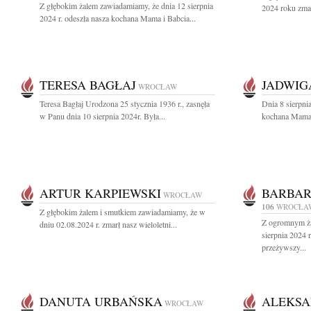
Z głębokim żalem zawiadamiamy, że dnia 12 sierpnia
2024 roku zmar
2024 r. odeszła nasza kochana Mama i Babcia...
TERESA BAGŁAJ
JADWIG
WROCŁAW
Teresa Bagłaj Urodzona 25 stycznia 1936 r., zasnęła
Dnia 8 sierpnia
w Panu dnia 10 sierpnia 2024r. Była...
kochana Mama, 
ARTUR KARPIEWSKI
BARBAR
WROCŁAW
106
WROCŁA
Z głębokim żalem i smutkiem zawiadamiamy, że w
Z ogromnym ża
dniu 02.08.2024 r. zmarł nasz wieloletni...
sierpnia 2024 
przeżywszy...
DANUTA URBAŃSKA
ALEKSA
WROCŁAW