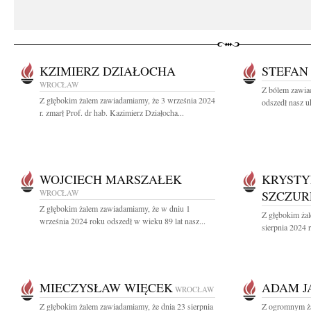
KZIMIERZ DZIAŁOCHA
STEFAN
WROCŁAW
Z bólem zawia
Z głębokim żalem zawiadamiamy, że 3 września 2024
odszedł nasz u
r. zmarł Prof. dr hab. Kazimierz Działocha...
WOJCIECH MARSZAŁEK
KRYSTY
WROCŁAW
SZCZUR
Z głębokim żalem zawiadamiamy, że w dniu 1
Z głębokim ża
września 2024 roku odszedł w wieku 89 lat nasz...
sierpnia 2024 r
MIECZYSŁAW WIĘCEK
ADAM J
WROCŁAW
Z głębokim żalem zawiadamiamy, że dnia 23 sierpnia
Z ogromnym ża