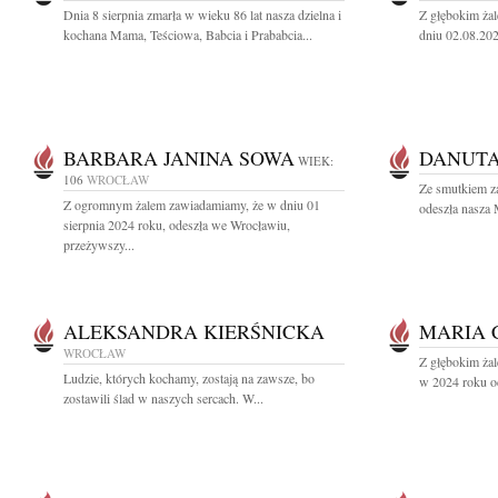
Dnia 8 sierpnia zmarła w wieku 86 lat nasza dzielna i
Z głębokim ża
kochana Mama, Teściowa, Babcia i Prababcia...
dniu 02.08.2024
BARBARA JANINA SOWA
DANUTA
WIEK:
106
WROCŁAW
Ze smutkiem z
Z ogromnym żalem zawiadamiamy, że w dniu 01
odeszła nasza 
sierpnia 2024 roku, odeszła we Wrocławiu,
przeżywszy...
ALEKSANDRA KIERŚNICKA
MARIA 
WROCŁAW
Z głębokim żal
Ludzie, których kochamy, zostają na zawsze, bo
w 2024 roku od
zostawili ślad w naszych sercach. W...