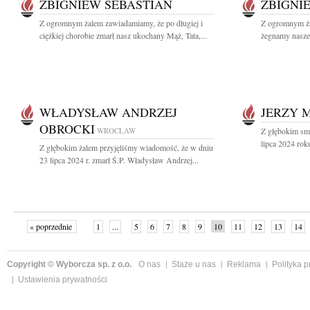
ZBIGNIEW SEBASTIAN
ZBIGNI
Z ogromnym żalem zawiadamiamy, że po długiej i
Z ogromnym żal
ciężkiej chorobie zmarł nasz ukochany Mąż, Tata,...
żegnamy naszeg
WŁADYSŁAW ANDRZEJ
JERZY 
OBROCKI
WROCŁAW
Z głębokim sm
lipca 2024 rok
Z głębokim żalem przyjęliśmy wiadomość, że w dniu
23 lipca 2024 r. zmarł Ś.P. Władysław Andrzej...
« poprzednie
1
...
5
6
7
8
9
10
11
12
13
14
Copyright © Wyborcza sp. z o.o.
O nas
Staże u nas
Reklama
Polityka 
Ustawienia prywatności