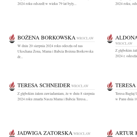
2024 roku odszedł w wieku 79 lat były...
2024 roku, ods
BOŻENA BORKOWSKA
ALDON
WROCŁAW
WROCŁAW
W dniu 20 sierpnia 2024 roku odeszła od nas
Z głębokim żal
Ukochana Żona, Mama i Babcia Bożena Borkowska
2024 r. odeszł
dr...
TERESA SCHNEIDER
TERESA
WROCŁAW
Z głębokim żalem zawiadamiam, że w dniu 8 sierpnia
Teresa Bagłaj 
2024 roku zmarła Nasza Mama i Babcia Teresa...
w Panu dnia 10
JADWIGA ZATORSKA
ARTUR 
WROCŁAW