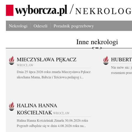
Nekrologi
Odeszli
Poradnik pogrzebowy
Inne nekrologi
MIECZYSŁAWA PĘKACZ
HUBERT
WROCŁAW
Nie mów nic: ju
Dnia 25 lipca 2026 roku zmarła Mieczysława Pękacz
rozumiem przed
ukochana Mama, Babcia i Teściowa pedagog i...
HALINA HANNA
KOŚCIELNIAK
WROCŁAW
Halina Hanna Kościelniak Zmarła 30.06.2026 roku
Pogrzeb odbędzie się w dniu 4.08.2026 roku na...