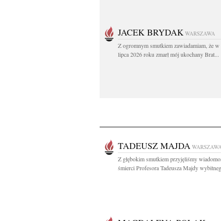
JACEK BRYDAK
WARSZAWA
Z ogromnym smutkiem zawiadamiam, że w 
lipca 2026 roku zmarł mój ukochany Brat...
TADEUSZ MAJDA
WARSZAW
Z głębokim smutkiem przyjęliśmy wiadomo
śmierci Profesora Tadeusza Majdy wybitneg