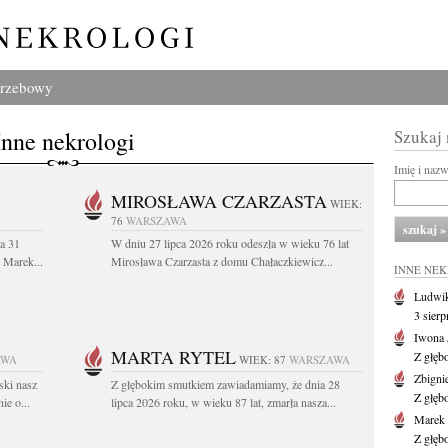
grzebowy
Inne nekrologi
Szukaj
Imię i naz
MIROSŁAWA CZARZASTA
WIEK:
76
WARSZAWA
a 31
W dniu 27 lipca 2026 roku odeszła w wieku 76 lat
. Marek...
Mirosława Czarzasta z domu Chałaczkiewicz...
INNE NE
Ludwik
3 sier
Iwona 
MARTA RYTEL
Z głęb
AWA
WIEK: 87
WARSZAWA
Zbigni
ski nasz
Z głębokim smutkiem zawiadamiamy, że dnia 28
Z głęb
ie o...
lipca 2026 roku, w wieku 87 lat, zmarła nasza...
Marek 
Z głęb