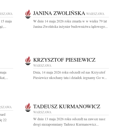
JANINA ZWOLIŃSKA
RSZAWA
WARSZAWA
 15 maja
W dniu 14 maja 2026 roku zmarła w w wieku 79 lat
ż,...
Janina Zwolińska inżynier budownictwa lądowego...
KRZYSZTOF PIESIEWICZ
WARSZAWA
maja
Dnia, 14 maja 2026 roku odszedł od nas Krzysztof
at,...
Piesiewicz ukochany tata i dziadek żegnamy Go w...
TADEUSZ KURMANOWICZ
RSZAWA
WARSZAWA
zard
W dniu 13 maja 2026 roku odszedł na zawsze nasz
ię 22
drogi niezapomniany Tadeusz Kurmanowicz...