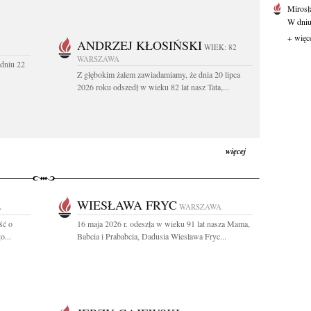
Mirosł
W dniu
+ więc
ANDRZEJ KŁOSIŃSKI
WIEK: 82
WARSZAWA
dniu 22
Z głębokim żalem zawiadamiamy, że dnia 20 lipca
2026 roku odszedł w wieku 82 lat nasz Tata,...
więcej
WIESŁAWA FRYC
A
WARSZAWA
ść o
16 maja 2026 r. odeszła w wieku 91 lat nasza Mama,
o...
Babcia i Prababcia, Dadusia Wiesława Fryc...