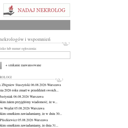
 nekrologów i wspomnień
wisko lub numer ogłoszenia:
+ szukanie zaawansowane
KROLOGI
 Zbigniew Staszyński
06.08.2026
Warszawa
pnia 2026 roku zmarł w przeddzień swoich...
Justyniak
06.08.2026
Warszawa
okim żalem przyjęliśmy wiadomość, że w...
ew Wojdat
05.08.2026
Warszawa
okim smutkiem zawiadamiamy, że w dniu 30...
Pliszkiewicz
05.08.2026
Warszawa
okim smutkiem zawiadamiamy, że dnia 31...