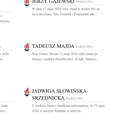
JERZY GAJEWSKI
WARSZAWA
W dniu 17 maja 2026 roku zmarł w wieku 102 lat
nasz ukochany Tata, Dziadek i Pradziadek płk...
 i
eńską...
TADEUSZ MAJDA
A
WARSZAWA
a 2026
Non Omnis Moriar 12 maja 2026 roku zmarł po
y...
długiej i ciężkiej chorobie prof. dr hab. Tadeusz...
JADWIGA SŁOWIŃSKA-
SRZEDNICKA
WARSZAWA
8 maja
Z wielkim żalem i smutkiem informujemy, że 19 maja
awa...
2026 w naszym Szpitalu, w którym...