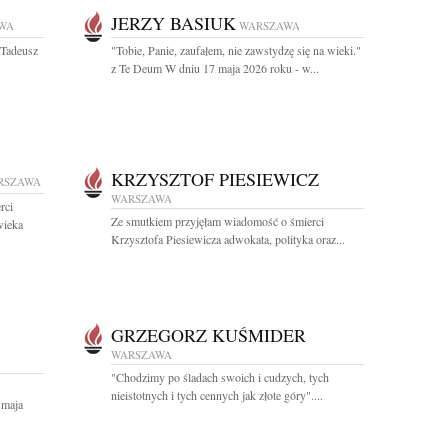
JERZY BASIUK
WA
WARSZAWA
 Tadeusz
"Tobie, Panie, zaufałem, nie zawstydzę się na wieki."
z Te Deum W dniu 17 maja 2026 roku - w...
KRZYSZTOF PIESIEWICZ
RSZAWA
WARSZAWA
rci
Ze smutkiem przyjęłam wiadomość o śmierci
wieka
Krzysztofa Piesiewicza adwokata, polityka oraz...
GRZEGORZ KUŚMIDER
WARSZAWA
"Chodzimy po śladach swoich i cudzych, tych
nieistotnych i tych cennych jak złote góry"....
 maja