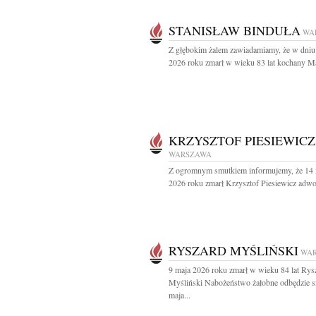
STANISŁAW BINDUŁA
WA
Z głębokim żalem zawiadamiamy, że w dniu
2026 roku zmarł w wieku 83 lat kochany Mą
KRZYSZTOF PIESIEWICZ
WARSZAWA
Z ogromnym smutkiem informujemy, że 14 
2026 roku zmarł Krzysztof Piesiewicz adwok
RYSZARD MYŚLIŃSKI
WA
9 maja 2026 roku zmarł w wieku 84 lat Rys
Myśliński Nabożeństwo żałobne odbędzie s
maja...