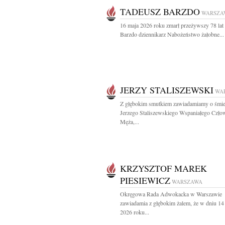
TADEUSZ BARZDO
WARSZA
16 maja 2026 roku zmarł przeżywszy 78 lat
Barzdo dziennikarz Nabożeństwo żałobne...
JERZY STALISZEWSKI
WA
Z głębokim smutkiem zawiadamiamy o śmie
Jerzego Staliszewskiego Wspaniałego Czło
Męża,...
KRZYSZTOF MAREK
PIESIEWICZ
WARSZAWA
Okręgowa Rada Adwokacka w Warszawie
zawiadamia z głębokim żalem, że w dniu 14
2026 roku...