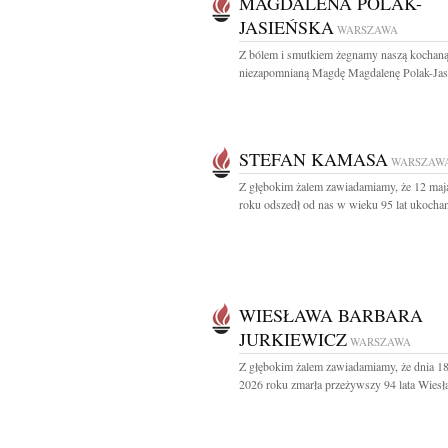
MAGDALENA POLAK-
JASIEŃSKA
WARSZAWA
Z bólem i smutkiem żegnamy naszą kochaną
niezapomnianą Magdę Magdalenę Polak-Jasi
STEFAN KAMASA
WARSZAW
Z głębokim żalem zawiadamiamy, że 12 maj
roku odszedł od nas w wieku 95 lat ukochan
WIESŁAWA BARBARA
JURKIEWICZ
WARSZAWA
Z głębokim żalem zawiadamiamy, że dnia 1
2026 roku zmarła przeżywszy 94 lata Wiesł