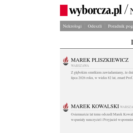
Nekrologi
Odeszli
Poradnik po
MAREK PLISZKIEWICZ
WARSZAWA
Z głębokim smutkiem zawiadamiamy, że dni
lipca 2026 roku, w wieku 82 lat, zmarł Prof
MAREK KOWALSKI
WARSZ
Osiemnaście lat temu odszedł Marek Kowal
wspaniały nauczyciel i Przyjaciel wspomnien