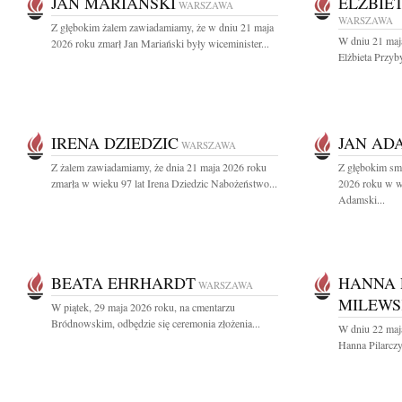
JAN MARIAŃSKI
ELŻBIE
WARSZAWA
WARSZAWA
Z głębokim żalem zawiadamiamy, że w dniu 21 maja
W dniu 21 maj
2026 roku zmarł Jan Mariański były wiceminister...
Elżbieta Przyby
IRENA DZIEDZIC
JAN AD
WARSZAWA
Z żalem zawiadamiamy, że dnia 21 maja 2026 roku
Z głębokim sm
zmarła w wieku 97 lat Irena Dziedzic Nabożeństwo...
2026 roku w wi
Adamski...
BEATA EHRHARDT
HANNA 
WARSZAWA
MILEW
W piątek, 29 maja 2026 roku, na cmentarzu
Bródnowskim, odbędzie się ceremonia złożenia...
W dniu 22 maj
Hanna Pilarcz