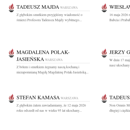
TADEUSZ MAJDA
WIESŁA
WARSZAWA
Z głębokim smutkiem przyjęliśmy wiadomość o
16 maja 2026 r
śmierci Profesora Tadeusza Majdy wybitnego...
Babcia i Praba
MAGDALENA POLAK-
JERZY 
JASIEŃSKA
WARSZAWA
W dniu 17 maj
nasz ukochany 
Z bólem i smutkiem żegnamy naszą kochaną i
niezapomnianą Magdę Magdalenę Polak-Jasieńską...
STEFAN KAMASA
TADEUS
WARSZAWA
Z głębokim żalem zawiadamiamy, że 12 maja 2026
Non Omnis Mor
roku odszedł od nas w wieku 95 lat ukochany...
długiej i ciężk