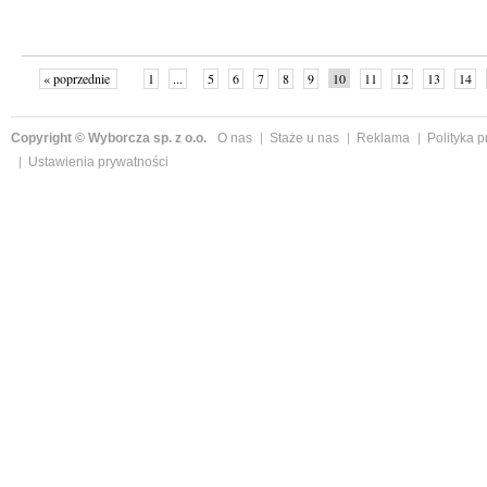
« poprzednie
1
...
5
6
7
8
9
10
11
12
13
14
Copyright © Wyborcza sp. z o.o.
O nas
Staże u nas
Reklama
Polityka 
Ustawienia prywatności