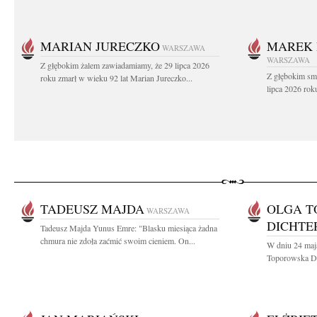
MARIAN JURECZKO
MAREK 
WARSZAWA
WARSZAWA
Z głębokim żalem zawiadamiamy, że 29 lipca 2026
Z głębokim sm
roku zmarł w wieku 92 lat Marian Jureczko...
lipca 2026 rok
TADEUSZ MAJDA
OLGA T
WARSZAWA
DICHTE
Tadeusz Majda Yunus Emre: "Blasku miesiąca żadna
chmura nie zdoła zaćmić swoim cieniem. On...
W dniu 24 maj
Toporowska Di