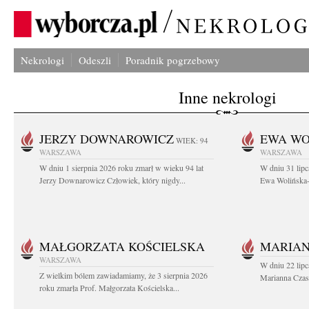
Nekrologi
Odeszli
Poradnik pogrzebowy
Inne nekrologi
JERZY DOWNAROWICZ
EWA WO
WIEK: 94
WARSZAWA
WARSZAWA
W dniu 1 sierpnia 2026 roku zmarł w wieku 94 lat
W dniu 31 lipc
Jerzy Downarowicz Człowiek, który nigdy...
Ewa Wolińska-W
MAŁGORZATA KOŚCIELSKA
MARIAN
WARSZAWA
W dniu 22 lipc
Z wielkim bólem zawiadamiamy, że 3 sierpnia 2026
Marianna Czas
roku zmarła Prof. Małgorzata Kościelska...