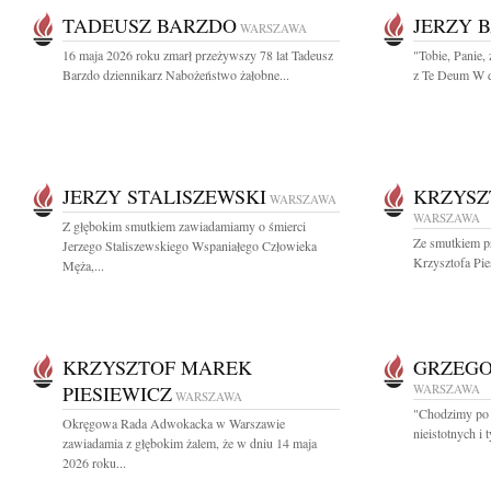
TADEUSZ BARZDO
JERZY 
WARSZAWA
16 maja 2026 roku zmarł przeżywszy 78 lat Tadeusz
"Tobie, Panie, 
Barzdo dziennikarz Nabożeństwo żałobne...
z Te Deum W d
JERZY STALISZEWSKI
KRZYSZ
WARSZAWA
WARSZAWA
Z głębokim smutkiem zawiadamiamy o śmierci
Ze smutkiem p
Jerzego Staliszewskiego Wspaniałego Człowieka
Krzysztofa Pie
Męża,...
KRZYSZTOF MAREK
GRZEGO
PIESIEWICZ
WARSZAWA
WARSZAWA
"Chodzimy po ś
Okręgowa Rada Adwokacka w Warszawie
nieistotnych i 
zawiadamia z głębokim żalem, że w dniu 14 maja
2026 roku...