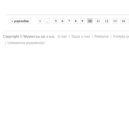
« poprzednie
1
...
5
6
7
8
9
10
11
12
13
14
Copyright © Wyborcza sp. z o.o.
O nas
Staże u nas
Reklama
Polityka 
Ustawienia prywatności