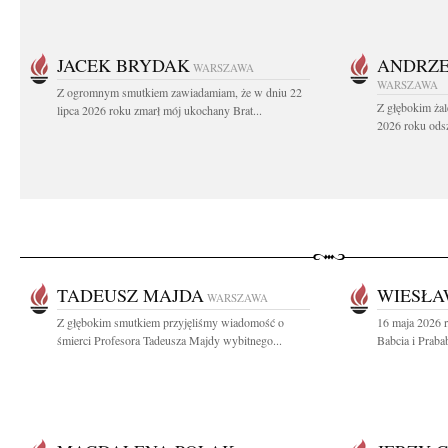
JACEK BRYDAK
ANDRZE
WARSZAWA
WARSZAWA
Z ogromnym smutkiem zawiadamiam, że w dniu 22
Z głębokim żal
lipca 2026 roku zmarł mój ukochany Brat...
2026 roku odsz
TADEUSZ MAJDA
WIESŁA
WARSZAWA
Z głębokim smutkiem przyjęliśmy wiadomość o
16 maja 2026 r
śmierci Profesora Tadeusza Majdy wybitnego...
Babcia i Praba