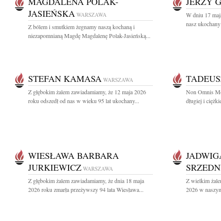
MAGDALENA POLAK-
JERZY 
JASIEŃSKA
WARSZAWA
W dniu 17 maj
nasz ukochany 
Z bólem i smutkiem żegnamy naszą kochaną i
niezapomnianą Magdę Magdalenę Polak-Jasieńską...
STEFAN KAMASA
TADEUS
WARSZAWA
Z głębokim żalem zawiadamiamy, że 12 maja 2026
Non Omnis Mor
roku odszedł od nas w wieku 95 lat ukochany...
długiej i ciężk
WIESŁAWA BARBARA
JADWIG
JURKIEWICZ
SRZEDN
WARSZAWA
Z głębokim żalem zawiadamiamy, że dnia 18 maja
Z wielkim żale
2026 roku zmarła przeżywszy 94 lata Wiesława...
2026 w naszym 