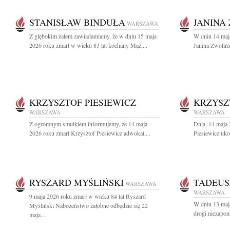
STANISŁAW BINDUŁA
JANINA
WARSZAWA
Z głębokim żalem zawiadamiamy, że w dniu 15 maja
W dniu 14 maj
2026 roku zmarł w wieku 83 lat kochany Mąż,...
Janina Zwoliń
KRZYSZTOF PIESIEWICZ
KRZYSZ
WARSZAWA
WARSZAWA
Z ogromnym smutkiem informujemy, że 14 maja
Dnia, 14 maja 
2026 roku zmarł Krzysztof Piesiewicz adwokat,...
Piesiewicz uko
RYSZARD MYŚLIŃSKI
TADEUS
WARSZAWA
WARSZAWA
9 maja 2026 roku zmarł w wieku 84 lat Ryszard
W dniu 13 maj
Myśliński Nabożeństwo żałobne odbędzie się 22
drogi niezapo
maja...