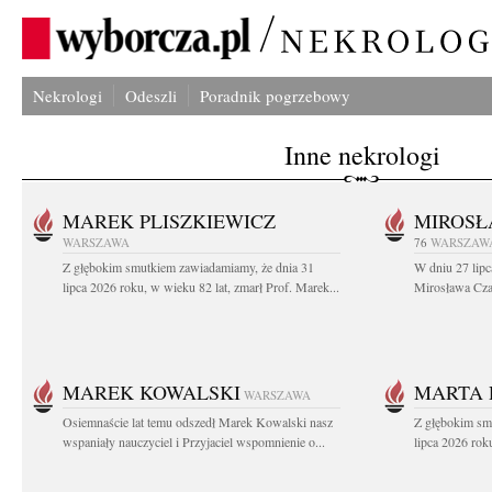
Nekrologi
Odeszli
Poradnik pogrzebowy
Inne nekrologi
MAREK PLISZKIEWICZ
MIROSŁ
WARSZAWA
76
WARSZAW
Z głębokim smutkiem zawiadamiamy, że dnia 31
W dniu 27 lipc
lipca 2026 roku, w wieku 82 lat, zmarł Prof. Marek...
Mirosława Czar
MAREK KOWALSKI
MARTA 
WARSZAWA
Osiemnaście lat temu odszedł Marek Kowalski nasz
Z głębokim sm
wspaniały nauczyciel i Przyjaciel wspomnienie o...
lipca 2026 roku