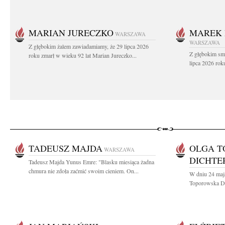
MARIAN JURECZKO
MAREK 
WARSZAWA
WARSZAWA
Z głębokim żalem zawiadamiamy, że 29 lipca 2026
Z głębokim sm
roku zmarł w wieku 92 lat Marian Jureczko...
lipca 2026 rok
TADEUSZ MAJDA
OLGA T
WARSZAWA
DICHTE
Tadeusz Majda Yunus Emre: "Blasku miesiąca żadna
chmura nie zdoła zaćmić swoim cieniem. On...
W dniu 24 maj
Toporowska Di