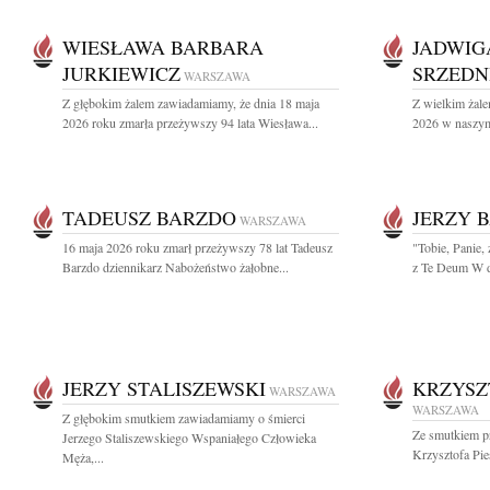
WIESŁAWA BARBARA
JADWIG
JURKIEWICZ
SRZEDN
WARSZAWA
Z głębokim żalem zawiadamiamy, że dnia 18 maja
Z wielkim żale
2026 roku zmarła przeżywszy 94 lata Wiesława...
2026 w naszym 
TADEUSZ BARZDO
JERZY 
WARSZAWA
16 maja 2026 roku zmarł przeżywszy 78 lat Tadeusz
"Tobie, Panie, 
Barzdo dziennikarz Nabożeństwo żałobne...
z Te Deum W d
JERZY STALISZEWSKI
KRZYSZ
WARSZAWA
WARSZAWA
Z głębokim smutkiem zawiadamiamy o śmierci
Ze smutkiem p
Jerzego Staliszewskiego Wspaniałego Człowieka
Krzysztofa Pie
Męża,...