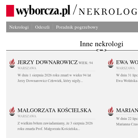
Nekrologi
Odeszli
Poradnik pogrzebowy
Inne nekrologi
JERZY DOWNAROWICZ
EWA WO
WIEK: 94
WARSZAWA
WARSZAWA
W dniu 1 sierpnia 2026 roku zmarł w wieku 94 lat
W dniu 31 lipc
Jerzy Downarowicz Człowiek, który nigdy...
Ewa Wolińska-W
MAŁGORZATA KOŚCIELSKA
MARIAN
WARSZAWA
W dniu 22 lipc
Z wielkim bólem zawiadamiamy, że 3 sierpnia 2026
Marianna Czas
roku zmarła Prof. Małgorzata Kościelska...