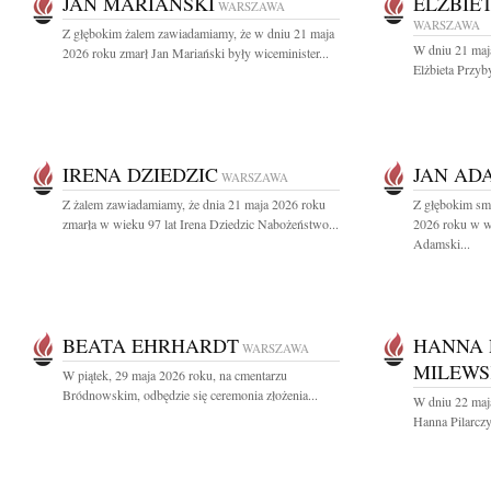
JAN MARIAŃSKI
ELŻBIE
WARSZAWA
WARSZAWA
Z głębokim żalem zawiadamiamy, że w dniu 21 maja
W dniu 21 maj
2026 roku zmarł Jan Mariański były wiceminister...
Elżbieta Przyby
IRENA DZIEDZIC
JAN AD
WARSZAWA
Z żalem zawiadamiamy, że dnia 21 maja 2026 roku
Z głębokim sm
zmarła w wieku 97 lat Irena Dziedzic Nabożeństwo...
2026 roku w wi
Adamski...
BEATA EHRHARDT
HANNA 
WARSZAWA
MILEW
W piątek, 29 maja 2026 roku, na cmentarzu
Bródnowskim, odbędzie się ceremonia złożenia...
W dniu 22 maj
Hanna Pilarcz