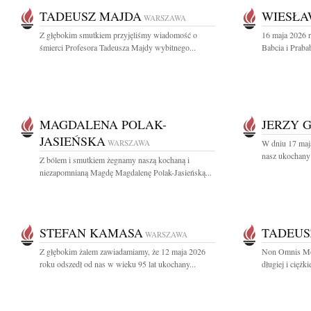
TADEUSZ MAJDA
WIESŁA
WARSZAWA
Z głębokim smutkiem przyjęliśmy wiadomość o
16 maja 2026 r
śmierci Profesora Tadeusza Majdy wybitnego...
Babcia i Praba
MAGDALENA POLAK-
JERZY 
JASIEŃSKA
WARSZAWA
W dniu 17 maj
nasz ukochany 
Z bólem i smutkiem żegnamy naszą kochaną i
niezapomnianą Magdę Magdalenę Polak-Jasieńską...
STEFAN KAMASA
TADEUS
WARSZAWA
Z głębokim żalem zawiadamiamy, że 12 maja 2026
Non Omnis Mor
roku odszedł od nas w wieku 95 lat ukochany...
długiej i ciężk