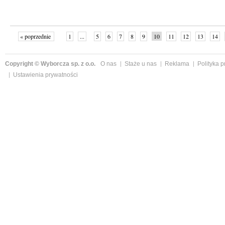
« poprzednie
1
...
5
6
7
8
9
10
11
12
13
14
Copyright © Wyborcza sp. z o.o.
O nas
Staże u nas
Reklama
Polityka 
Ustawienia prywatności