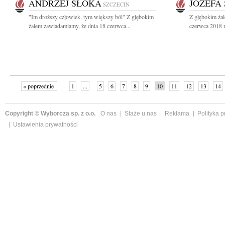
ANDRZEJ SŁOKA
JÓZEFA
SZCZECIN
"Im droższy człowiek, tym większy ból" Z głębokim
Z głębokim ża
żalem zawiadamiamy, że dnia 18 czerwca...
czerwca 2018 r
« poprzednie
1
...
5
6
7
8
9
10
11
12
13
14
Copyright © Wyborcza sp. z o.o.
O nas
Staże u nas
Reklama
Polityka 
Ustawienia prywatności