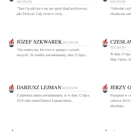
SZCZECIN
SZCZECIN
"Tam Cię nikt już o nic nie spyta Skąd przybywasz,
"Odeszłaś szyb
jaki Twój cel. Cały świat w ciszę...
chciała nas smu
JÓZEF SZKWAREK
CZESŁA
SZCZECIN
SZCZECIN
"Nie umiera ten, kto trwa w pamięci i sercach
W dniu 15 lip
naszych" Ze smutku zawiadamiamy, dnia 22 lipca...
Mąż, Ojciec, D
DARIUSZ LEJMAN
JERZY 
SZCZECIN
Z głębokim żalem zawiadamiamy, że w dniu 12 lipca
Pogrążeni w s
2018 roku zmarł Dariusz Lejman lekarz...
czerwca 2018 
ukochany...