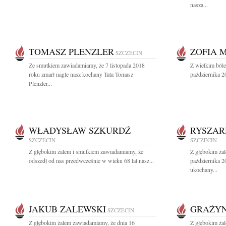
nasza...
TOMASZ PLENZLER
ZOFIA 
SZCZECIN
Ze smutkiem zawiadamiamy, że 7 listopada 2018
Z wielkim ból
roku zmarł nagle nasz kochany Tata Tomasz
października 2
Plenzler...
WŁADYSŁAW SZKURDŹ
RYSZAR
SZCZECIN
SZCZECIN
Z głębokim żalem i smutkiem zawiadamiamy, że
Z głębokim ża
odszedł od nas przedwcześnie w wieku 68 lat nasz...
października 2
ukochany...
JAKUB ZALEWSKI
GRAŻYN
SZCZECIN
Z głębokim żalem zawiadamiamy, że dnia 16
Z głębokim ża