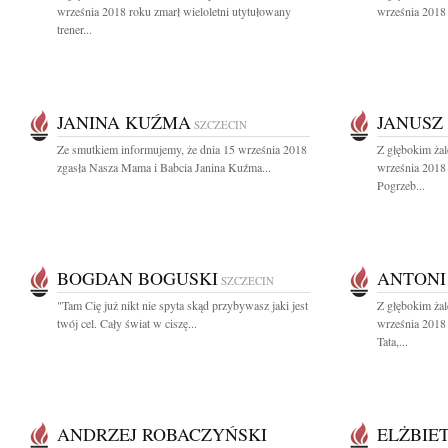
września 2018 roku zmarł wieloletni utytułowany
września 2018 
trener...
JANINA KUŹMA
JANUSZ
SZCZECIN
Ze smutkiem informujemy, że dnia 15 września 2018
Z głębokim ża
zgasła Nasza Mama i Babcia Janina Kuźma...
września 2018
Pogrzeb...
BOGDAN BOGUSKI
ANTONI
SZCZECIN
"Tam Cię już nikt nie spyta skąd przybywasz jaki jest
Z głębokim ża
twój cel. Cały świat w ciszę...
września 2018
Tata,...
ANDRZEJ ROBACZYŃSKI
ELŻBIE