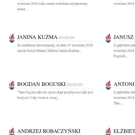
września 2018 roku zmarł wieloletni utytułowany
września 2018 
trener...
JANINA KUŹMA
JANUSZ
SZCZECIN
Ze smutkiem informujemy, że dnia 15 września 2018
Z głębokim ża
zgasła Nasza Mama i Babcia Janina Kuźma...
września 2018
Pogrzeb...
BOGDAN BOGUSKI
ANTONI
SZCZECIN
"Tam Cię już nikt nie spyta skąd przybywasz jaki jest
Z głębokim ża
twój cel. Cały świat w ciszę...
września 2018
Tata,...
ANDRZEJ ROBACZYŃSKI
ELŻBIE