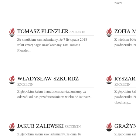
nasza...
TOMASZ PLENZLER
ZOFIA 
SZCZECIN
Ze smutkiem zawiadamiamy, że 7 listopada 2018
Z wielkim ból
roku zmarł nagle nasz kochany Tata Tomasz
października 2
Plenzler...
WŁADYSŁAW SZKURDŹ
RYSZAR
SZCZECIN
SZCZECIN
Z głębokim żalem i smutkiem zawiadamiamy, że
Z głębokim ża
odszedł od nas przedwcześnie w wieku 68 lat nasz...
października 2
ukochany...
JAKUB ZALEWSKI
GRAŻYN
SZCZECIN
Z głębokim żalem zawiadamiamy, że dnia 16
Z głębokim ża