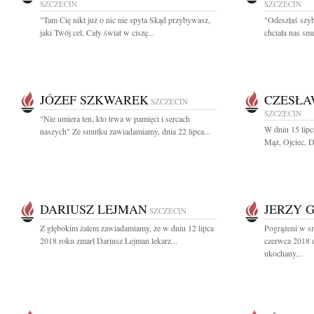
SZCZECIN
SZCZECIN
"Tam Cię nikt już o nic nie spyta Skąd przybywasz,
"Odeszłaś szyb
jaki Twój cel. Cały świat w ciszę...
chciała nas smu
JÓZEF SZKWAREK
CZESŁA
SZCZECIN
SZCZECIN
"Nie umiera ten, kto trwa w pamięci i sercach
W dniu 15 lip
naszych" Ze smutku zawiadamiamy, dnia 22 lipca...
Mąż, Ojciec, D
DARIUSZ LEJMAN
JERZY 
SZCZECIN
Z głębokim żalem zawiadamiamy, że w dniu 12 lipca
Pogrążeni w s
2018 roku zmarł Dariusz Lejman lekarz...
czerwca 2018 
ukochany...