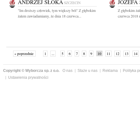
ANDRZEJ SŁOKA
JÓZEFA
SZCZECIN
"Im droższy człowiek, tym większy ból" Z głębokim
Z głębokim ża
żalem zawiadamiamy, że dnia 18 czerwca...
czerwca 2018 r
« poprzednie
1
...
5
6
7
8
9
10
11
12
13
14
Copyright © Wyborcza sp. z o.o.
O nas
Staże u nas
Reklama
Polityka 
Ustawienia prywatności