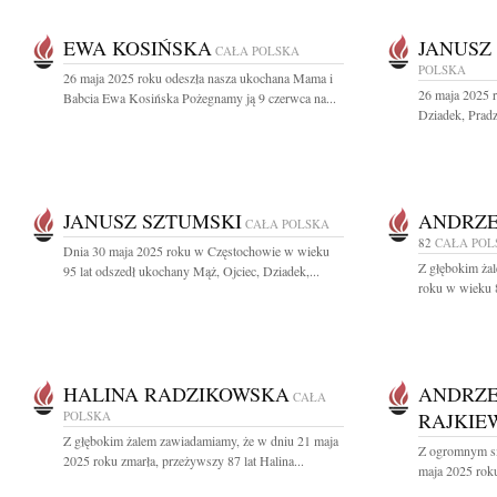
EWA KOSIŃSKA
JANUSZ
CAŁA POLSKA
POLSKA
26 maja 2025 roku odeszła nasza ukochana Mama i
26 maja 2025 r
Babcia Ewa Kosińska Pożegnamy ją 9 czerwca na...
Dziadek, Pradzi
JANUSZ SZTUMSKI
ANDRZE
CAŁA POLSKA
82
CAŁA POL
Dnia 30 maja 2025 roku w Częstochowie w wieku
Z głębokim ża
95 lat odszedł ukochany Mąż, Ojciec, Dziadek,...
roku w wieku 8
HALINA RADZIKOWSKA
ANDRZE
CAŁA
POLSKA
RAJKIE
Z głębokim żalem zawiadamiamy, że w dniu 21 maja
Z ogromnym sm
2025 roku zmarła, przeżywszy 87 lat Halina...
maja 2025 roku