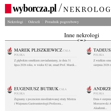
Nekrologi
Odeszli
Poradnik pogrzebowy
Inne nekrologi
MAREK PLISZKIEWICZ
TADEUS
CAŁA
POLSKA
POLSKA
Z głębokim smutkiem zawiadamiamy, że dnia 31
Z wielkim smu
lipca 2026 roku, w wieku 82 lat, zmarł Prof. Marek...
sierpnia 2026 r
EUGENIUSZ BUTRUK
ANDRZE
CAŁA
POLSKA
POLSKA
Żegnamy z poczuciem nieodżałowanej straty Mistrza
Dnia 4 sierpni
i Wizjonera Gastroenterologii Profesora...
Morozowski Ab
Akademii...