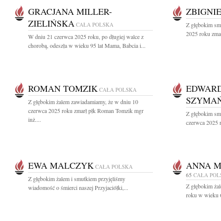
GRACJANA MILLER-
ZBIGNI
ZIELIŃSKA
CAŁA POLSKA
Z głębokim sm
2025 roku zmar
W dniu 21 czerwca 2025 roku, po długiej walce z
chorobą, odeszła w wieku 95 lat Mama, Babcia i...
ROMAN TOMZIK
EDWARD
CAŁA POLSKA
SZYMAŃ
Z głębokim żalem zawiadamiamy, że w dniu 10
czerwca 2025 roku zmarł płk Roman Tomzik mgr
Z głębokim sm
inż....
czerwca 2025 r
EWA MALCZYK
ANNA M
CAŁA POLSKA
65
CAŁA POL
Z głębokim żalem i smutkiem przyjęliśmy
Z głębokim ża
wiadomość o śmierci naszej Przyjaciółki,...
roku w wieku 6