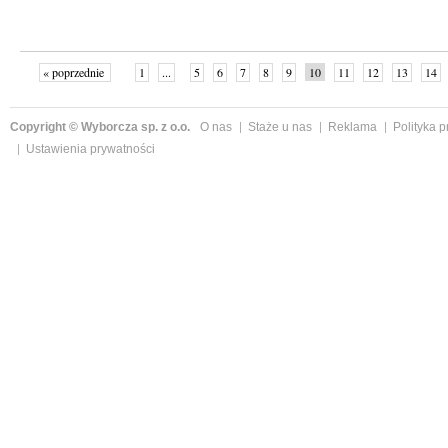
« poprzednie
1
...
5
6
7
8
9
10
11
12
13
14
Copyright © Wyborcza sp. z o.o.
O nas
Staże u nas
Reklama
Polityka 
Ustawienia prywatności