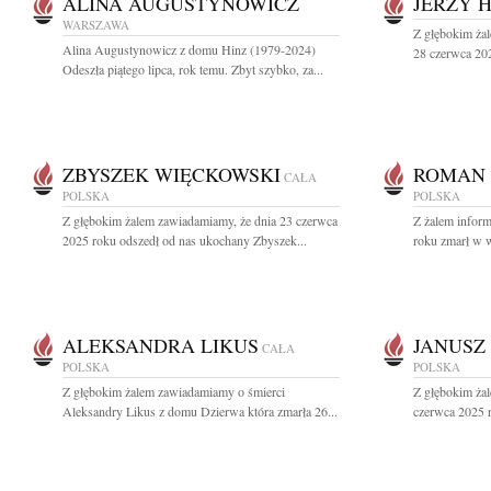
ALINA AUGUSTYNOWICZ
JERZY 
WARSZAWA
Z głębokim ża
Alina Augustynowicz z domu Hinz (1979-2024)
28 czerwca 202
Odeszła piątego lipca, rok temu. Zbyt szybko, za...
ZBYSZEK WIĘCKOWSKI
ROMAN 
CAŁA
POLSKA
POLSKA
Z głębokim żalem zawiadamiamy, że dnia 23 czerwca
Z żalem infor
2025 roku odszedł od nas ukochany Zbyszek...
roku zmarł w wi
ALEKSANDRA LIKUS
JANUSZ
CAŁA
POLSKA
POLSKA
Z głębokim żalem zawiadamiamy o śmierci
Z głębokim ża
Aleksandry Likus z domu Dzierwa która zmarła 26...
czerwca 2025 r