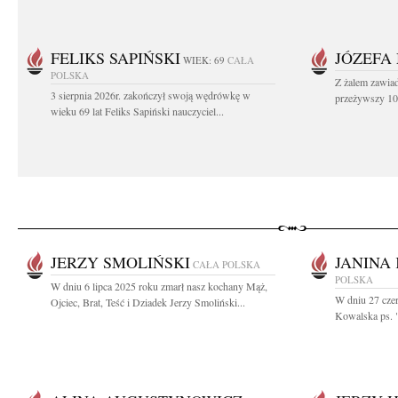
FELIKS SAPIŃSKI
JÓZEFA
WIEK: 69
CAŁA
POLSKA
Z żalem zawiad
3 sierpnia 2026r. zakończył swoją wędrówkę w
przeżywszy 104
wieku 69 lat Feliks Sapiński nauczyciel...
JERZY SMOLIŃSKI
JANINA
CAŁA POLSKA
POLSKA
W dniu 6 lipca 2025 roku zmarł nasz kochany Mąż,
W dniu 27 czer
Ojciec, Brat, Teść i Dziadek Jerzy Smoliński...
Kowalska ps. 